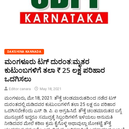
DAKSHINA KANNADA
ಮಂಗಳೂರು ಟಗ್ ದುರಂತ:ಮೃತರ
ಕುಟುಂಬಗಳಿಗೆ ತಲಾ ₹ 25 ಲಕ್ಷ ಪರಿಹಾರ
ಒದಗಿಸಲು
Editor canara
May 18, 2021
ಮಂಗಳೂರು, ಮೇ.18, 2021: ತೌಕ್ತೆ ಚಂಡಮಾರುತದಿಂದ ನಡೆದ ಟಗ್
ದುರಂತದಲ್ಲಿ ಮಡಿದವರ ಕುಟುಂಬಗಳಿಗೆ ತಲಾ 25 ಲಕ್ಷ ರೂ ಪರಿಹಾರ
ಒದಗಿಸಬೇಕೆಂದು ಎಸ್. ಡಿ. ಪಿ. ಐ ಆಗ್ರಹಿಸಿದೆ. ತೌಕ್ತೆ ಚಂಡಮಾರುತದ ಬಗ್ಗೆ
ಮುನ್ಸೂಚನೆ ಇದ್ದರೂ ಸಮುದ್ರಕ್ಕೆ ಸಿಬ್ಬಂದಿಗಳಿಗೆ ಇಳಿಯಲು ಅನುಮತಿ
ನೀಡಿದವರ ಮೇಲೆ ಕಠಿಣ ಕ್ರಮ ಕೈಗೊಳ್ಳಿ ಅಥಾವುಲ್ಲಾ ಜೋಕಟ್ಟೆ ತೌಕ್ತೆ