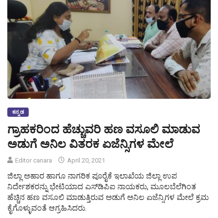
ಕನ್ನಡ
ಗ್ರಾಹಕರಿಂದ ಹೆಚ್ಚುವರಿ ಹಣ ವಸೂಲಿ ಮಾಡುವ
ಅಡುಗೆ ಅನಿಲ ವಿತರಕ ಏಜೆನ್ಸಿಗಳ ಮೇಲೆ
Editor canara
April 20, 2021
ಜಿಲ್ಲಾ ಅಹಾರ ಹಾಗೂ ನಾಗರಿಕ ಪೂರೈಕೆ ಇಲಾಖೆಯ ಜಿಲ್ಲಾ ಉಪ
ನಿರ್ದೇಶಕರನ್ನು ಭೇಟಿಯಾದ ಎಸ್‌ಡಿಪಿಐ ನಾಯಕರು, ಮೂಲಬೆಲೆಗಿಂತ
ಹೆಚ್ಚಿನ ಹಣ ವಸೂಲಿ ಮಾಡುತ್ತಿರುವ ಅಡುಗೆ ಅನಿಲ ಏಜೆನ್ಸಿಗಳ ಮೇಲೆ ಕ್ರಮ
ಕೈಗೊಳ್ಳುವಂತೆ ಆಗ್ರಹಿಸಿದರು.