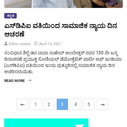
ಕನ್ನಡ
ಎಸ್‌ಡಿಪಿಐ ವತಿಯಿಂದ ಸಾಮಾಜಿಕ ನ್ಯಾಯ ದಿನ
ಆಚರಣೆ
Editor canara
April 14, 2021
ಸಂವಿಧಾನ ಶಿಲ್ಪಿ ಡಾI ಬಾಬಾ ಸಾಹೇಬ್ ಅಂಬೇಡ್ಕರ್ ರವರ 130 ನೇ ಜನ್ಮ
ದಿನಾಚರಣೆ ಪ್ರಯುಕ್ತ ಸೋಶಿಯಲ್ ಡೆಮೋಕ್ರೆಟಿಕ್ ಪಾರ್ಟಿ ಆಫ್ ಇಂಡಿಯಾ
(ಎಸ್‌ಡಿಪಿಐ) ವತಿಯಿಂದ ಇಂದು ಪುತ್ತೂರಿನಲ್ಲಿ ಸಾಮಾಜಿಕ ನ್ಯಾಯ ದಿನ
ಆಚರಿಸಲಾಯಿತು.
READ MORE
1
2
3
4
5