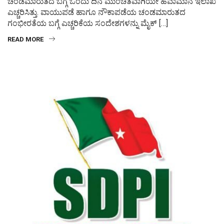
ಚಂಡಮಾರುತದ ಬಗ್ಗೆ ಒಂದು ದಿನ ಮುಂಚಿತವಾಗಿಯೇ ಹವಾಮಾನ ಇಲಾಖೆ
ಎಚ್ಚರಿಸಿತ್ತು. ವಾಯುಪಡೆ ಹಾಗೂ ನೌಕಾಪಡೆಯ ಚಂಡಮಾರುತದ
ಗಂಭೀರತೆಯ ಬಗ್ಗೆ ಎಚ್ಚರಿಕೆಯ ಸಂದೇಶಗಳನ್ನು ಮೈಕ್ […]
READ MORE