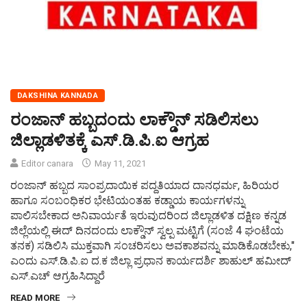
DAKSHINA KANNADA
ರಂಜಾನ್ ಹಬ್ಬದಂದು ಲಾಕ್ಡೌನ್ ಸಡಿಲಿಸಲು
ಜಿಲ್ಲಾಡಳಿತಕ್ಕೆ ಎಸ್.ಡಿ.ಪಿ.ಐ ಆಗ್ರಹ
Editor canara
May 11, 2021
ರಂಜಾನ್ ಹಬ್ಬದ ಸಾಂಪ್ರದಾಯಿಕ ಪದ್ದತಿಯಾದ ದಾನಧರ್ಮ, ಹಿರಿಯರ
ಹಾಗೂ ಸಂಬಂಧಿಕರ ಭೇಟಿಯಂತಹ ಕಡ್ಡಾಯ ಕಾರ್ಯಗಳನ್ನು
ಪಾಲಿಸಬೇಕಾದ ಅನಿವಾರ್ಯತೆ ಇರುವುದರಿಂದ ಜಿಲ್ಲಾಡಳಿತ ದಕ್ಷಿಣ ಕನ್ನಡ
ಜಿಲ್ಲೆಯಲ್ಲಿ ಈದ್ ದಿನದಂದು ಲಾಕ್ಡೌನ್ ಸ್ವಲ್ಪ ಮಟ್ಟಿಗೆ (ಸಂಜೆ 4 ಘಂಟೆಯ
ತನಕ) ಸಡಿಲಿಸಿ ಮುಕ್ತವಾಗಿ ಸಂಚರಿಸಲು ಅವಕಾಶವನ್ನು ಮಾಡಿಕೊಡಬೇಕು,"
ಎಂದು ಎಸ್.ಡಿ.ಪಿ.ಐ ದ.ಕ ಜಿಲ್ಲಾ ಪ್ರಧಾನ ಕಾರ್ಯದರ್ಶಿ ಶಾಹುಲ್ ಹಮೀದ್
ಎಸ್.ಎಚ್ ಆಗ್ರಹಿಸಿದ್ದಾರೆ
READ MORE