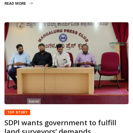
READ MORE
TOP STORY
SDPI wants government to fulfill
land surveyors’ demands