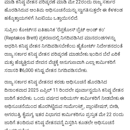
ಮಾಡಿ ಕನಿಷ್ಠ ವೇತನ ಪರಿಷ್ಕರಣೆ ಮಾಡಿ ಮೇ 22ರಂದು ರಾಜ್ಯ ಸರ್ಕಾರ
ಹೊರಡಿಸಿರುವ ಅಂತಿಮ ಅಧಿಸೂಚನೆಯನ್ನು ಸ್ವಾಗತಿಸುತ್ತಲೇ ಈ ಕೆಳಕಂಡ
ಹಕ್ಕೊತ್ತಾಯಗಳಿಗೆ ಸಿಐಟಿಯು ಒತ್ತಾಯಿಸಲಿದೆ.
ಸುಪ್ರೀಂ ಕೋರ್ಟ್‌ನ ಐತಿಹಾಸಿಕ ‘ರೆಪ್ತಕೋಸ್ ಬ್ರೆಟ್ ಆಂಡ್ ಕಂ’
(Reptakos Brett) ಪ್ರಕರಣದಲ್ಲಿ ನಿಗದಿಪಡಿಸಿದ ಮಾನದಂಡಗಳನ್ನು
ಆಧರಿಸಿ ಕನಿಷ್ಠ ವೇತನ ನಿಗದಿಪಡಿಸಬೇಕೆಂಬ ಹೈಕೋರ್ಟ್ ನಿರ್ದೇಶನದಂತೆ
ರಾಜ್ಯ ಸರ್ಕಾರ ಕನಿಷ್ಠ ವೇತನ ಪರಿಷ್ಕರಣೆ ಮಾಡಬೇಕು.ಇಂದಿನ ಬೆಲೆ ಏರಿಕೆ
ಮತ್ತು ಹೆಚ್ಚುತ್ತಿರುವ ಜೀವನ ವೆಚ್ಚಕ್ಕೆ ಅನುಗುಣವಾಗಿ ಎಲ್ಲಾ ಕಾರ್ಮಿಕರಿಗೆ
ಸರಾಸರಿ ₹36,000 ಕನಿಷ್ಟ ವೇತನ ನಿಗದಿಪಡಿಸಬೇಕು.
ರಾಜ್ಯ ಸರ್ಕಾರ ಕನಿಷ್ಠ ವೇತನದ ಕರಡು ಅಧಿಸೂಚನೆ ಹೊರಡಿಸಿದ
ದಿನಾಂಕವಾದ 2025 ಏಪ್ರಿಲ್ 11 ರಿಂದಲೇ ಪೂರ್ವಾನ್ವಯಿಸಿ ಕನಿಷ್ಠ ವೇತನ
ಜಾರಿಗೆ ತರಬೇಕು. ಒಂದು ವರ್ಷದ ಅರಿಯರ್ಸ್ ಕಾರ್ಮಿಕರಿಗೆ ನೀಡಬೇಕು.ಈ
ಅಧಿಸೂಚನೆಯಿಂದ ಹೊರಗಿಟ್ಟಿರುವ ಗಾರ್ಮೆಂಟ್ಸ್ , ಪ್ಲಾಂಟೇಷನ್, ಬೀಡಿ,
ಅಗರಬತ್ತಿ, ಕೈಮಗ್ಗ, ಇತರ ವಿಭಾಗದ ಕಾರ್ಮಿಕರಿಗೂ ಪ್ರಸ್ತುತ ಮೇ 22 ರಂದು
ಜಾರಿಗೆ ತಂದಿರುವ ಕನಿಷ್ಠ ವೇತನವನ್ನೆ ವಿಸ್ತರಿಸಿ ಕೂಡಲೇ ಅಧಿಸೂಚನೆ