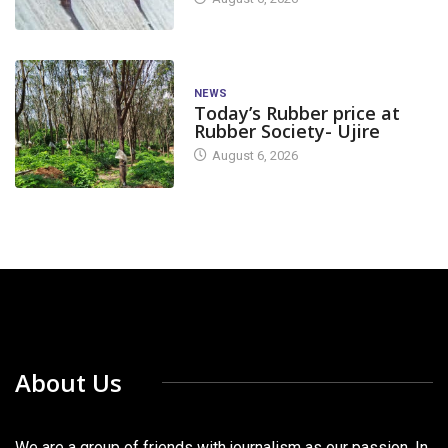
NEWS
Today’s Rubber price at
Rubber Society- Ujire
August 6, 2026
About Us
We are a group of friends with journalism as our passion. In