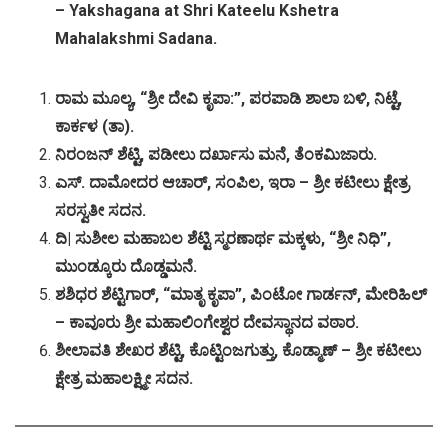
– Yakshagana at Shri Kateelu Kshetra
Mahalakshmi Sadana.
ರಾಮ
ಮೂಲ್ಯ
, “
ಶ್ರೀ
ದೇವಿ
ಕೃಪಾ
:”,
ಪರಪಾಡಿ
ಶಾಲಾ
ಬಳಿ
,
ನಿಟ್ಟೆ
,
ಕಾರ್ಕಳ
(
ತಾ
).
ನಿರಂಜನ್
ಶೆಟ್ಟಿ
,
ಪಡೀಲು
ದರ್ಖಾಸು
ಮನೆ
,
ತೆಂಕಮಿಜಾರು
.
ಎಸ್
.
ದಾಮೋದರ
ಆಚಾರ್
,
ಸಂಪಿಲ
,
ಇರಾ
–
ಶ್ರೀ
ಕಟೀಲು
ಕ್ಷೇತ್ರ
ಸರಸ್ವತೀ
ಸದನ
.
ದಿ
|
ಸುಶೀಲ
ಮಹಾಬಲ
ಶೆಟ್ಟಿ
ಸ್ಮರಣಾರ್ಥ
ಮಕ್ಕಳು
, “
ಶ್ರೀ
ನಿಧಿ
”,
ಮುಂಡ್ಕೂರು
ದೊಡ್ಡಮನೆ
.
ಶಶಿಧರ
ಶೆಟ್ಟಿಗಾರ್
, “
ಮಾತೃ
ಕೃಪಾ
”,
ಪಿಂಟೋ
ಗಾರ್ಡನ್
,
ಮೇರಿಹಿಲ್
–
ಕಾವೂರು
ಶ್ರೀ
ಮಹಾಲಿಂಗೇಶ್ವರ
ದೇವಸ್ಥಾನದ
ವಠಾರ
.
ಶೀಲಾವತಿ
ಶೇಖರ
ಶೆಟ್ಟಿ
,
ಕೊಟ್ಟಿಂಜಗುತ್ತು
,
ಕೊಡ್ಮಾಣ್
–
ಶ್ರೀ
ಕಟೀಲು
ಕ್ಷೇತ್ರ
ಮಹಾಲಕ್ಷ್ಮೀ
ಸದನ
.