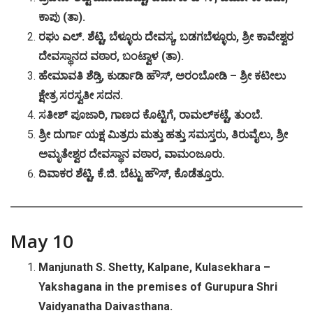
ಕಾಪು
(
ತಾ
).
ರಘು
ಎಲ್
.
ಶೆಟ್ಟಿ
,
ಬೆಳ್ಳೂರು
ದೇವಸ್ಯ
,
ಬಡಗಬೆಳ್ಳೂರು
,
ಶ್ರೀ
ಕಾವೇಶ್ವರ
ದೇವಸ್ಥಾನದ
ವಠಾರ
,
ಬಂಟ್ವಾಳ
(
ತಾ
).
ಹೇಮಾವತಿ
ಶೆಡ್ತಿ
,
ಕುರ್ಡಾಡಿ
ಹೌಸ್
,
ಅರಂಬೋಡಿ
–
ಶ್ರೀ
ಕಟೀಲು
ಕ್ಷೇತ್ರ
ಸರಸ್ವತೀ
ಸದನ
.
ಸತೀಶ್
ಪೂಜಾರಿ
,
ಗಾಣದ
ಕೊಟ್ಟಿಗೆ
,
ರಾಮಲ್
ಕಟ್ಟೆ
,
ತುಂಬೆ
.
ಶ್ರೀ
ದುರ್ಗಾ
ಯಕ್ಷ
ಮಿತ್ರರು
ಮತ್ತು
ಹತ್ತು
ಸಮಸ್ತರು
,
ತಿರುವೈಲು
,
ಶ್ರೀ
ಅಮೃತೇಶ್ವರ
ದೇವಸ್ಥಾನ
ವಠಾರ
,
ವಾಮಂಜೂರು
.
ದಿವಾಕರ
ಶೆಟ್ಟಿ
,
ಕೆ
.
ಜಿ
.
ಬೆಟ್ಟು
ಹೌಸ್
,
ಕೊಡೆತ್ತೂರು
.
May 10
Manjunath S. Shetty, Kalpane, Kulasekhara –
Yakshagana in the premises of Gurupura Shri
Vaidyanatha Daivasthana.