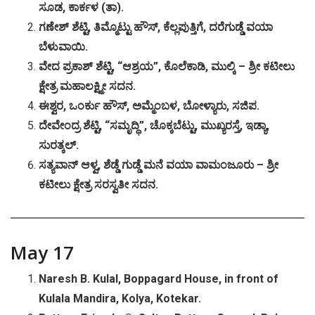
ಸೂಡ
,
ಕಾರ್ಕಳ
(
ತಾ
).
ಗಣೇಶ್
ಶೆಟ್ಟಿ
,
ತಿಮ್ಮೊಟ್ಟು
ಹೌಸ್
,
ಕೆಲ್ಲಪುತ್ತಿಗೆ
,
ದರೆಗುಡ್ಡೆ
ವಯಾ
ಬೆಳುವಾಯಿ
.
ವೇದ
ಪ್ರಕಾಶ್
ಶೆಟ್ಟಿ
, “
ಆಶ್ರಯ
”,
ಕೊಲೆಕಾಡಿ
,
ಮುಲ್ಕಿ
–
ಶ್ರೀ
ಕಟೀಲು
ಕ್ಷೇತ್ರ
ಮಹಾಲಕ್ಷ್ಮೀ
ಸದನ
.
ಈಶ್ವರ
,
ಒಂರ್ಕು
ಹೌಸ್
,
ಅಮ್ಮೆಂಬಳ
,
ಬೋಳ್ಯಾರು
,
ಸಜಿಪ
.
ದೇವೇಂದ್ರ
ಶೆಟ್ಟಿ
, “
ಸಮೃದ್ಧಿ
”,
ಚೊಕ್ಕಬೆಟ್ಟು
,
ಮುಖ್ಯರಸ್ತೆ
,
ಇಡ್ಯಾ
,
ಸುರತ್ಕಲ್
.
ಸತ್ಯವಾನ್
ಆಳ್ವ
,
ಶೆಡ್ಡೆ
ಗುಡ್ಡೆ
ಮನೆ
ವಯಾ
ವಾಮಂಜೂರು
–
ಶ್ರೀ
ಕಟೀಲು
ಕ್ಷೇತ್ರ
ಸರಸ್ವತೀ
ಸದನ
.
May 17
Naresh B. Kulal, Boppagard House, in front of
Kulala Mandira, Kolya, Kotekar.