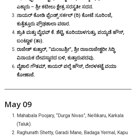
ಎಕ್ಕಾರು
–
ಶ್ರೀ
ಕಟೀಲು
ಕ್ಷೇತ್ರ
ಸರಸ್ವತೀ
ಸದನ
.
ನಾಯರ್
ಕೋಡಿ
ಫ್ರೆಂಡ್ಸ್
ಸರ್ಕಲ್
(
ರಿ
)
ಕೋಟೆ
ಸೂರಿಂಜೆ
,
ಕುತ್ತೆತ್ತೂರು
ಪ್ರೌಢಶಾಲಾ
ವಠಾರ
.
ಶ್ರುತಿ
ಮತ್ತು
ವೈಭವ್
ಕೆ
.
ಶೆಟ್ಟಿ
,
ಕೂರಿಯಾಳಗುತ್ತು
,
ಪಯ್ಯಡೆ
ಹೌಸ್
,
ಬಂಟ್ವಾಳ
(
ತಾ
).
ರಾಜೇಶ್
ಕುತ್ತಾರ್
, “
ಮಂಜುಶ್ರೀ
”,
ಶ್ರೀ
ರಾಜರಾಜೇಶ್ವರೀ
ಸಿದ್ಧಿ
ವಿನಾಯಕ
ದೇವಸ್ಥಾನದ
ಬಳಿ
,
ಕುತ್ತಾರುಪದವು
.
ವೈಶಾಲಿ
ಗೌತಮ್
,
ಕಾಯರ್
ಪಲ್ಕೆ
ಹೌಸ್
,
ದೇರಳಕಟ್ಟೆ
ವಯಾ
ಕೋಣಾಜೆ
.
May 09
Mahabala Poojary, “Durga Nivas”, Nellikaru, Karkala
(Taluk).
Raghunath Shetty, Garadi Mane, Badaga Yermal, Kapu