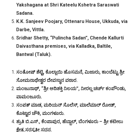
Yakshagana at Shri Kateelu Kshetra Saraswati
Sadana.
K.K. Sanjeev Poojary, Ottenaru House, Ukkuda, via
Darbe, Vittla.
Sridhar Shetty, “Pulincha Sadan”, Chende Kallurti
Daivasthana premises, via Kalladka, Baltile,
Bantwal (Taluk).
ಸಂತೋಷ್
ಶೆಟ್ಟಿ
,
ಕೊಲ್ಲಾಯಿ
ಹೊಸಮನೆ
,
ಮಿಜಾರು
,
ಕಾಂಬೆಟ್ಟು
ಶ್ರೀ
ಸೋಮನಾಥೇಶ್ವರ
ದೇವಸ್ಥಾನ
ವಠಾರ
.
ಮಂಜುನಾಥ್
, “
ಶ್ರೀ
ಆದಿಶಕ್ತಿ
ನಿಲಯ
”,
ನೀರಲ್ಲ
ಚರ್ಚ್
ಕಂಪೌಂಡು
,
ವಾಮಂಜೂರು
.
ಸಂಪತ್
ಮಾಡ
,
ಮರಿಯನ್
ಸೊಲೆಸ್
,
ಮಾಲೆಮಾರ್
ರೋಡ್
,
ಕೊಟ್ಟಾರ
ಚೌಕಿ
,
ಮಂಗಳೂರು
.
ಶ್ರುತಿ
ಬಿ
.
ಎಸ್
.,
ಕೆಂಪಾಪುರ
,
ಹೆಬ್ಬಾಲ್
,
ಬೆಂಗಳೂರು
–
ಶ್ರೀ
ಕಟೀಲು
ಕ್ಷೇತ್ರ
ಸರಸ್ವತೀ
ಸದನ
.