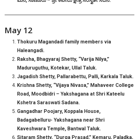
ಮನೆ
,
ಸಾಣೂರು
–
ಶ್ರೀ
ಕಟೀಲು
ಕ್ಷೇತ್ರ
ಸರಸ್ವತೀ
ಸದನ
.
May 12
Thokuru Magandadi family members via
Haleangadi.
Raksha, Bhagyaraj Shetty, “Varija Nilya,”
Maduruguthu, Kotekar, Ullal Taluk.
Jagadish Shetty, Pallarabettu, Palli, Karkala Taluk.
Krishna Shetty, “Vijaya Nivasa,” Mahaveer College
Road, Moodbidri – Yakshagana at Shri Kateelu
Kshetra Saraswati Sadana.
Gangadhar Poojary, Koppala House,
Badagabelluru- Yakshagana near Shri
Kaveshwara Temple, Bantwal Taluk.
Sitaram Shetty, “Durga Prasad,” Kemaru, Paladka,