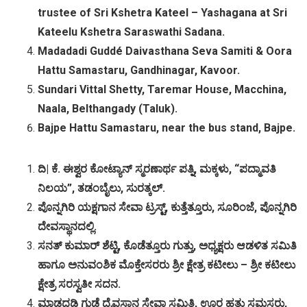
trustee of Sri Kshetra Kateel – Yashagana at Sri
Kateelu Kshetra Saraswathi Sadana.
Madadadi Guddé Daivasthana Seva Samiti & Oora
Hattu Samastaru, Gandhinagar, Kavoor.
Sundari Vittal Shetty, Taremar House, Macchina,
Naala, Belthangady (Taluk).
Bajpe Hattu Samastaru, near the bus stand, Bajpe.
ದಿ
|
ಕೆ
.
ಈಶ್ವರ
ಕೋಟ್ಯಾನ್
ಸ್ಮರಣಾರ್ಥ
ಪತ್ನಿ
,
ಮಕ್ಕಳು
, “
ಪದ್ಮಾವತಿ
ನಿಲಯ
”,
ತಡಂಬೈಲು
,
ಸುರತ್ಕಲ್
.
ಪೊನ್ನಗಿರಿ
ಯಕ್ಷಗಾನ
ಸೇವಾ
ಟ್ರಸ್ಟ್
,
ಕುತ್ತೆತ್ತೂರು
,
ಸೂರಿಂಜೆ
,
ಪೊನ್ನಗಿರಿ
ದೇವಸ್ಥಾನದಲ್ಲಿ
.
ಸನತ್
ಕುಮಾರ್
ಶೆಟ್ಟಿ
,
ಕೊಡೆತ್ತೂರು
ಗುತ್ತು
,
ಅಧ್ಯಕ್ಷರು
ಆಡಳಿತ
ಸಮಿತಿ
ಹಾಗೂ
ಅನುವಂಶಿಕ
ಮೊಕ್ತೇಸರರು
ಶ್ರೀ
ಕ್ಷೇತ್ರ
ಕಟೀಲು
–
ಶ್ರೀ
ಕಟೀಲು
ಕ್ಷೇತ್ರ
ಸರಸ್ವತೀ
ಸದನ
.
ಮಾಡದಡಿ
ಗುಡ್ಡೆ
ದೈವಸ್ಥಾನ
ಸೇವಾ
ಸಮಿತಿ
,
ಊರ
ಹತ್ತು
ಸಮಸ್ತರು
,