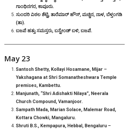
ಗಾಂಧಿನಗರ
,
ಕಾವೂರು
.
ಸುಂದರಿ
ವಿಠಲ
ಶೆಟ್ಟಿ
,
ತಾರೆಮಾರ್
ಹೌಸ್
,
ಮಚ್ಚಿನ
,
ನಾಳ
,
ಬೆಳ್ತಂಗಡಿ
(
ತಾ
).
ಬಜಪೆ
ಹತ್ತು
ಸಮಸ್ತರು
,
ಬಸ್ಟೇಂಡ್
ಬಳಿ
,
ಬಜಪೆ
.
May 23
Santosh Shetty, Kollayi Hosamane, Mijar –
Yakshagana at Shri Somanatheshwara Temple
premises, Kambettu.
Manjunath, “Shri Adishakti Nilaya”, Neerala
Church Compound, Vamanjoor.
Sampath Mada, Marian Solace, Malemar Road,
Kottara Chowki, Mangaluru.
Shruti B.S., Kempapura, Hebbal, Bengaluru –