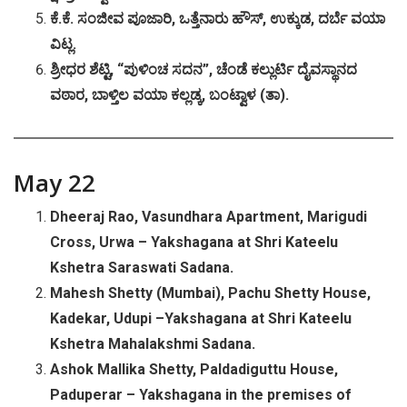
ಕೆ
.
ಕೆ
.
ಸಂಜೀವ
ಪೂಜಾರಿ
,
ಒತ್ತೆನಾರು
ಹೌಸ್
,
ಉಕ್ಕುಡ
,
ದರ್ಬೆ
ವಯಾ
ವಿಟ್ಲ
.
ಶ್ರೀಧರ
ಶೆಟ್ಟಿ
, “
ಪುಳಿಂಚ
ಸದನ
”,
ಚೆಂಡೆ
ಕಲ್ಲುರ್ಟಿ
ದೈವಸ್ಥಾನದ
ವಠಾರ
,
ಬಾಳ್ತಿಲ
ವಯಾ
ಕಲ್ಲಡ್ಕ
,
ಬಂಟ್ವಾಳ
(
ತಾ
).
May 22
Dheeraj Rao, Vasundhara Apartment, Marigudi
Cross, Urwa – Yakshagana at Shri Kateelu
Kshetra Saraswati Sadana.
Mahesh Shetty (Mumbai), Pachu Shetty House,
Kadekar, Udupi –Yakshagana at Shri Kateelu
Kshetra Mahalakshmi Sadana.
Ashok Mallika Shetty, Paldadiguttu House,
Paduperar – Yakshagana in the premises of