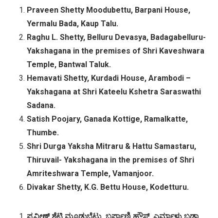
Praveen Shetty Moodubettu, Barpani House,
Yermalu Bada, Kaup Talu.
Raghu L. Shetty, Belluru Devasya, Badagabelluru-
Yakshagana in the premises of Shri Kaveshwara
Temple, Bantwal Taluk.
Hemavati Shetty, Kurdadi House, Arambodi –
Yakshagana at Shri Kateelu Kshetra Saraswathi
Sadana.
Satish Poojary, Ganada Kottige, Ramalkatte,
Thumbe.
Shri Durga Yaksha Mitraru & Hattu Samastaru,
Thiruvail- Yakshagana in the premises of Shri
Amriteshwara Temple, Vamanjoor.
Divakar Shetty, K.G. Bettu House, Kodetturu.
ಪ್ರವೀಣ್
ಶೆಟ್ಟಿ
ಮೂಡುಬೆಟ್ಟು
,
ಬರ್ಪಾಣಿ
ಹೌಸ್
,
ಎರ್ಮಾಳು
ಬಡಾ,