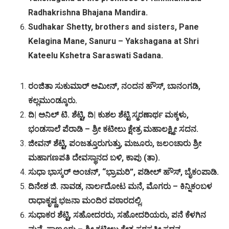
Radhakrishna Bhajana Mandira.
Sudhakar Shetty, brothers and sisters, Pane
Kelagina Mane, Sanuru – Yakshagana at Shri
Kateelu Kshetra Saraswati Sadana.
ರಂಜಿತಾ
ಸುಕುಮಾರ್
ಅಮೀನ್
,
ನಂದನ
ಹೌಸ್
,
ಬಾನಂಗಡಿ
,
ಕಲ್ಲಮುಂಡ್ಕೂರು
.
ದಿ
|
ಅನಿಲ್
ಟಿ
.
ಶೆಟ್ಟಿ
,
ದಿ
|
ಕುಶಲ
ಶೆಟ್ಟಿ
ಸ್ಮರಣಾರ್ಥ
ಮಕ್ಕಳು
,
ಭಂಡಸಾಲೆ
ಪೆರಾಡಿ
–
ಶ್ರೀ
ಕಟೀಲು
ಕ್ಷೇತ್ರ
ಮಹಾಲಕ್ಷ್ಮೀ
ಸದನ
.
ಜೀವನ್
ಶೆಟ್ಟಿ
,
ಪಂಜತ್ತೂರುಗುತ್ತು
,
ಮಜೂರು
,
ಜಲಂಚಾರು
ಶ್ರೀ
ಮಹಾಗಣಪತಿ
ದೇವಸ್ಥಾನದ
ಬಳಿ
,
ಕಾಪು
(
ತಾ
).
ಸುಧಾ
ಭಾಸ್ಕರ್
ಅಂಚನ್
, “
ಭ್ರಾಮರಿ
”,
ಪಡೀಲ್
ಹೌಸ್
,
ಬೈಕಂಪಾಡಿ
.
ದಿನೇಶ
ಜಿ
.
ನಾವಡ
,
ನಾರ್ಲದೋಟ
ಮನೆ
,
ಮೊಗರು
–
ಕಿನ್ನಿಕಂಬಳ
ರಾಧಾಕೃಷ್ಣ
ಭಜನಾ
ಮಂದಿರ
ವಠಾರದಲ್ಲಿ
.
ಸುಧಾಕರ
ಶೆಟ್ಟಿ
,
ಸಹೋದರರು
,
ಸಹೋದರಿಯರು
,
ಪನೆ
ಕೆಳಗಿನ