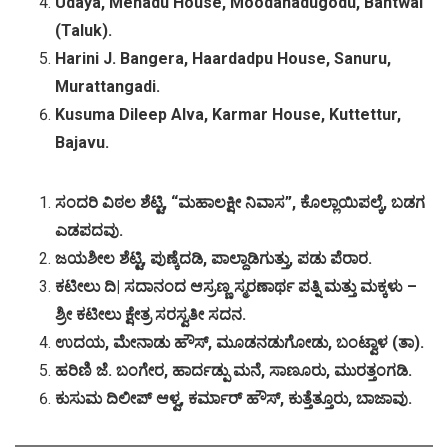
Udaya, Menadu House, Moodanadugodu, Bantwal
(Taluk).
Harini J. Bangera, Haardadpu House, Sanuru,
Murattangadi.
Kusuma Dileep Alva, Karmar House, Kuttettur,
Bajavu.
ಸಂದರಿ
ವಿಠಲ
ಶೆಟ್ಟಿ
, “
ಮಹಾಲಕ್ಷೀ
ನಿವಾಸ
”,
ಕೊಲ್ಲಾಯಿಪಲ್ಕೆ
,
ಬಡಗ
ಎಡಪದವು
.
ಜಯಶೀಲ
ಶೆಟ್ಟಿ
,
ಪುಣ್ಕೆದಡಿ
,
ಪಾಲ್ದಾಡಿಗುತ್ತು
,
ಪಡು
ಪೆರಾರ
.
ಕಟೀಲು
ದಿ
|
ಸದಾನಂದ
ಆಸ್ರಣ್ಣ
ಸ್ಮರಣಾರ್ಥ
ಪತ್ನಿ
ಮತ್ತು
ಮಕ್ಕಳು
–
ಶ್ರೀ
ಕಟೀಲು
ಕ್ಷೇತ್ರ
ಸರಸ್ವತೀ
ಸದನ
.
ಉದಯ
,
ಮೇನಾಡು
ಹೌಸ್
,
ಮೂಡನಡುಗೋಡು
,
ಬಂಟ್ವಾಳ
(
ತಾ
).
ಹರಿಣಿ
ಜೆ
.
ಬಂಗೇರ
,
ಹಾರ್ದಡ್ಪು
ಮನೆ
,
ಸಾಣೂರು
,
ಮುರತ್ತಂಗಡಿ
.
ಕುಸುಮ
ದಿಲೀಪ್
ಆಳ್ವ
,
ಕರ್ಮಾರ್
ಹೌಸ್
,
ಕುತ್ತೆತ್ತೂರು
,
ಬಾಜಾವು
.