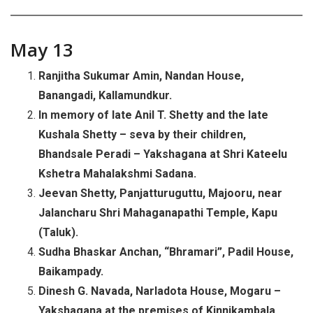
May 13
Ranjitha Sukumar Amin, Nandan House,
Banangadi, Kallamundkur.
In memory of late Anil T. Shetty and the late
Kushala Shetty – seva by their children,
Bhandsale Peradi – Yakshagana at Shri Kateelu
Kshetra Mahalakshmi Sadana.
Jeevan Shetty, Panjatturuguttu, Majooru, near
Jalancharu Shri Mahaganapathi Temple, Kapu
(Taluk).
Sudha Bhaskar Anchan, “Bhramari”, Padil House,
Baikampady.
Dinesh G. Navada, Narladota House, Mogaru –
Yakshagana at the premises of Kinnikambala