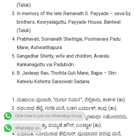
(Taluk).
In memory of the late Ramanath S. Payyade – seva by
brothers, Kooryalaguttu, Payyade House, Bantwal
(Taluk).
Prabhavati, Somanath Shettigar, Poomavara Padu
Mane, Ashwatthapura.
Gangadhar Shetty, wife and children, Avaralu
Kankanaguttu via Padubidri.
B. Jaideep Rao, Thottila Guli Mane, Bajpe – Shri
Kateelu Kshetra Saraswati Sadana.
ಮಹಾಬಲ ಪೂಜಾರಿ, “ದುರ್ಗಾ ನಿವಾಸ”, ನೆಲ್ಲಿಕಾರು, ಕಾರ್ಕಳ (ತಾ).
ರಘುನಾಥ ಶೆಟ್ಟಿ, ಗರಡಿ ಮನೆ, ಬಡಗ ಎರ್ಮಾಳ್, ಕಾಪು (ತಾ).
Click here to join our WhatsApp Group
ದಿ| ರಮಾನಾಥ್ ಯಸ್. ಪಯ್ಯಡೆ ಇವರ ಸ್ಮರಣಾರ್ಥ ಸಹೋದರರು,
ಕೂರಿಯಾಳಗುತ್ತು, ಪಯ್ಯಡೆ ಹೌಸ್, ಬಂಟ್ವಾಳ (ತಾ).
WhatsApp us
ಪ್ರಭಾವತಿ, ಸೋಮನಾಥ ಶೆಟ್ಟಿಗಾರ್, ಪೂಮಾವರ ಪದವು ಮನೆ,