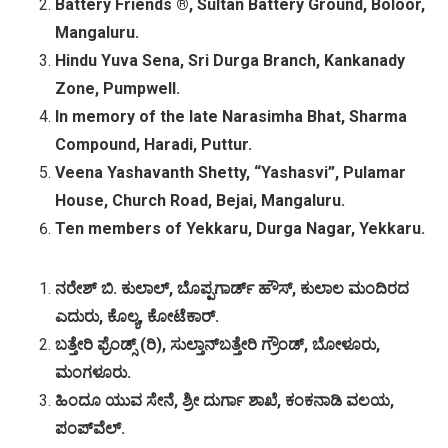
Battery Friends ®, Sultan Battery Ground, Boloor,
Mangaluru.
Hindu Yuva Sena, Sri Durga Branch, Kankanady
Zone, Pumpwell.
In memory of the late Narasimha Bhat, Sharma
Compound, Haradi, Puttur.
Veena Yashavanth Shetty, “Yashasvi”, Pulamar
House, Church Road, Bejai, Mangaluru.
Ten members of Yekkaru, Durga Nagar, Yekkaru.
ನರೇಶ್
ಬಿ
.
ಕುಲಾಲ್
,
ಬೊಪ್ಪಗಾರ್ಡ್
ಹೌಸ್
,
ಕುಲಾಲ
ಮಂದಿರದ
ಎದುರು
,
ಕೊಲ್ಯ
,
ಕೋಟೆಕಾರ್
.
ಬತ್ತೇರಿ
ಫ್ರೆಂಡ್ಸ್
(
ರಿ
),
ಸುಲ್ತಾನ್
ಬತ್ತೇರಿ
ಗ್ರೌಂಡ್
,
ಬೋಳೂರು
,
ಮಂಗಳೂರು
.
ಹಿಂದೂ
ಯುವ
ಸೇನೆ
,
ಶ್ರೀ
ದುರ್ಗಾ
ಶಾಖೆ
,
ಕಂಕನಾಡಿ
ವಲಯ
,
ಪಂಪ್
ವೆಲ್
.