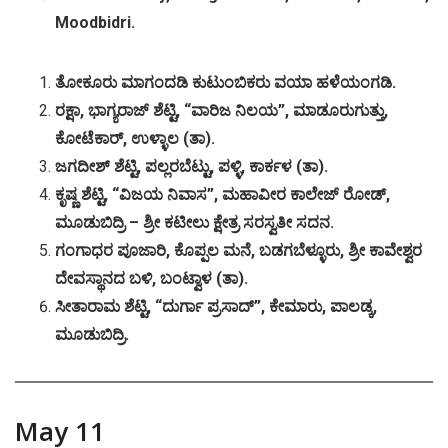
Moodbidri.
ತೋಕೂರು
ಮಾಗಂದಡಿ
ಕುಟುಂಬಿಕರು
ವಯಾ
ಹಳೆಯಂಗಡಿ
.
ರಕ್ಷಾ
,
ಭಾಗ್ಯರಾಜ್
ಶೆಟ್ಟಿ
, “
ವಾರಿಜ
ನಿಲಯ
”,
ಮಾಡೂರುಗುತ್ತು
,
ಕೋಟೆಕಾರ್
,
ಉಳ್ಳಾಲ
(
ತಾ
).
ಜಗದೀಶ್
ಶೆಟ್ಟಿ
,
ಪಲ್ಲರಬೆಟ್ಟು
,
ಪಳ್ಳಿ
,
ಕಾರ್ಕಳ
(
ತಾ
).
ಕೃಷ್ಣ
ಶೆಟ್ಟಿ
, “
ವಿಜಯ
ನಿವಾಸ
”,
ಮಹಾವೀರ
ಕಾಲೇಜ್
ರೋಡ್
,
ಮೂಡುಬಿದ್ರಿ
–
ಶ್ರೀ
ಕಟೀಲು
ಕ್ಷೇತ್ರ
ಸರಸ್ವತೀ
ಸದನ
.
ಗಂಗಾಧರ
ಪೂಜಾರಿ
,
ಕೊಪ್ಪಲ
ಮನೆ
,
ಬಡಗಬೆಳ್ಳೂರು
,
ಶ್ರೀ
ಕಾವೇಶ್ವರ
ದೇವಸ್ಥಾನದ
ಬಳಿ
,
ಬಂಟ್ವಾಳ
(
ತಾ
).
ಸೀತಾರಾಮ
ಶೆಟ್ಟಿ
, “
ದುರ್ಗಾ
ಪ್ರಸಾದ್
”,
ಕೇಮಾರು
,
ಪಾಲಡ್ಕ
,
ಮೂಡುಬಿದ್ರಿ
.
May 11