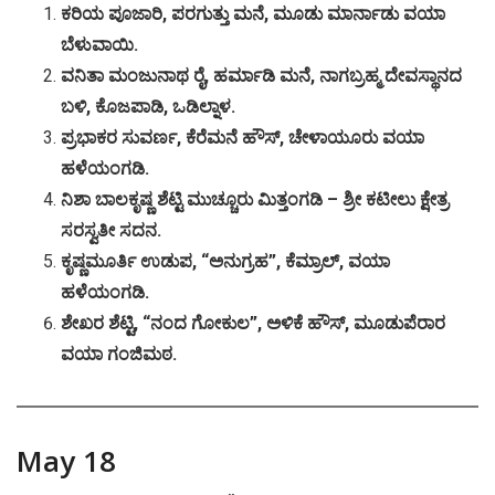
ಕರಿಯ
ಪೂಜಾರಿ
,
ಪರಗುತ್ತು
ಮನೆ
,
ಮೂಡು
ಮಾರ್ನಾಡು
ವಯಾ
ಬೆಳುವಾಯಿ
.
ವನಿತಾ
ಮಂಜುನಾಥ
ರೈ
,
ಹರ್ಮಾಡಿ
ಮನೆ
,
ನಾಗಬ್ರಹ್ಮ
ದೇವಸ್ಥಾನದ
ಬಳಿ
,
ಕೊಜಪಾಡಿ
,
ಒಡಿಲ್ನಾಳ
.
ಪ್ರಭಾಕರ
ಸುವರ್ಣ
,
ಕೆರೆಮನೆ
ಹೌಸ್
,
ಚೇಳಾಯೂರು
ವಯಾ
ಹಳೆಯಂಗಡಿ
.
ನಿಶಾ
ಬಾಲಕೃಷ್ಣ
ಶೆಟ್ಟಿ
ಮುಚ್ಚೂರು
ಮಿತ್ತಂಗಡಿ
–
ಶ್ರೀ
ಕಟೀಲು
ಕ್ಷೇತ್ರ
ಸರಸ್ವತೀ
ಸದನ
.
ಕೃಷ್ಣಮೂರ್ತಿ
ಉಡುಪ
, “
ಅನುಗ್ರಹ
”,
ಕೆಮ್ರಾಲ್
,
ವಯಾ
ಹಳೆಯಂಗಡಿ
.
ಶೇಖರ
ಶೆಟ್ಟಿ
, “
ನಂದ
ಗೋಕುಲ
”,
ಅಳಿಕೆ
ಹೌಸ್
,
ಮೂಡುಪೆರಾರ
ವಯಾ
ಗಂಜಿಮಠ
.
May 18