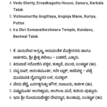
Vedu Shetty, Ernadkaguttu House, Sanuru, Karkala
Taluk.
Vishnumurthy Angittaya, Anginja Mane, Kuriya,
Puttur.
Ira Shri Somanatheshwara Temple, Kundavu,
Bantwal Taluk.
ಕೆ
.
ವಾಸುದೇವ
ಆಸ್ರಣ್ಣ
,
ಅನುವಂಶಿಕ
ಮೊಕ್ತೇಸರರು
ಹಾಗೂ
ಅರ್ಚಕರು
,
ಶ್ರೀ
ಕ್ಷೇತ್ರ
ಕಟೀಲು
–
ಬಡಕರೆ
,
ಎಕ್ಕಾರು
.
ತಿರುವಾಜೆ
ಸರೋಜಿನಿ
ಪಕ್ಕಳ
,
ಕುಕ್ಕಾಜೆ
,
ಮಂಚಿ
,
ಬಂಟ್ವಾಳ
(
ತಾ
).
ನವ್ಯ
ರಾವ್
,
ಅನಂತಮೂರ್ತಿ
, 4
ನೇ
ಬ್ಲಾಕ್
,
ಕಾಟಿಪಳ್ಳ
–
ಪಡ್ರೆ
ಧೂಮಾವತಿ
ದೈವಸ್ಥಾನದ
ಬಳಿ
,
ಸುರತ್ಕಲ್
.
ವೇದು
ಶೆಟ್ಟಿ
,
ಏರ್ನಡ್ಕಗುತ್ತು
ಹೌಸ್
,
ಸಾಣೂರು
,
ಕಾರ್ಕಳ
(
ತಾ
).
ವಿಷ್ಣುಮೂರ್ತಿ
ಅಂಗಿತ್ತಾಯ
,
ಅಂಗಿಂಜ
ಮನೆ
,
ಕುರಿಯ
ಪುತ್ತೂರು
.
ಇರಾ
ಶ್ರೀ
ಸೋಮನಾಥೇಶ್ವರ
ದೇವಸ್ಥಾನ
,
ಕುಂಡಾವು
,
ಬಂಟ್ವಾಳ
(
ತಾ
).