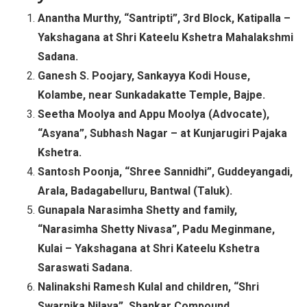
Anantha Murthy, “Santripti”, 3rd Block, Katipalla –
Yakshagana at Shri Kateelu Kshetra Mahalakshmi
Sadana.
Ganesh S. Poojary, Sankayya Kodi House,
Kolambe, near Sunkadakatte Temple, Bajpe.
Seetha Moolya and Appu Moolya (Advocate),
“Asyana”, Subhash Nagar – at Kunjarugiri Pajaka
Kshetra.
Santosh Poonja, “Shree Sannidhi”, Guddeyangadi,
Arala, Badagabelluru, Bantwal (Taluk).
Gunapala Narasimha Shetty and family,
“Narasimha Shetty Nivasa”, Padu Meginmane,
Kulai – Yakshagana at Shri Kateelu Kshetra
Saraswati Sadana.
Nalinakshi Ramesh Kulal and children, “Shri
Swarnika Nilaya”, Shankar Compound,