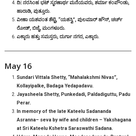
ದಿ
|
ನರಸಿಂಹ
ಭಟ್
ಸ್ಮರಣಾರ್ಥ
ಮನೆಯವರು
,
ಶರ್ಮಾ
ಕಂಪೌಂಡು
,
ಹಾರಾಡಿ
,
ಪುತ್ತೂರು
.
ವೀಣಾ
ಯಶವಂತ
ಶೆಟ್ಟಿ
, “
ಯಶಸ್ವಿ
”,
ಪುಲಮಾರ್
ಹೌಸ್
,
ಚರ್ಚ್
ರೋಡ್
,
ಬಿಜೈ
,
ಮಂಗಳೂರು
.
ಎಕ್ಕಾರು
ಹತ್ತು
ಸಮಸ್ತರು
,
ದುರ್ಗಾ
ನಗರ
,
ಎಕ್ಕಾರು
.
May 16
Sundari Vittala Shetty, “Mahalakshmi Nivas”,
Kollayipalke, Badaga Yedapadavu.
Jayasheela Shetty, Punkedadi, Paldadiguttu, Padu
Perar.
In memory of the late Kateelu Sadananda
Asranna– seva by wife and children – Yakshagana
at Sri Kateelu Kshetra Saraswathi Sadana.