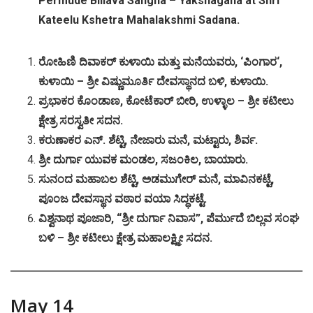
Permude Billava Sangha – Yakshagana at Shri
Kateelu Kshetra Mahalakshmi Sadana.
ರೋಹಿಣಿ
ದಿವಾಕರ್
ಕುಳಾಯಿ
ಮತ್ತು
ಮನೆಯವರು
, ‘
ಪಿಂಗಾರ
‘,
ಕುಳಾಯಿ
–
ಶ್ರೀ
ವಿಷ್ಣುಮೂರ್ತಿ
ದೇವಸ್ಥಾನದ
ಬಳಿ
,
ಕುಳಾಯಿ
.
ಪ್ರಭಾಕರ
ಕೊಂಡಾಣ
,
ಕೋಟೆಕಾರ್
ಬೀರಿ
,
ಉಳ್ಳಾಲ
–
ಶ್ರೀ
ಕಟೀಲು
ಕ್ಷೇತ್ರ
ಸರಸ್ವತೀ
ಸದನ
.
ಕರುಣಾಕರ
ಎನ್
.
ಶೆಟ್ಟಿ
,
ನೇಜಾರು
ಮನೆ
,
ಮಟ್ಟಾರು
,
ಶಿರ್ವ
.
ಶ್ರೀ
ದುರ್ಗಾ
ಯುವಕ
ಮಂಡಲ
,
ಸಜಂಕಿಲ
,
ಬಾಯಾರು
.
ಸುನಂದ
ಮಹಾಬಲ
ಶೆಟ್ಟಿ
,
ಅಡಮುಗೇರ್
ಮನೆ
,
ಮಾವಿನಕಟ್ಟೆ
,
ಪೂಂಜ
ದೇವಸ್ಥಾನ
ವಠಾರ
ವಯಾ
ಸಿದ್ಧಕಟ್ಟೆ
.
ವಿಶ್ವನಾಥ
ಪೂಜಾರಿ
, “
ಶ್ರೀ
ದುರ್ಗಾ
ನಿವಾಸ
”,
ಪೆರ್ಮುದೆ
ಬಿಲ್ಲವ
ಸಂಘ
ಬಳಿ
–
ಶ್ರೀ
ಕಟೀಲು
ಕ್ಷೇತ್ರ
ಮಹಾಲಕ್ಷ್ಮೀ
ಸದನ
.
May 14