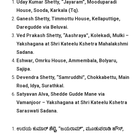
Uday Kumar Shetty, “Jayaram”, Mooduparadi
House, Sooda, Karkala (Tq).
Ganesh Shetty, Timmottu House, Kellaputtige,
Daregudde via Beluvai.
Ved Prakash Shetty, “Aashraya”, Kolekadi, Mulki –
Yakshagana at Shri Kateelu Kshetra Mahalakshmi
Sadana.
Eshwar, Omrku House, Ammembala, Bolyaru,
Sajipa.
Devendra Shetty, “Samruddhi”, Chokkabettu, Main
Road, Idya, Surathkal.
Satyavan Alva, Shedde Gudde Mane via
Vamanjoor – Yakshagana at Shri Kateelu Kshetra
Saraswati Sadana.
ಉದಯ
ಕುಮಾರ್
ಶೆಟ್ಟಿ
, “
ಜಯರಾಮ್
”,
ಮೂಡುಪರಾಡಿ
ಹೌಸ್
,