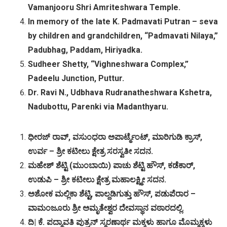
Vamanjooru Shri Amriteshwara Temple.
In memory of the late K. Padmavati Putran – seva
by children and grandchildren, “Padmavati Nilaya,”
Padubhag, Paddam, Hiriyadka.
Sudheer Shetty, “Vighneshwara Complex,”
Padeelu Junction, Puttur.
Dr. Ravi N., Udbhava Rudranatheshwara Kshetra,
Nadubottu, Parenki via Madanthyaru.
ಧೀರಜ್ ರಾವ್, ವಸುಂಧರಾ ಅಪಾರ್ಟ್ಮೆಂಟ್, ಮಾರಿಗುಡಿ ಕ್ರಾಸ್,
ಉರ್ವ – ಶ್ರೀ ಕಟೀಲು ಕ್ಷೇತ್ರ ಸರಸ್ವತೀ ಸದನ.
ಮಹೇಶ್ ಶೆಟ್ಟಿ (ಮುಂಬಾಯಿ) ಪಾಚು ಶೆಟ್ಟಿ ಹೌಸ್, ಕಡೆಕಾರ್,
ಉಡುಪಿ – ಶ್ರೀ ಕಟೀಲು ಕ್ಷೇತ್ರ ಮಹಾಲಕ್ಷ್ಮೀ ಸದನ.
ಅಶೋಕ ಮಲ್ಲಿಕಾ ಶೆಟ್ಟಿ, ಪಾಲ್ದಡಿಗುತ್ತು ಹೌಸ್, ಪಡುಪೆರಾರ –
ವಾಮಂಜೂರು ಶ್ರೀ ಅಮೃತೇಶ್ವರ ದೇವಸ್ಥಾನ ವಠಾರದಲ್ಲಿ.
ದಿ| ಕೆ. ಪದ್ಮಾವತಿ ಪುತ್ರನ್ ಸ್ಮರಣಾರ್ಥ ಮಕ್ಕಳು ಹಾಗೂ ಮೊಮ್ಮಕ್ಕಳು