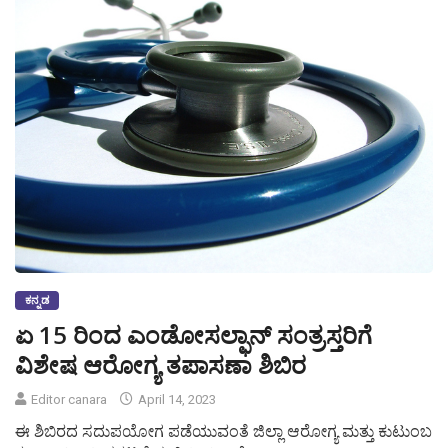
ಕನ್ನಡ
ಏ 15 ರಿಂದ ಎಂಡೋಸಲ್ಫಾನ್ ಸಂತ್ರಸ್ತರಿಗೆ
ವಿಶೇಷ ಆರೋಗ್ಯ ತಪಾಸಣಾ ಶಿಬಿರ
Editor canara
April 14, 2023
ಈ ಶಿಬಿರದ ಸದುಪಯೋಗ ಪಡೆಯುವಂತೆ ಜಿಲ್ಲಾ ಆರೋಗ್ಯ ಮತ್ತು ಕುಟುಂಬ