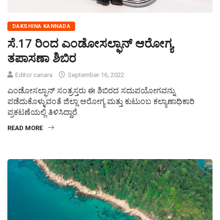
DAKSHINA KANNADA
ಸೆ.17 ರಿಂದ ಎಂಡೋಸಲ್ಫಾನ್ ಆರೋಗ್ಯ
ತಪಾಸಣಾ ಶಿಬಿರ
Editor canara
September 16, 2022
ಎಂಡೋಸಲ್ಫಾನ್ ಸಂತ್ರಸ್ತರು ಈ ಶಿಬಿರದ ಸದುಪಯೋಗವನ್ನು
ಪಡೆದುಕೊಳ್ಳುವಂತೆ ಜಿಲ್ಲಾ ಆರೋಗ್ಯ ಮತ್ತು ಕುಟುಂಬ ಕಲ್ಯಾಣಾಧಿಕಾರಿ
ಪ್ರಕಟಣೆಯಲ್ಲಿ ತಿಳಿಸಿದ್ದಾರೆ.
READ MORE