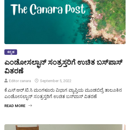
ಕನ್ನಡ
ಎಂಡೋಸಲ್ಫಾನ್ ಸಂತ್ರಸ್ತರಿಗೆ ಉಚಿತ ಬಸ್‍ಪಾಸ್
ವಿತರಣೆ
Editor canara
September 5, 2022
ಕೆ.ಎಸ್.ಆರ್.ಟಿ.ಸಿ ಮಂಗಳೂರು ವಿಭಾಗ ವ್ಯಾಪ್ತಿಯ ಮೂಡಬಿದ್ರೆ ತಾಲೂಕಿನ
ಎಂಡೋಸಲ್ಫಾನ್ ಸಂತ್ರಸ್ತರಿಗೆ ಉಚಿತ ಬಸ್‍ಪಾಸ್ ವಿತರಣೆ
READ MORE