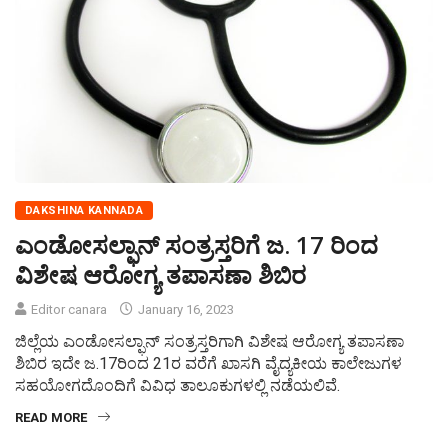
DAKSHINA KANNADA
ಎಂಡೋಸಲ್ಫಾನ್ ಸಂತ್ರಸ್ತರಿಗೆ ಜ. 17 ರಿಂದ
ವಿಶೇಷ ಆರೋಗ್ಯ ತಪಾಸಣಾ ಶಿಬಿರ
Editor canara
January 16, 2023
ಜಿಲ್ಲೆಯ ಎಂಡೋಸಲ್ಫಾನ್ ಸಂತ್ರಸ್ತರಿಗಾಗಿ ವಿಶೇಷ ಆರೋಗ್ಯ ತಪಾಸಣಾ
ಶಿಬಿರ ಇದೇ ಜ.17ರಿಂದ 21ರ ವರೆಗೆ ಖಾಸಗಿ ವೈದ್ಯಕೀಯ ಕಾಲೇಜುಗಳ
ಸಹಯೋಗದೊಂದಿಗೆ ವಿವಿಧ ತಾಲೂಕುಗಳಲ್ಲಿ ನಡೆಯಲಿವೆ.
READ MORE