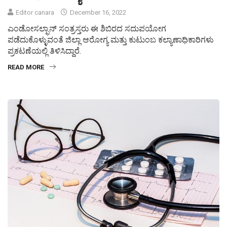
Editor canara
December 16, 2022
ಎಂಡೋಸಲ್ಫಾನ್ ಸಂತ್ರಸ್ತರು ಈ ಶಿಬಿರದ ಸದುಪಯೋಗ
ಪಡೆದುಕೊಳ್ಳುವಂತೆ ಜಿಲ್ಲಾ ಆರೋಗ್ಯ ಮತ್ತು ಕುಟುಂಬ ಕಲ್ಯಾಣಾಧಿಕಾರಿಗಳು
ಪ್ರಕಟಣೆಯಲ್ಲಿ ತಿಳಿಸಿದ್ದಾರೆ.
READ MORE