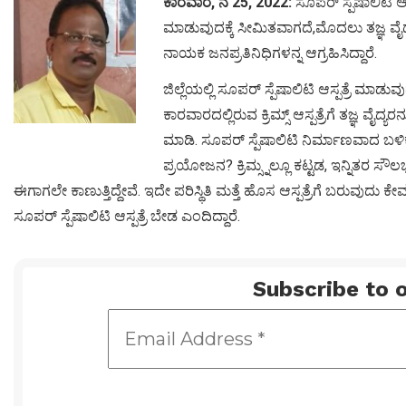
ಕಾರವಾರ, ನ 25, 2022:
ಸೂಪರ್ ಸ್ಪೆಷಾಲಿಟಿ 
ಮಾಡುವುದಕ್ಕೆ ಸೀಮಿತವಾಗದೆ,ಮೊದಲು ತಜ್ಞ ವೈದ
ನಾಯಕ ಜನಪ್ರತಿನಿಧಿಗಳನ್ನ ಆಗ್ರಹಿಸಿದ್ದಾರೆ.
ಜಿಲ್ಲೆಯಲ್ಲಿ ಸೂಪರ್ ಸ್ಪೆಷಾಲಿಟಿ ಆಸ್ಪತ್ರೆ ಮ
ಕಾರವಾರದಲ್ಲಿರುವ ಕ್ರಿಮ್ಸ್ ಆಸ್ಪತ್ರೆಗೆ ತಜ್ಞ
ಮಾಡಿ. ಸೂಪರ್ ಸ್ಪೆಷಾಲಿಟಿ ನಿರ್ಮಾಣವಾದ ಬಳಿಕ 
ಪ್ರಯೋಜನ? ಕ್ರಿಮ್ಸ್ನಲ್ಲೂ ಕಟ್ಟಡ, ಇನ್ನಿತರ ಸೌಲಭ್
ಈಗಾಗಲೇ ಕಾಣುತ್ತಿದ್ದೇವೆ. ಇದೇ ಪರಿಸ್ಥಿತಿ ಮತ್ತೆ ಹೊಸ ಆಸ್ಪತ್ರೆಗೆ ಬರುವು
ಸೂಪರ್ ಸ್ಪೆಷಾಲಿಟಿ ಆಸ್ಪತ್ರೆ ಬೇಡ ಎಂದಿದ್ದಾರೆ.
Subscribe to o