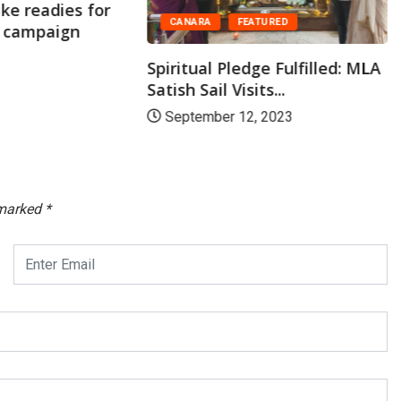
ke readies for
CANARA
FEATURED
n campaign
Spiritual Pledge Fulfilled: MLA
Satish Sail Visits...
September 12, 2023
 marked
*