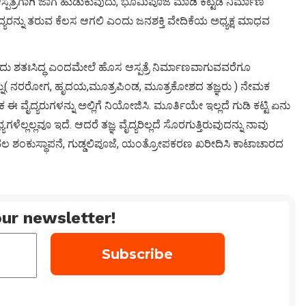
ಆಸ್ಪತ್ರೆಗಾಗಿ ಜಾಗ ಹುಡುಕುವುದು, ಭೂಮಿಪೂಜೆ ಮಾಡಿ ಕಟ್ಟಡ ನಿರ್ಮಾಣ
್ಯರನ್ನು ತರುವ ಕೆಲಸ ಆಗಲಿ ಎಂದು ಜನಶಕ್ತಿ ವೇದಿಕೆಯ ಅಧ್ಯಕ್ಷ ಮಾಧವ
ಾಡುವುದು ಶತಃಸಿದ್ಧ ಎಂದಮೇಲೆ ಹೊಸ ಆಸ್ಪತ್ರೆ ನಿರ್ಮಾಣವಾಗುವವರೆಗೂ
 ವೈದ್ಯರನ್ನು( ನರರೋಗ, ಹೃದಯ,ಮೂತ್ರಪಿಂಡ, ಮೂತ್ರಕೋಶದ ತಜ್ಞರು ) ನೇಮಕ
ಈ ವೈದ್ಯರುಗಳನ್ನು ಅಲ್ಲಿಗೆ ನಿಯೋಜಿಸಿ. ಮೂರ್ತಿಯೇ ಇಲ್ಲದೆ ಗುಡಿ ಕಟ್ಟಿ ಏನು
ಯಗಳೆಲ್ಲಲ್ಲವೂ ಇದೆ. ಆದರೆ ತಜ್ಞ ವೈದ್ಯರಿಲ್ಲದೆ ಸೊರಗುತ್ತಿರುವುದನ್ನು ನಾವು
ದು ಕೇವಲ ಶಂಕುಸ್ಥಾಪನೆ, ಗುಡ್ಡಲಿಪೂಜೆ, ಯಂತ್ರೋಪಕರಣ ಖರೀದಿಸಿ ಕಾಟಾಚಾರದ
ur newsletter!