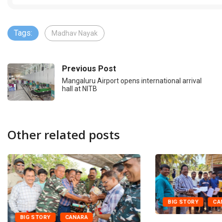
Tags:
Madhav Nayak
Previous Post
Mangaluru Airport opens international arrival
hall at NITB
Other related posts
BIG STORY
CA
BIG STORY
CANARA