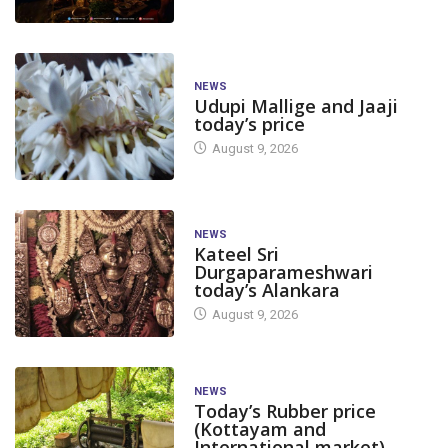
NEWS
Udupi Mallige and Jaaji
today’s price
August 9, 2026
NEWS
Kateel Sri
Durgaparameshwari
today’s Alankara
August 9, 2026
NEWS
Today’s Rubber price
BIG STORY
CA
(Kottayam and
BIG STORY
CANARA
International market)