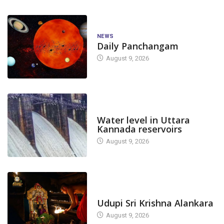
NEWS
Daily Panchangam
August 9, 2026
DAM LEVEL
Water level in Uttara
Kannada reservoirs
August 9, 2026
TODAY'S ALANKARA
Udupi Sri Krishna Alankara
August 9, 2026