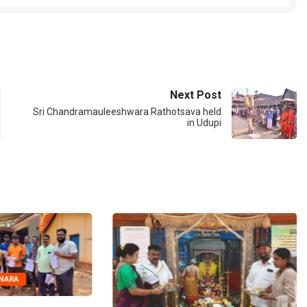
Next Post
Sri Chandramauleeshwara Rathotsava held
in Udupi
NARA