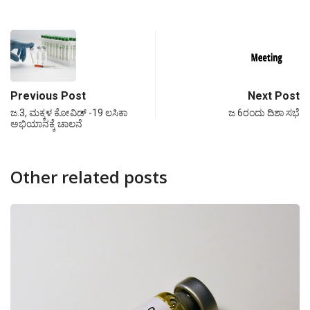
Previous Post
Next Post
ಜ.3, ಮಕ್ಕಳ ಕೋವಿಡ್ -19 ಲಸಿಕಾ
ಜ 6ರಂದು ದಿಶಾ ಸಭೆ
ಅಭಿಯಾನಕ್ಕೆ ಚಾಲನೆ
Other related posts