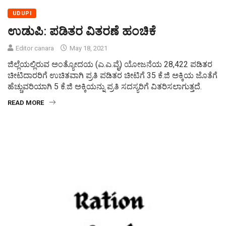
UDUPI
ಉಡುಪಿ: ಪಡಿತರ ವಿತರಣೆ ಹಂಚಿಕೆ
Editor canara
May 18, 2021
ಜಿಲ್ಲೆಯಲ್ಲಿರುವ ಅಂತ್ಯೋದಯ (ಎ.ಎ.ವೈ) ಯೋಜನೆಯ 28,422 ಪಡಿತರ
ಚೀಟಿದಾರರಿಗೆ ಉಚಿತವಾಗಿ ಪ್ರತಿ ಪಡಿತರ ಚೀಟಿಗೆ 35 ಕೆ.ಜಿ ಅಕ್ಕಿಯ ಜೊತೆಗೆ
ಹೆಚ್ಚುವರಿಯಾಗಿ 5 ಕೆ.ಜಿ ಅಕ್ಕಿಯನ್ನು ಪ್ರತಿ ಸದಸ್ಯರಿಗೆ ವಿತರಿಸಲಾಗುತ್ತದೆ.
READ MORE