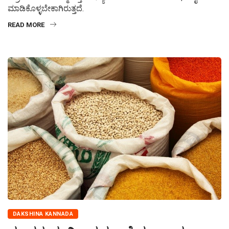
ಮಾಡಿಕೊಳ್ಳಬೇಕಾಗಿರುತ್ತದೆ.
READ MORE
DAKSHINA KANNADA