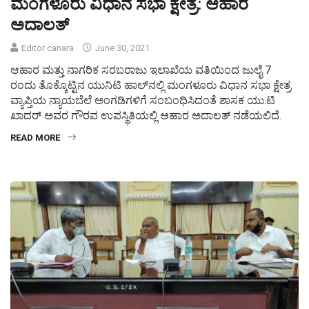
ಮಂಗಳೂರು ವಿಧಾನ ಸಭಾ ಕ್ಷೇತ್ರ: ಆಹಾರ
ಅದಾಲತ್
Editor canara
June 30, 2021
ಆಹಾರ ಮತ್ತು ನಾಗರಿಕ ಸರಬರಾಜು ಇಲಾಖೆಯ ವತಿಯಿಂದ ಜುಲೈ 7
ರಂದು ತೊಕ್ಕೊಟ್ಟಿನ ಯುನಿಟಿ ಹಾಲ್‍ನಲ್ಲಿ ಮಂಗಳೂರು ವಿಧಾನ ಸಭಾ ಕ್ಷೇತ್ರ
ವ್ಯಾಪ್ತಿಯ ನ್ಯಾಯಬೆಲೆ ಅಂಗಡಿಗಳಿಗೆ ಸಂಬಂಧಿಸಿದಂತೆ ಶಾಸಕ ಯು.ಟಿ
ಖಾದರ್ ಅವರ ಗೌರವ ಉಪಸ್ಥಿತಿಯಲ್ಲಿ ಆಹಾರ ಅದಾಲತ್ ನಡೆಯಲಿದೆ.
READ MORE