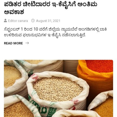
ಪಡಿತರ ಚೀಟಿದಾರರ ಇ-ಕೆವೈಸಿಗೆ ಅಂತಿಮ
ಅವಕಾಶ
Editor canara
August 31, 2021
ಸೆಪ್ಟಂಬರ್ 1 ರಿಂದ 10 ವರೆಗೆ ಜಿಲ್ಲೆಯ ನ್ಯಾಯಬೆಲೆ ಅಂಗಡಿಗಳಲ್ಲಿ ಬಾಕಿ
ಉಳಿದಿರುವ ಫಲಾನುಭವಿಗಳ ಇ-ಕೆವೈಸಿ ನಡೆಸಲಾಗುತ್ತಿದೆ.
READ MORE