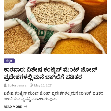
ಕನ್ನಡ
ಕಾರವಾರ: ವಿಶೇಷ ಕಂಟೈನ್ ಮೆಂಟ್‍ ಜೋನ್
ಪ್ರದೇಶಗಳಲ್ಲಿ ಮನೆ ಬಾಗಿಲಿಗೆ ಪಡಿತರ
Editor canara
May 26, 2021
ವಿಶೇಷ ಕಂಟೈನ್ ಮೆಂಟ್‍ ಜೋನ್ ಪ್ರದೇಶಗಳಲ್ಲಿ ಮನೆ ಬಾಗಿಲಿಗೆ ಪಡಿತರ
ತಲುಪಿಸುವ ವ್ಯವಸ್ಥೆ ಮಾಡಲಾಗುವುದು.
READ MORE