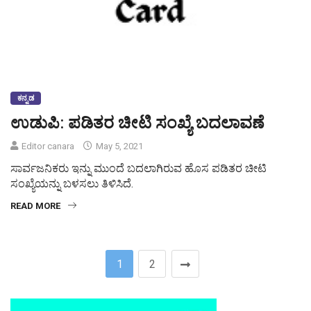
ಕನ್ನಡ
ಉಡುಪಿ: ಪಡಿತರ ಚೀಟಿ ಸಂಖ್ಯೆ ಬದಲಾವಣೆ
Editor canara
May 5, 2021
ಸಾರ್ವಜನಿಕರು ಇನ್ನು ಮುಂದೆ ಬದಲಾಗಿರುವ ಹೊಸ ಪಡಿತರ ಚೀಟಿ
ಸಂಖ್ಯೆಯನ್ನು ಬಳಸಲು ತಿಳಿಸಿದೆ.
READ MORE
1
2