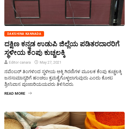
DAKSHINA KANNADA
ದಕ್ಷಿಣ ಕನ್ನಡ ಉಡುಪಿ ಜಿಲ್ಲೆಯ ಪಡಿತರದಾರರಿಗೆ
ಸ್ಥಳೀಯ ಕೆಂಪು ಕುಚ್ಚಲಕ್ಕಿ
Editor canara
May 27, 2021
ನವೆಂಬರ್ ತಿಂಗಳಿಂದ ಸ್ಥಳೀಯ ಅಕ್ಕಿ ಗಿರಣಿಗಳ ಮೂಲಕ ಕೆಂಪು ಕುಚ್ಚಲಕ್ಕಿ
ಜನಸಾಮಾನ್ಯರಿಗೆ ಹಂಚಲು ಕ್ರಮಕೈಗೊಳ್ಳಲಾಗುವುದು ಎಂದು ಕೋಟ
ಶ್ರೀನಿವಾಸ ಪೂಜಾರಿಯಯವರು ತಿಳಿಸಿದರು.
READ MORE