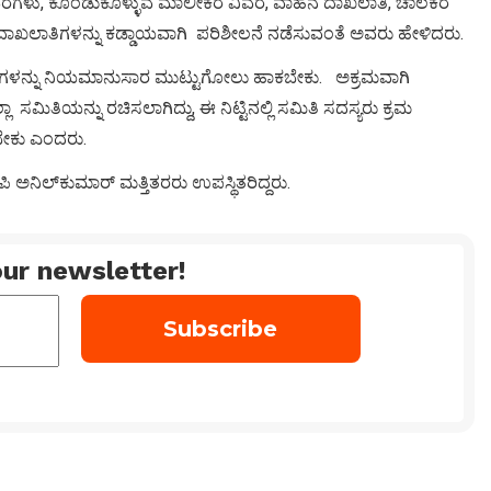
ವರಗಳು, ಕೊಂಡುಕೊಳ್ಳುವ ಮಾಲೀಕರ ವಿವರ, ವಾಹನ ದಾಖಲಾತಿ, ಚಾಲಕರ
 ಈ ದಾಖಲಾತಿಗಳನ್ನು ಕಡ್ಡಾಯವಾಗಿ ಪರಿಶೀಲನೆ ನಡೆಸುವಂತೆ ಅವರು ಹೇಳಿದರು.
್ಟಡಗಳನ್ನು ನಿಯಮಾನುಸಾರ ಮುಟ್ಟುಗೋಲು ಹಾಕಬೇಕು. ಅಕ್ರಮವಾಗಿ
ಲಾ ಸಮಿತಿಯನ್ನು ರಚಿಸಲಾಗಿದ್ದು, ಈ ನಿಟ್ಟಿನಲ್ಲಿ ಸಮಿತಿ ಸದಸ್ಯರು ಕ್ರಮ
ೇಕು ಎಂದರು.
ನಿಲ್‍ಕುಮಾರ್ ಮತ್ತಿತರರು ಉಪಸ್ಥಿತರಿದ್ದರು.
ur newsletter!