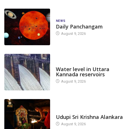
NEWS
Daily Panchangam
August 9, 2026
DAM LEVEL
Water level in Uttara
Kannada reservoirs
August 9, 2026
TODAY'S ALANKARA
Udupi Sri Krishna Alankara
August 9, 2026