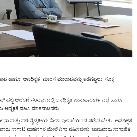
ಗಾಟ ಹಾಗೂ ಅನಧಿಕೃತ ಮಾಂಸ ಮಾರಾಟವನ್ನು ತಡೆಗಟ್ಟಲು ಸೂಕ್ತ
್ ಹಬ್ಬ ಆಚರಣೆ ಸಂದರ್ಭದಲ್ಲಿ ಅನಧಿಕೃತ ಜಾನುವಾರುಗಳ ವಧೆ ಹಾಗೂ
ಯ ಅಧ್ಯಕ್ಷತೆ ವಹಿಸಿ ಮಾತನಾಡಿದರು.
ಾಲನಾ ಮತ್ತು ಪಶುವೈದ್ಯಕೀಯ ಸೇವಾ ಇಲಾಖೆಯಿಂದ ಪಡೆಯಬೇಕು. ಅನಧಿಕೃತ
 ಜಾನುವಾರು ಸಾಗಾಟ ವಾಹನಗಳ ಮೇಲೆ ನಿಗಾ ವಹಿಸಬೇಕು. ಜಾನುವಾರು ಸಾಗಾಣಿಕೆ