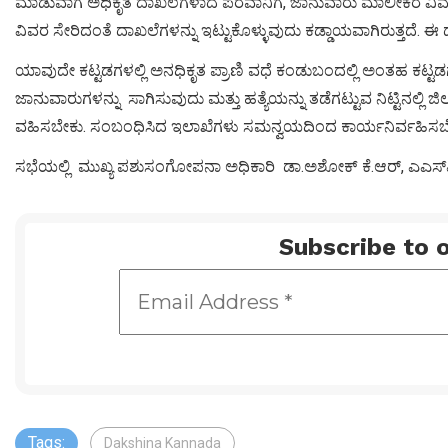
ಮಾಡುವಾಗ ಅಧಿಕೃತ ದಾಖಲೆಗಳಾದ ಪರವಾನಿಗೆ, ಜಾನುವಾರು ಮಾಲೀಕರ ವಿ
ವಿವರ ಸೇರಿದಂತೆ ದಾಖಲೆಗಳನ್ನು ಇಟ್ಟುಕೊಳ್ಳುವುದು ಕಡ್ಡಾಯವಾಗಿರುತ್ತದೆ.
ಯಾವುದೇ ಕಟ್ಟಡಗಳಲ್ಲಿ ಅನಧಿಕೃತ ಪ್ರಾಣಿ ವಧೆ ಕಂಡುಬಂದಲ್ಲಿ ಅಂತಹ ಕಟ
ಜಾನುವಾರುಗಳನ್ನು ಸಾಗಿಸುವುದು ಮತ್ತು ಹತ್ಯೆಯನ್ನು ತಡೆಗಟ್ಟುವ ನಿಟ್ಟಿನಲ್ಲಿ ಜಿಲ್
ವಹಿಸಬೇಕು. ಸಂಬಂಧಿಸಿದ ಇಲಾಖೆಗಳು ಸಮನ್ವಯದಿಂದ ಕಾರ್ಯನಿರ್ವಹಿಸಬ
ಸಭೆಯಲ್ಲಿ ಮುಖ್ಯ ಪಶುಸಂಗೋಪನಾ ಅಧಿಕಾರಿ ಡಾ.ಅಶೋಕ್ ಕೆ.ಆರ್, ಎಎಸ್‍ಪಿ ಅ
Subscribe to o
Tags:
Dakshina Kannada