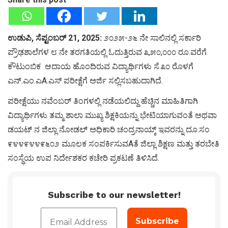
ಉಡುಪಿ, ಸೆಪ್ಟಂಬರ್ 21, 2025:
೨೦೨೫-೨೬ ನೇ ಸಾಲಿನಲ್ಲಿ ಸರ್ಕಾರಿ
ಪ್ರೌಢಶಾಲೆಗಳ ೮ ನೇ ತರಗತಿಯಲ್ಲಿ ಓದುತ್ತಿರುವ ೩,೫೦,೦೦೦ ರೂ.ವರೆಗೆ
ಕೌಟುಂಬಿಕ ಆದಾಯ ಹೊಂದಿರುವ ವಿದ್ಯಾರ್ಥಿಗಳು ಸೆ.೩೦ ರೊಳಗೆ
ಎನ್.ಎಂ.ಎA.ಎಸ್ ಪರೀಕ್ಷೆಗೆ ಅರ್ಜಿ ಸಲ್ಲಿಸಬಹುದಾಗಿದೆ.
ಪರೀಕ್ಷೆಯು ನವೆಂಬರ್ ತಿಂಗಳಲ್ಲಿ ನಡೆಯಲಿದ್ದು ಹೆಚ್ಚಿನ ಮಾಹಿತಿಗಾಗಿ
ವಿದ್ಯಾರ್ಥಿಗಳು ತಮ್ಮ ಶಾಲಾ ಮುಖ್ಯ ಶಿಕ್ಷಕಿಯನ್ನು ಭೇಟಿಯಾಗುವಂತೆ ಅಥವಾ
ಡಯಟ್ ನ ಜಿಲ್ಲಾ ನೋಡಲ್ ಅಧಿಕಾರಿ ಚಂದ್ರನಾಯ್ಕ್ ಇವರನ್ನು ದೂ.ಸಂ
೯೪೪೯೪೪೯೬೦೨ ಮೂಲಕ ಸಂಪರ್ಕಿಸುವAತೆ ಜಿಲ್ಲಾ ಶಿಕ್ಷಣ ಮತ್ತು ತರಬೇತಿ
ಸಂಸ್ಥೆಯ ಉಪ ನಿರ್ದೇಶಕರ ಕಚೇರಿ ಪ್ರಕಟಣೆ ತಿಳಿಸಿದೆ.
Subscribe to our newsletter!