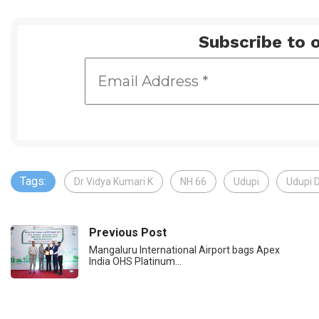
Subscribe to o
Tags:
Dr Vidya Kumari K
NH 66
Udupi
Udupi 
Previous Post
Mangaluru International Airport bags Apex
India OHS Platinum…