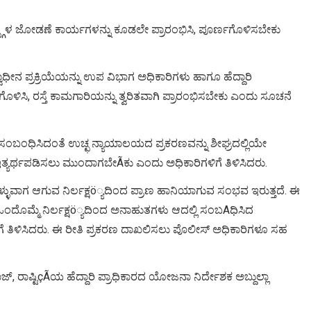
ರ್ಡಲ್ಸ್ಗಳ ಜೋಡಣೆ ಕಾರ್ಯಗಳನ್ನು ಕೂಡಲೇ ಪ್ರಾರಂಭಿಸಿ, ಪೂರ್ಣಗೊಳಿಸಬೇಕು
್ವಾಧೀನ ಪ್ರಕ್ರಿಯೆಯನ್ನು ಉಪ ವಿಭಾಗ ಅಧಿಕಾರಿಗಳು ಹಾಗೂ ಹೆದ್ದಾರಿ
ಳಿಸಿ, ರಸ್ತೆ ಕಾಮಗಾರಿಯನ್ನು ತ್ವರಿತವಾಗಿ ಪ್ರಾರಂಭಿಸಬೇಕು ಎಂದು ಸೂಚನೆ
ಗೆ ಸಂಬಂಧಿಸಿದಂತೆ ಉಚ್ಛ ನ್ಯಾಯಾಲಯದ ಪ್ರಕರಣವನ್ನು ಶೀಘ್ರದಲ್ಲಿಯೇ
ಇತ್ಯರ್ಥಪಡಿಸಲು ಮುಂದಾಗಬೇÃಕು ಎಂದು ಅಧಿಕಾರಿಗಳಿಗೆ ತಿಳಿಸಿದರು.
ೊಳ್ಳುವಾಗ ಆಗುವ ನಿರ್ಲಕ್ಷö್ಯದಿಂದ ಪ್ರಾಣ ಹಾನಿಯಾಗುವ ಸಂಭವ ಇರುತ್ತದೆ. ಈ
 ಒಂದೊಮ್ಮೆ ನಿರ್ಲಕ್ಷö್ಯದಿಂದ ಅನಾಹುತಗಳು ಆದಲ್ಲಿ ಸಂಬAಧಿಸಿದ
ತಿಳಿಸಿದರು. ಈ ರೀತಿ ಪ್ರಕರಣ ದಾಖಲಿಸಲು ಪೊಲೀಸ್ ಅಧಿಕಾರಿಗಳೂ ಸಹ
 ರಾಷ್ಟಿçÃಯ ಹೆದ್ದಾರಿ ಪ್ರಾಧಿಕಾರದ ಯೋಜನಾ ನಿರ್ದೇಶಕ ಅಬ್ದುಲ್ಲಾ