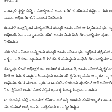
ತಿಳಿಸಿದರು.
ಇಂದ್ರಾಳಿ ರೈಲ್ವೇ ಬ್ರಿಡ್ಜಿನ ಮೇಲ್ಸೇತುವೆ ಕಾಮಗಾರಿಗೆ ಬಂದಿರುವ ಕಬ್ಬಿಣದ ಗ
ಎಂದು ಅಧಿಕಾರಿಗಳಿಗೆ ಸೂಚನೆ ನೀಡಿದರು.
ಕರಾವಳಿ ಜಂಕ್ಷನ್ನಿಂದ ಮಲ್ಪೆವರೆಗಿನ ಹೆದ್ದಾರಿ ಕಾಮಗಾರಿಗೆ ಅಗತ್ಯವಿರುವ ಭೂ ಸ
ಅಧಿಕಾರಿಗಳು ಸಮನ್ವಯದೊಂದಿಗೆ ಕಾರ್ಯನಿರ್ವಹಿಸಿ, ಶೀಘ್ರದಲ್ಲಿಯೇ ಪೂರ್ಣಗೊ
ನೀಡಿದರು.
ಪರ್ಕಳದ ಸಮೀಪ ರಾಷ್ಟ್ರೀಯ ಹೆದ್ದಾರಿ ಕಾಮಗಾರಿಯ ಭೂ ಸ್ವಾಧೀನ ಪ್ರಕ್ರಿಯೆ
ಇತ್ಯರ್ಥಪಡಿಸಲು ನ್ಯಾಯವಾದಿಗಳ ಜೊತೆ ಸಮನ್ವಯ ಸಾಧಿಸಿ, ಶೀಘ್ರದಲ್ಲಿಯೇ 
ಜಿಲ್ಲಾ ಪೊಲೀಸ್ ಅಧೀಕ್ಷಕ ಡಾ. ಅರುಣ್ ಕೆ ಮಾತನಾಡಿ, ಕಾಮಗಾರಿಗಳನ್ನು ಕೈಗ
ರೀತಿ ಆಗದಂತೆ ಎಚ್ಚರವಹಿಸುವುದು ಕಾಮಗಾರಿ ಕೈಗೊಳ್ಳುವವರ ಆದ್ಯ ಕರ್ತವ್ಯ.
ಅಭಿಯಂತರರ ಮೇಲೂ ಪ್ರಕರಣ ದಾಖಲಿಸಬೇಕೆಂದು ಪೊಲೀಸ್ ಅಧಿಕಾರಿಗಳಿಗೆ 
ನಿರ್ಲಕ್ಷಿಸಿದರೆ ಅವರ ಮೇಲೆ ಶಿಸ್ತಿನ ಕ್ರಮ ಕೈಗೊಳ್ಳಾಗುವುದು ಎಂದರು.
ಈ ಸಂದರ್ಭದಲ್ಲಿ ಸಹಾಯಕ ಕಮೀಷನರ್ ರಶ್ಮಿ, ಉಡುಪಿ ತಹಶೀಲ್ದಾರ್ ಗುರುರಾಜ್,
ಮೊಹಮದ್ ಅಜ್ಮಿ ಹಾಗೂ ಮತ್ತಿತರರು ಉಪಸ್ಥಿತರಿದ್ದರು.