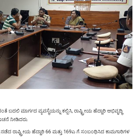
ಲಿ ಮಾರ್ಗದ ವ್ಯವಸ್ಥೆಯನ್ನು ಕಲ್ಪಿಸಿ, ರಾಷ್ಟ್ರೀಯ ಹೆದ್ದಾರಿ ಅಭಿವೃದ್ಧಿ
ಸೂಚನೆ ನೀಡಿದರು.
ಡೆದ ರಾಷ್ಟ್ರೀಯ ಹೆದ್ದಾರಿ 66 ಮತ್ತು 169ಎ ಗೆ ಸಂಬಂಧಿಸಿದ ಕಾಮಗಾರಿಗಳ