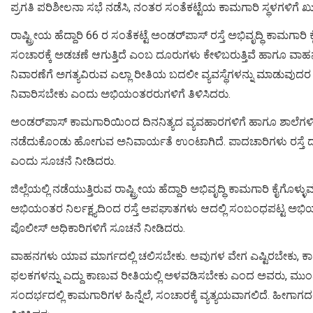
ಪ್ರಗತಿ ಪರಿಶೀಲನಾ ಸಭೆ ನಡೆಸಿ, ನಂತರ ಸಂತೆಕಟ್ಟೆಯ ಕಾಮಗಾರಿ ಸ್ಥಳಗಳಿಗೆ ಖುದ್
ರಾಷ್ಟ್ರೀಯ ಹೆದ್ದಾರಿ 66 ರ ಸಂತೆಕಟ್ಟೆ ಅಂಡರ್‌ಪಾಸ್ ರಸ್ತೆ ಅಭಿವೃದ್ಧಿ ಕ
ಸಂಚಾರಕ್ಕೆ ಅಡಚಣೆ ಆಗುತ್ತಿದೆ ಎಂಬ ದೂರುಗಳು ಕೇಳಿಬರುತ್ತಿವೆ ಹಾಗೂ ವಾಹನ
ನಿವಾರಣೆಗೆ ಅಗತ್ಯವಿರುವ ಎಲ್ಲಾ ರೀತಿಯ ಬದಲೀ ವ್ಯವಸ್ಥೆಗಳನ್ನು ಮಾಡು
ನಿವಾರಿಸಬೇಕು ಎಂದು ಅಭಿಯಂತರರುಗಳಿಗೆ ತಿಳಿಸಿದರು.
ಅಂಡರ್‌ಪಾಸ್ ಕಾಮಗಾರಿಯಿಂದ ದಿನನಿತ್ಯದ ವ್ಯವಹಾರಗಳಿಗೆ ಹಾಗೂ ಶಾಲೆಗಳಿಗೆ 
ನಡೆದುಕೊಂಡು ಹೋಗುವ ಅನಿವಾರ್ಯತೆ ಉಂಟಾಗಿದೆ. ಪಾದಚಾರಿಗಳು ರಸ್ತೆ ದ
ಎಂದು ಸೂಚನೆ ನೀಡಿದರು.
ಜಿಲ್ಲೆಯಲ್ಲಿ ನಡೆಯುತ್ತಿರುವ ರಾಷ್ಟ್ರೀಯ ಹೆದ್ದಾರಿ ಅಭಿವೃದ್ಧಿ ಕಾಮಗಾರಿ ಕೈಗ
ಅಭಿಯಂತರ ನಿರ್ಲಕ್ಷ್ಯದಿಂದ ರಸ್ತೆ ಅಪಘಾತಗಳು ಆದಲ್ಲಿ ಸಂಬಂಧಪಟ್ಟ ಅಭಿಯ
ಪೊಲೀಸ್ ಅಧಿಕಾರಿಗಳಿಗೆ ಸೂಚನೆ ನೀಡಿದರು.
ವಾಹನಗಳು ಯಾವ ಮಾರ್ಗದಲ್ಲಿ ಚಲಿಸಬೇಕು. ಅವುಗಳ ವೇಗ ಎಷ್ಟಿರಬೇಕು, ಕಾಮಗ
ಫಲಕಗಳನ್ನು ಎದ್ದು ಕಾಣುವ ರೀತಿಯಲ್ಲಿ ಅಳವಡಿಸಬೇಕು ಎಂದ ಅವರು, ಮುಂದಿ
ಸಂದರ್ಭದಲ್ಲಿ ಕಾಮಗಾರಿಗಳ ಹಿನ್ನೆಲೆ, ಸಂಚಾರಕ್ಕೆ ವ್ಯತ್ಯಯವಾಗಲಿದೆ. ಹೀಗಾ