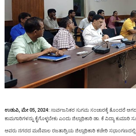
ಉಡುಪಿ, ಮೇ 05, 2024:
ಸಾರ್ವಜನಿಕರ ಸುಗಮ ಸಂಚಾರಕ್ಕೆ ತೊಂದರೆ ಆಗದಂತೆ ಬದ
ಕಾಮಗಾರಿಗಳನ್ನು ಕೈಗೊಳ್ಳಬೇಕು ಎಂದು ಜಿಲ್ಲಾಧಿಕಾರಿ ಡಾ. ಕೆ ವಿದ್ಯಾ ಕುಮಾರಿ 
ಅವರು ನಗರದ ಮಣಿಪಾಲ ರಜತಾದ್ರಿಯ ಜಿಲ್ಲಾಧಿಕಾರಿ ಕಚೇರಿ ಸಭಾಂಗಣದಲ್ಲಿ ನ