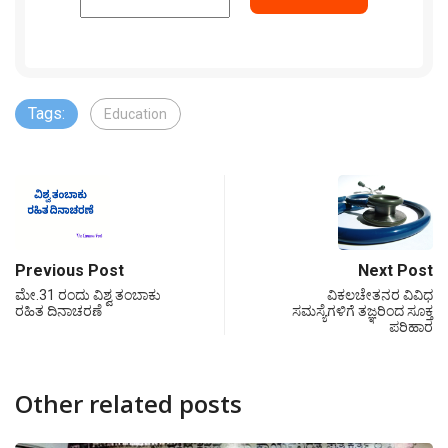
Tags:
Education
Previous Post
Next Post
ಮೇ.31 ರಂದು ವಿಶ್ವ ತಂಬಾಕು
ವಿಕಲಚೇತನರ ವಿವಿಧ
ರಹಿತ ದಿನಾಚರಣೆ
ಸಮಸ್ಯೆಗಳಿಗೆ ತಜ್ಞರಿಂದ ಸೂಕ್ತ
ಪರಿಹಾರ
Other related posts