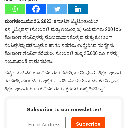
ಮಂಗಳೂರು,ಮೇ.26, 2023:
ಕರ್ನಾಟಕ ಟ್ಯುಟೋರಿಯಲ್
ಇನ್ಸ್ಟಿಟ್ಯೂಷನ್ಸ್ (ನೋಂದಣಿ ಮತ್ತು ನಿಯಂತ್ರಣ) ನಿಯಮಗಳು 2001ರಡಿ
ಕೋಚಿಂಗ್ ಸೆಂಟರ್‍ಗಳನ್ನು ನೋಂದಾಯಿಸಿಕೊಳ್ಳುವ ಮತ್ತು ಕೋಚಿಂಗ್
ಸೆಂಟರ್‍ಗಳನ್ನು ನಡೆಸುತ್ತಿರುವ ಹಾಗೂ ನಡೆಸಲು ಉದ್ದೇಶಿಸಿದ ಸಂಸ್ಥೆಗಳು
ಕೋಚಿಂಗ್ ಸೆಂಟರ್ ತೆರೆಯಲು ನೋಂದಣಿ ಶುಲ್ಕ 25,000 ರೂ. ಗಳನ್ನು
ನಿಯಮದಂತೆ ಪಾವತಿಸಬೇಕು.
ಹೆಚ್ಚಿನ ಮಾಹಿತಿಗೆ ಉಪನಿರ್ದೇಶಕರ ಕಚೇರಿ, ಪದವಿ ಪೂರ್ವ ಶಿಕ್ಷಣ ಇಲಾಖೆ
ರಥಬೀದಿ, ಮಂಗಳೂರು ಇಲ್ಲಿಗೆ ಸಂಪರ್ಕಿಸಬಹುದು ಎಂದು ಪದವಿ ಪೂರ್ವ
ಶಿಕ್ಷಣ ಇಲಾಖೆಯ ಉಪ ನಿರ್ದೇಶಕರು ಪ್ರಕಟಣೆಯಲ್ಲಿ ತಿಳಿಸಿದ್ದಾರೆ.
Subscribe to our newsletter!