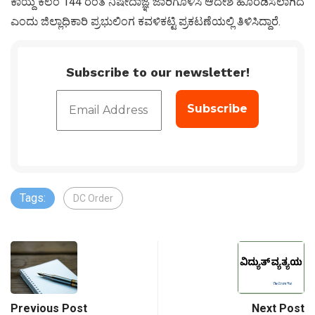
ಕಾಯ್ದೆ ಕಲಂ 144 ರಂತೆ ನಿಷೇದಾಜ್ಞೆ ಜಾರಿಗೊಳಿಸಿ ಆದೇಶ ಹೊರಡಿಸಲಾಗಿದೆ
ಎಂದು ಜಿಲ್ಲಾಧಿಕಾರಿ ಪ್ರಭುಲಿಂಗ ಕವಳಿಕಟ್ಟಿ ಪ್ರಕಟಣೆಯಲ್ಲಿ ತಿಳಿಸಿದ್ದಾರೆ.
Subscribe to our newsletter!
Tags:
DC Order
Previous Post
Next Post