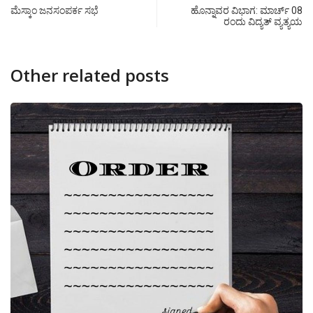
ಮೆಸ್ಕಾಂ ಜನಸಂಪರ್ಕ ಸಭೆ
ಹೊನ್ನಾವರ ವಿಭಾಗ: ಮಾರ್ಚ್ 08
ರಂದು ವಿದ್ಯತ್ ವ್ಯತ್ಯಯ
Other related posts