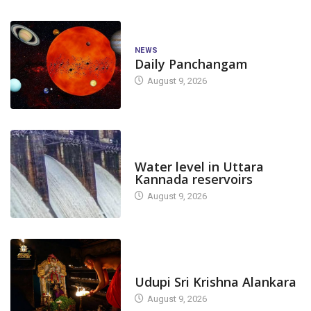
NEWS
Daily Panchangam
August 9, 2026
DAM LEVEL
Water level in Uttara
Kannada reservoirs
August 9, 2026
TODAY'S ALANKARA
Udupi Sri Krishna Alankara
August 9, 2026