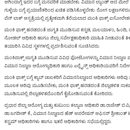
ಆಗಿಂದಾಗ್ಗೆ ಇದರ ಬಗ್ಗೆ ಮನವರಿಕೆ ಮಾಡಬೇಕು. ವಿಮಾನ ಲ್ಯಾಂಡ್ ಆದ ಮೇಲೆ 
ಗುಳ್ಳೆಯ ಬಗ್ಗೆ ಪ್ರಯಾಣಿಕರಿಂದ ಖಚಿತ ಪಡಿಸಿಕೊಳ್ಳಬೇಕು. ರೋಗ ಲಕ್ಷಣಗಳಿರುವ 
ವೆನ್ ಲಾಕ್ ಆಸ್ಪತ್ರೆಯಲ್ಲಿ ಪ್ರತ್ಯೇಕವಾಗಿ ತೆರೆಯಲಾದ ಮಂಕಿ ಫಾಕ್ಸ್ ಐಸೋಲೇ
ಮಂಕಿ ಫಾಕ್ಸ್ ಹರಡದಂತೆ ಜಾಗೃತಿ ಮೂಡಿಸುವ ಕನ್ನಡ, ಮಲಯಾಳಂ, ಹಿಂದಿ, ಇಂಗ್ಲ
ನೋಡಲ್ ಅಧಿಕಾರಿ ಹಾಗೂ ಜಿಲ್ಲಾ ಸರ್ವೇಕ್ಷಣಾಧಿಕಾರಿ ಮಾಹಿತಿ ನೀಡುವಂತೆ ತಿಳಿ
ತಯಾರಿಸಿ ವಿವಿಧ ಸ್ಥಳಗಳಲ್ಲಿ ಪ್ರರ್ದಶಿಸುವಂತೆ ಸೂಚಿಸಿದರು.
ಮಂಕಿಪಾಕ್ಸ್ ಜಾಗೃತಿ ಮೂಡಿಸುವ ವಿವಿಧ ಫೋಟೋಗಳನ್ನು ವಿಮಾನ ನಿಲ್ದಾಣ ಪ್ರಾ
ವಿಮಾನ ನಿಲ್ದಾಣ ಆರೋಗ್ಯಾಧಿಕಾರಿ ಹಾಗೂ ಏರ್‍ಲೈನ್ಸ್ ಅಧಿಕಾರಿಯವರಿಗೆ ನಿರ್
ಮಂಕಿ ಫಾಕ್ಸ್ ಬಗ್ಗೆ ಕ್ಯಾಬ್ ಚಾಲಕರಿಗೆ ವಿಮಾನನಿಲ್ದಾಣದ ಅಧಿಕಾರಿಗಳು ಅರಿವ
ಮೂಲಕ ಅರಿವು ಮೂಡಿಸಬೇಕು, ಮಂಕಿ ಫಾಕ್ಸ್ ಹರಡದಂತೆ ಜಿಲ್ಲಾಡಳಿತ ಸಾಕಷ್ಟ
ಮೂಡಿಸುವಲ್ಲಿ ಜಿಲ್ಲಾಡಳಿತದೊಂದಿಗೆ ಕೈಜೋಡಿಸುವಂತೆ ಕೋರಿದರು.
ಪ್ರಭಾರ ಜಿಲ್ಲಾ ಆರೋಗ್ಯ ಮತ್ತು ಕುಟುಂಬ ಕಲ್ಯಾಣ ಅಧಿಕಾರಿ ಡಾ.ರಾಜೇಶ್ ಬಿ.ವ
ಡಾ.ಜಗದೀಶ್ ಕೆ., ವಿಮಾನ ನಿಲ್ದಾಣದ ಹೆಡ್ ಆಪರೇಷನ್ ಆಫಿಸರ್ ಶ್ರೀಕಾಂತ್ ಟಾಟಾ, 
ಕಸ್ಟಮ್ ಅಧಿಕಾರಿಗಳು ಹಾಗೂ ಇತರೆ ಅಧಿಕಾರಿಗಳು ಸಭೆಯಲ್ಲಿದ್ದರು.