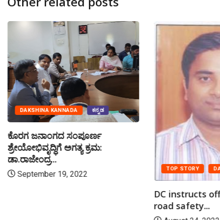
Other related posts
DAKSHINA KANNADA
ಕನ್ನಡ
ಕೊರಗ ಜನಾಂಗದ ಸಂಪೂರ್ಣ
ಶ್ರೇಯೋಭಿವೃದ್ಧಿಗೆ ಅಗತ್ಯ ಕ್ರಮ:
ಡಾ.ರಾಜೇಂದ್ರ...
TOP STORY
D
September 19, 2022
DC instructs off
road safety...