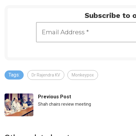
Subscribe to o
Tags:
Dr Rajendra KV
Monkeypox
Previous Post
Shah chairs review meeting