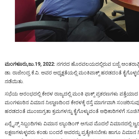
ಮಂಗಳೂರು,ಜು.19, 2022:
ನಗರದ ಹೊರವಲಯದಲ್ಲಿರುವ ಬಜ್ಪೆ ಅಂತರಾಷ್ಟ್ರೀಯ
ಡಾ. ರಾಜೇಂದ್ರ ಕೆ.ವಿ. ಅವರ ಅಧ್ಯಕ್ಷತೆಯಲ್ಲಿ ಮಂಕಿಪಾಕ್ಸ್ ಹರಡದಂತೆ ಕೈಗೊ
ನಡೆಯಿತು.
ಸಭೆಯ ಆರಂಭದಲ್ಲಿ ಕೇರಳ ರಾಜ್ಯದಲ್ಲಿ ಮಂಕಿ ಫಾಕ್ಸ್ ಪ್ರಕರಣಗಳು ಪತ್ತೆಯಾದ ಬ
ಮಂಗಳೂರಿನ ವಿಮಾನ ನಿಲ್ದಾಣದಿಂದ ಕೇರಳಕ್ಕೆ ರಸ್ತೆ ಮಾರ್ಗವಾಗಿ ಸಂಚರಿಸುವು
ಹರಡದಂತೆ ಮುಂಜಾಗ್ರತಾ ಕ್ರಮಗಳನ್ನು ಕೈಗೊಳ್ಳುವಂತೆ ಅಧಿಕಾರಿಗಳಿಗೆ ಸೂಚಿಸ
ಏರ್‍ಲೈನ್ಸ್ ಸಿಬ್ಬಂದಿಗಳು ವಿಮಾನ ಲ್ಯಾಂಡಿಂಗ್ ಆಗುವ ಮೊದಲೆ ವಿಮಾನದಲ್ಲಿ ಜ್
ಲಕ್ಷಣಗಳುಳ್ಳವರು ಕಂಡು ಬಂದರೆ ಅವರನ್ನು ಪ್ರತ್ಯೇಕಿಸಬೇಕು ಹಾಗೂ ವಿಮಾನ