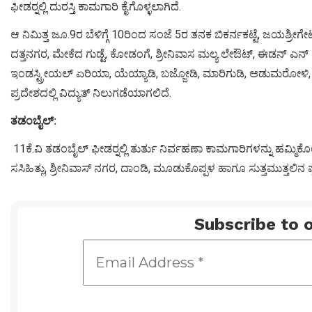
ಫೀಡರ್‍ನಲ್ಲಿ ದುರಸ್ತಿ ಕಾಮಗಾರಿ ಕೈಗೊಳ್ಳಲಾಗಿದೆ.
ಆ ನಿಮಿತ್ತ ಜೂ.9ರ ಬೆಳಿಗ್ಗೆ 10ರಿಂದ ಸಂಜೆ 5ರ ತನಕ ಬಿಕರ್ನಕಟ್ಟೆ, ಜಯಶ್ರೀಗೇ
ದತ್ತನಗರ, ಮೇಕೆದ ಗುಡ್ಟೆ, ಕೋಡಂಗೆ, ಶ್ರೀನಿವಾಸ ಮಲ್ಯ ಲೇಔಟ್, ಈಡನ್ ಎನ್ ಕ್
ಇಂಡಸ್ಟ್ರೀಯಲ್ ಏರಿಯಾ, ಯೆಯ್ಯಾಡಿ, ಬಜ್ಜೋಡಿ, ಮಾರಿಗುಡಿ, ಅಡುಮರೋಳಿ, 
ಪ್ರದೇಶದಲ್ಲಿ ವಿದ್ಯುತ್ ನಿಲುಗಡೆಯಾಗಲಿದೆ.
ತಡಂಬೈಲ್:
11ಕೆ.ವಿ ತಡಂಬೈಲ್ ಫೀಡರ್‍ನಲ್ಲಿ ತುರ್ತು ನಿರ್ವಹಣಾ ಕಾಮಗಾರಿಗಳನ್ನು ಹಮ್ಮ
ಸಸಿಹಿತ್ಲು, ಶ್ರೀನಿವಾಸ್ ನಗರ, ದಾಂಡಿ, ಮೂಡುಕೊಪ್ಪಳ ಹಾಗೂ ಸುತ್ತಮುತ್ತಲಿನ ಪ್
Subscribe to o