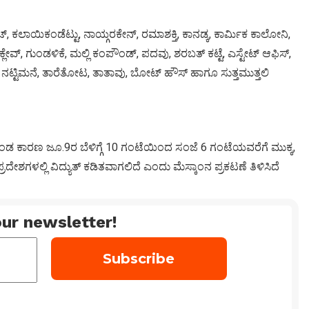
ಟ್, ಕಲಾಯಿಕಂಡೆಟ್ಟು, ನಾಯ್ಗರಕೇನ್, ರಮಾಶಕ್ತಿ, ಕಾನಡ್ಕ, ಕಾರ್ಮಿಕ ಕಾಲೋನಿ,
ಲೇವ್, ಗುಂಡಳಿಕೆ, ಮಲ್ಲಿ ಕಂಪೌಂಡ್, ಪದವು, ಶರಬತ್ ಕಟ್ಟೆ, ಎಸ್ಟೇಟ್ ಆಫಿಸ್,
ನಟ್ಟಿಮನೆ, ತಾರೆತೋಟ, ತಾತಾವು, ಬೋಟ್ ಹೌಸ್ ಹಾಗೂ ಸುತ್ತಮುತ್ತಲಿ
ಿಕೊಂಡ ಕಾರಣ ಜೂ.9ರ ಬೆಳಿಗ್ಗೆ 10 ಗಂಟೆಯಿಂದ ಸಂಜೆ 6 ಗಂಟೆಯವರೆಗೆ ಮುಕ್ಕ,
ರದೇಶಗಳಲ್ಲಿ ವಿದ್ಯುತ್ ಕಡಿತವಾಗಲಿದೆ ಎಂದು ಮೆಸ್ಕಾಂನ ಪ್ರಕಟಣೆ ತಿಳಿಸಿದೆ
ur newsletter!