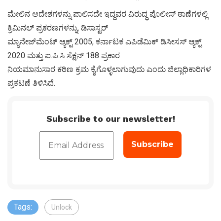
ಮೇಲಿನ ಆದೇಶಗಳನ್ನು ಪಾಲಿಸದೇ ಇದ್ದವರ ವಿರುದ್ಧ ಪೊಲೀಸ್ ಠಾಣೆಗಳಲ್ಲಿ
ಕ್ರಿಮಿನಲ್ ಪ್ರಕರಣಗಳನ್ನು, ಡಿಸಾಸ್ಟರ್
ಮ್ಯಾನೇಜ್‌ಮೆಂಟ್ ಆ್ಯಕ್ಟ್ 2005, ಕರ್ನಾಟಕ ಎಪಿಡೆಮಿಕ್ ಡಿಸೀಸಸ್ ಆ್ಯಕ್ಟ್
2020 ಮತ್ತು ಐ.ಪಿ.ಸಿ ಸೆಕ್ಷನ್ 188 ಪ್ರಕಾರ
ನಿಯಮಾನುಸಾರ ಕಠಿಣ ಕ್ರಮ ಕೈಗೊಳ್ಳಲಾಗುವುದು ಎಂದು ಜಿಲ್ಲಾಧಿಕಾರಿಗಳ
ಪ್ರಕಟಣೆ ತಿಳಿಸಿದೆ.
Subscribe to our newsletter!
Tags:
Unlock