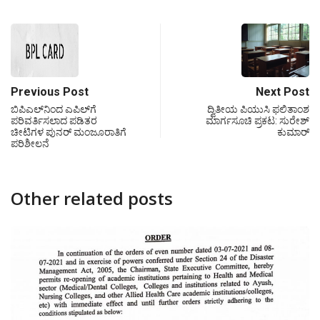
Previous Post
Next Post
ಬಿಪಿಎಲ್‍ನಿಂದ ಎಪಿಲ್‍ಗೆ
ದ್ವಿತೀಯ ಪಿಯುಸಿ ಫಲಿತಾಂಶ
ಪರಿವರ್ತಿಸಲಾದ ಪಡಿತರ
ಮಾರ್ಗಸೂಚಿ ಪ್ರಕಟ: ಸುರೇಶ್
ಚೀಟಿಗಳ ಪುನರ್ ಮಂಜೂರಾತಿಗೆ
ಕುಮಾರ್
ಪರಿಶೀಲನೆ
Other related posts