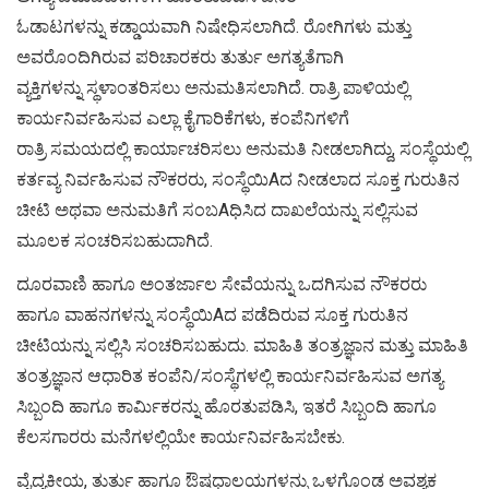
ಓಡಾಟಗಳನ್ನು ಕಡ್ಡಾಯವಾಗಿ ನಿಷೇಧಿಸಲಾಗಿದೆ. ರೋಗಿಗಳು ಮತ್ತು
ಅವರೊಂದಿಗಿರುವ ಪರಿಚಾರಕರು ತುರ್ತು ಅಗತ್ಯತೆಗಾಗಿ
ವ್ಯಕ್ತಿಗಳನ್ನು ಸ್ಥಳಾಂತರಿಸಲು ಅನುಮತಿಸಲಾಗಿದೆ. ರಾತ್ರಿ ಪಾಳಿಯಲ್ಲಿ
ಕಾರ್ಯನಿರ್ವಹಿಸುವ ಎಲ್ಲಾ ಕೈಗಾರಿಕೆಗಳು, ಕಂಪೆನಿಗಳಿಗೆ
ರಾತ್ರಿ ಸಮಯದಲ್ಲಿ ಕಾರ್ಯಾಚರಿಸಲು ಅನುಮತಿ ನೀಡಲಾಗಿದ್ದು, ಸಂಸ್ಥೆಯಲ್ಲಿ
ಕರ್ತವ್ಯ ನಿರ್ವಹಿಸುವ ನೌಕರರು, ಸಂಸ್ಥೆಯಿAದ ನೀಡಲಾದ ಸೂಕ್ತ ಗುರುತಿನ
ಚೀಟಿ ಅಥವಾ ಅನುಮತಿಗೆ ಸಂಬAಧಿಸಿದ ದಾಖಲೆಯನ್ನು ಸಲ್ಲಿಸುವ
ಮೂಲಕ ಸಂಚರಿಸಬಹುದಾಗಿದೆ.
ದೂರವಾಣಿ ಹಾಗೂ ಅಂತರ್ಜಾಲ ಸೇವೆಯನ್ನು ಒದಗಿಸುವ ನೌಕರರು
ಹಾಗೂ ವಾಹನಗಳನ್ನು ಸಂಸ್ಥೆಯಿAದ ಪಡೆದಿರುವ ಸೂಕ್ತ ಗುರುತಿನ
ಚೀಟಿಯನ್ನು ಸಲ್ಲಿಸಿ ಸಂಚರಿಸಬಹುದು. ಮಾಹಿತಿ ತಂತ್ರಜ್ಞಾನ ಮತ್ತು ಮಾಹಿತಿ
ತಂತ್ರಜ್ಞಾನ ಆಧಾರಿತ ಕಂಪೆನಿ/ಸಂಸ್ಥೆಗಳಲ್ಲಿ ಕಾರ್ಯನಿರ್ವಹಿಸುವ ಅಗತ್ಯ
ಸಿಬ್ಬಂದಿ ಹಾಗೂ ಕಾರ್ಮಿಕರನ್ನು ಹೊರತುಪಡಿಸಿ, ಇತರೆ ಸಿಬ್ಬಂದಿ ಹಾಗೂ
ಕೆಲಸಗಾರರು ಮನೆಗಳಲ್ಲಿಯೇ ಕಾರ್ಯನಿರ್ವಹಿಸಬೇಕು.
ವೈದ್ಯಕೀಯ, ತುರ್ತು ಹಾಗೂ ಔಷಧಾಲಯಗಳನ್ನು ಒಳಗೊಂಡ ಅವಶ್ಯಕ