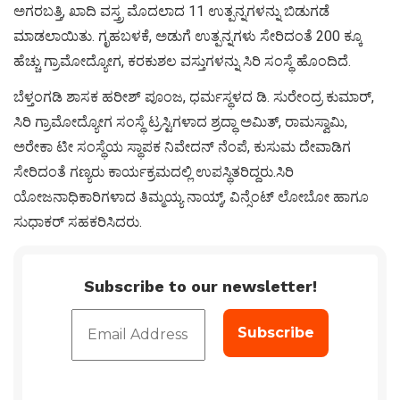
ಅಗರಬತ್ತಿ, ಖಾದಿ ವಸ್ತ್ರ ಮೊದಲಾದ 11 ಉತ್ಪನ್ನಗಳನ್ನು ಬಿಡುಗಡೆ
ಮಾಡಲಾಯಿತು. ಗೃಹಬಳಕೆ, ಅಡುಗೆ ಉತ್ಪನ್ನಗಳು ಸೇರಿದಂತೆ 200 ಕ್ಕೂ
ಹೆಚ್ಚು ಗ್ರಾಮೋದ್ಯೋಗ, ಕರಕುಶಲ ವಸ್ತುಗಳನ್ನು ಸಿರಿ ಸಂಸ್ಥೆ ಹೊಂದಿದೆ.
ಬೆಳ್ತಂಗಡಿ ಶಾಸಕ ಹರೀಶ್ ಪೂಂಜ, ಧರ್ಮಸ್ಥಳದ ಡಿ. ಸುರೇಂದ್ರ ಕುಮಾರ್,
ಸಿರಿ ಗ್ರಾಮೋದ್ಯೋಗ ಸಂಸ್ಥೆ ಟ್ರಸ್ಟಿಗಳಾದ ಶ್ರದ್ಧಾ ಅಮಿತ್, ರಾಮಸ್ವಾಮಿ,
ಅರೇಕಾ ಟೀ ಸಂಸ್ಥೆಯ ಸ್ಥಾಪಕ ನಿವೇದನ್ ನೆಂಪೆ, ಕುಸುಮ ದೇವಾಡಿಗ
ಸೇರಿದಂತೆ ಗಣ್ಯರು ಕಾರ್ಯಕ್ರಮದಲ್ಲಿ ಉಪಸ್ಥಿತರಿದ್ದರು.ಸಿರಿ
ಯೋಜನಾಧಿಕಾರಿಗಳಾದ ತಿಮ್ಮಯ್ಯ ನಾಯ್ಕ್, ವಿನ್ಸೆಂಟ್ ಲೋಬೋ ಹಾಗೂ
ಸುಧಾಕರ್ ಸಹಕರಿಸಿದರು.
Subscribe to our newsletter!