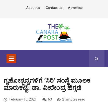
About us
Contact us
Advertise
ಗೃಹೋತ್ಪನ್ನಗಳಿಗೆ ‘ಸಿರಿ’ ಸಂಸ್ಥೆ ಮೂಲಕ
ಮಾರುಕಟ್ಟೆ: ಡಾ. ವೀರೇಂದ್ರ ಹೆಗ್ಗಡೆ
February 10, 2021
63
2 minutes read