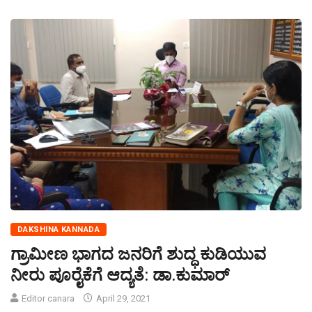
DAKSHINA KANNADA
ಗ್ರಾಮೀಣ ಭಾಗದ ಜನರಿಗೆ ಶುದ್ಧ ಕುಡಿಯುವ
ನೀರು ಪೂರೈಕೆಗೆ ಆದ್ಯತೆ: ಡಾ.ಕುಮಾರ್
Editor canara
April 29, 2021