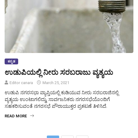
ಕನ್ನಡ
ಉಡುಪಿಯಲ್ಲಿ ನೀರು ಸರಬರಾಜು ವ್ಯತ್ಯಯ
Editor canara
March 25, 2021
ಉಡುಪಿ ನಗರಸಭಾ ವ್ಯಾಪ್ತಿಯಲ್ಲಿ ಕುಡಿಯುವ ನೀರು ಸರಬರಾಜಿನಲ್ಲಿ
ವ್ಯತ್ಯಯ ಉಂಟಾಗಲಿದ್ದು, ಸಾರ್ವಜನಿಕರು ನಗರಸಭೆಯೊಂದಿಗೆ
ಸಹಕರಿಸುವಂತೆ ನಗರಸಭೆ ಪೌರಾಯುಕ್ತರ ಪ್ರಕಟಣೆ ತಿಳಿಸಿದೆ.
READ MORE