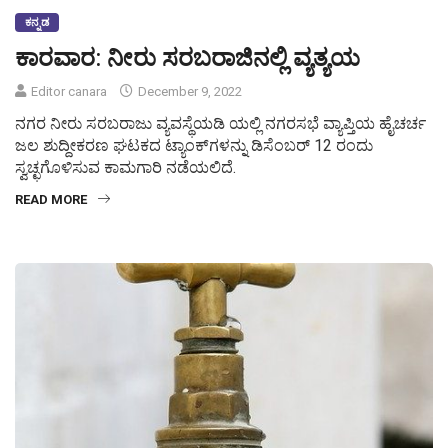
ಕನ್ನಡ
ಕಾರವಾರ: ನೀರು ಸರಬರಾಜಿನಲ್ಲಿ ವ್ಯತ್ಯಯ
Editor canara
December 9, 2022
ನಗರ ನೀರು ಸರಬರಾಜು ವ್ಯವಸ್ಥೆಯಡಿ ಯಲ್ಲಿ ನಗರಸಭೆ ವ್ಯಾಪ್ತಿಯ ಹೈಚರ್ಚ
ಜಲ ಶುದ್ದೀಕರಣ ಘಟಕದ ಟ್ಯಾಂಕ್‌ಗಳನ್ನು ಡಿಸೆಂಬರ್ 12 ರಂದು
ಸ್ವಚ್ಛಗೊಳಿಸುವ ಕಾಮಗಾರಿ ನಡೆಯಲಿದೆ.
READ MORE