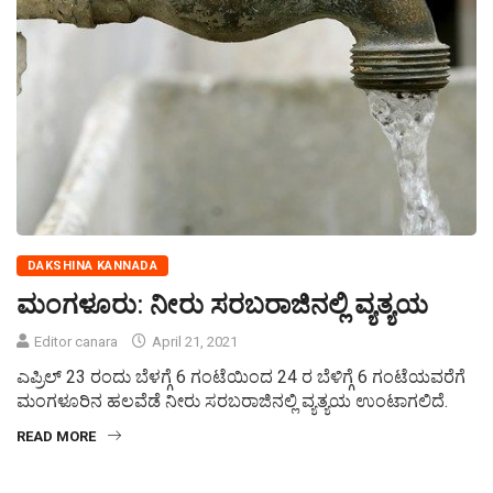
DAKSHINA KANNADA
ಮಂಗಳೂರು: ನೀರು ಸರಬರಾಜಿನಲ್ಲಿ ವ್ಯತ್ಯಯ
Editor canara
April 21, 2021
ಎಪ್ರಿಲ್ 23 ರಂದು ಬೆಳಗ್ಗೆ 6 ಗಂಟೆಯಿಂದ 24 ರ ಬೆಳಿಗ್ಗೆ 6 ಗಂಟೆಯವರೆಗೆ
ಮಂಗಳೂರಿನ ಹಲವೆಡೆ ನೀರು ಸರಬರಾಜಿನಲ್ಲಿ ವ್ಯತ್ಯಯ ಉಂಟಾಗಲಿದೆ.
READ MORE