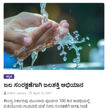
ಕನ್ನಡ
ಜಲ ಸಂರಕ್ಷಣೆಗಾಗಿ ಜಲಶಕ್ತಿ ಅಭಿಯಾನ
Editor canara
April 13, 2021
ಕೇಂದ್ರ ಸರ್ಕಾರವು ಮುಂಗಾರು ಪೂರ್ವದ 100 ದಿನ ಅವಧಿಯಲ್ಲಿ
ಪ್ರತಿಯೊಂದು ಗ್ರಾಮದಲ್ಲಿ ಮಳೆ ನೀರು ಸಂರಕ್ಷಣೆಗೆ ಅಗತ್ಯ ಸಿದ್ಧತೆ