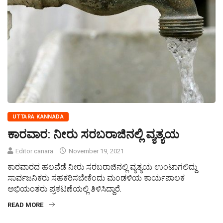
UTTARA KANNADA
ಕಾರವಾರ: ನೀರು ಸರಬರಾಜಿನಲ್ಲಿ ವ್ಯತ್ಯಯ
Editor canara
November 19, 2021
ಕಾರವಾರದ ಹಲವೆಡೆ ನೀರು ಸರಬರಾಜಿನಲ್ಲಿ ವ್ಯತ್ಯಯ ಉಂಟಾಗಲಿದ್ದು
ಸಾರ್ವಜನಿಕರು ಸಹಕರಿಸಬೇಕೆಂದು ಮಂಡಳಿಯ ಕಾರ್ಯಪಾಲಕ
ಅಭಿಯಂತರು ಪ್ರಕಟಣೆಯಲ್ಲಿ ತಿಳಿಸಿದ್ದಾರೆ.
READ MORE