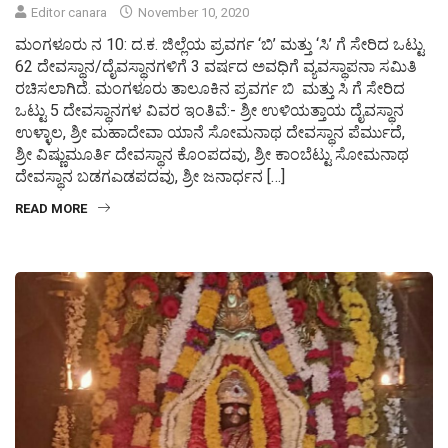
Editor canara
November 10, 2020
ಮಂಗಳೂರು ನ 10: ದ.ಕ. ಜಿಲ್ಲೆಯ ಪ್ರವರ್ಗ ‘ಬಿ’ ಮತ್ತು ‘ಸಿ’ ಗೆ ಸೇರಿದ ಒಟ್ಟು
62 ದೇವಸ್ಥಾನ/ದೈವಸ್ಥಾನಗಳಿಗೆ 3 ವರ್ಷದ ಅವಧಿಗೆ ವ್ಯವಸ್ಥಾಪನಾ ಸಮಿತಿ
ರಚಿಸಲಾಗಿದೆ. ಮಂಗಳೂರು ತಾಲೂಕಿನ ಪ್ರವರ್ಗ ಬಿ ಮತ್ತು ಸಿ ಗೆ ಸೇರಿದ
ಒಟ್ಟು 5 ದೇವಸ್ಥಾನಗಳ ವಿವರ ಇಂತಿವೆ:- ಶ್ರೀ ಉಳಿಯತ್ತಾಯ ದೈವಸ್ಥಾನ
ಉಳ್ಳಾಲ, ಶ್ರೀ ಮಹಾದೇವಾ ಯಾನೆ ಸೋಮನಾಥ ದೇವಸ್ಥಾನ ಪೆರ್ಮುದೆ,
ಶ್ರೀ ವಿಷ್ಣುಮೂರ್ತಿ ದೇವಸ್ಥಾನ ಕೊಂಪದವು, ಶ್ರೀ ಕಾಂಬೆಟ್ಟು ಸೋಮನಾಥ
ದೇವಸ್ಥಾನ ಬಡಗಎಡಪದವು, ಶ್ರೀ ಜನಾರ್ಧನ […]
READ MORE