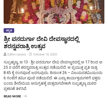
ಕನ್ನಡ
ಶ್ರೀ ವನದುರ್ಗಾ ದೇವಿ ದೇವಸ್ಥಾನದಲ್ಲಿ
ಶರನ್ನವರಾತ್ರಿ ಉತ್ಸವ
Editor canara
October 13, 2020
ಸುಬ್ರಹ್ಮಣ್ಯ, ಅ 13 : ಶ್ರೀ ವನದುರ್ಗಾ ದೇವಿ ದೇವಸ್ಥಾನದಲ್ಲಿ ಅ 17 ರಿಂದ ಅ
25 ರ ವರೆಗೆ ಶರನ್ನವರಾತ್ರಿ ಉತ್ಸವ ನಡೆಯಲಿದೆ. ಆ ಪ್ರಯುಕ್ತ ಪ್ರತಿ ರಾತ್ರಿ
8.45 ಕ್ಕೆ ರಂಗಪೂಜೆ ಜರಗುವುದು. ದಿನಾಂಕ 26 – ವಿಜಯದಶಮಿಯಂದು
6 ಗಂಟೆಗೆ ಶಮೀ ಪೂಜೆ ನಡೆಯಲಿದೆ. ಈ ಎಲ್ಲಾ ಕಾರ್ಯಕ್ರಮಗಳಿಗೆ ಭಕ್ತರು
ಬಂದು ಶೀದೇವಿಯ ಅನುಗ್ರಹಕ್ಕೆ ಪಾತ್ರರಾಗಬೇಕಾಗಿ ಸುಬ್ರಹ್ಮಣ್ಯ ಮಠದ
ಪ್ರಕಟಣೆ ತಿಳಿಸಿದೆ.
READ MORE