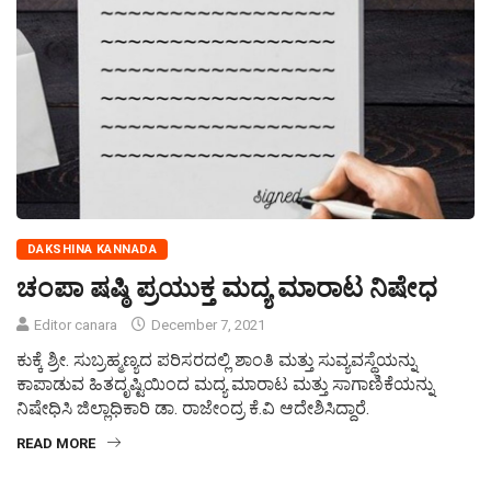
DAKSHINA KANNADA
ಚಂಪಾ ಷಷ್ಠಿ ಪ್ರಯುಕ್ತ ಮದ್ಯ ಮಾರಾಟ ನಿಷೇಧ
Editor canara
December 7, 2021
ಕುಕ್ಕೆ ಶ್ರೀ. ಸುಬ್ರಹ್ಮಣ್ಯದ ಪರಿಸರದಲ್ಲಿ ಶಾಂತಿ ಮತ್ತು ಸುವ್ಯವಸ್ಥೆಯನ್ನು
ಕಾಪಾಡುವ ಹಿತದೃಷ್ಟಿಯಿಂದ ಮದ್ಯ ಮಾರಾಟ ಮತ್ತು ಸಾಗಾಣಿಕೆಯನ್ನು
ನಿಷೇಧಿಸಿ ಜಿಲ್ಲಾಧಿಕಾರಿ ಡಾ. ರಾಜೇಂದ್ರ ಕೆ.ವಿ ಆದೇಶಿಸಿದ್ದಾರೆ.
READ MORE