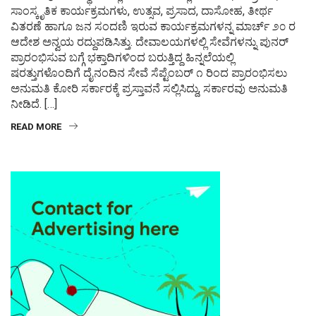
ಸಾಂಸ್ಕೃತಿಕ ಕಾರ್ಯಕ್ರಮಗಳು, ಉತ್ಸವ, ಪ್ರಸಾದ, ದಾಸೋಹ, ತೀರ್ಥ
ವಿತರಣೆ ಹಾಗೂ ಜನ ಸಂದಣಿ ಇರುವ ಕಾರ್ಯಕ್ರಮಗಳನ್ನ ಮಾರ್ಚ್ ೨೦ ರ
ಆದೇಶ ಅನ್ವಯ ರದ್ದುಪಡಿಸಿತ್ತು. ದೇವಾಲಯಗಳಲ್ಲಿ ಸೇವೆಗಳನ್ನು ಪುನರ್
ಪ್ರಾರಂಭಿಸುವ ಬಗ್ಗೆ ಭಕ್ತಾದಿಗಳಿಂದ ಬರುತ್ತಿದ್ದ ಹಿನ್ನಲೆಯಲ್ಲಿ
ಷರತ್ತುಗಳೊಂದಿಗೆ ದೈನಂದಿನ ಸೇವೆ ಸೆಪ್ಟೆಂಬರ್ ೧ ರಿಂದ ಪ್ರಾರಂಭಿಸಲು
ಅನುಮತಿ ಕೋರಿ ಸರ್ಕಾರಕ್ಕೆ ಪ್ರಸ್ತಾವನೆ ಸಲ್ಲಿಸಿದ್ದು, ಸರ್ಕಾರವು ಅನುಮತಿ
ನೀಡಿದೆ. […]
READ MORE