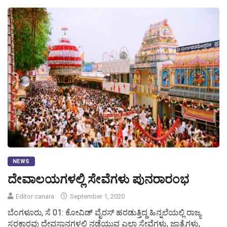
NEWS
ದೇವಾಲಯಗಳಲ್ಲಿ ಸೇವೆಗಳು ಪುನರಾರಂಭ
Editor canara
September 1, 2020
ಬೆಂಗಳೂರು, ಸೆ 01: ಕೋವಿಡ್ ವೈರಸ್ ಹರಡುತ್ತಿದ್ದ ಹಿನ್ನಲೆಯಲ್ಲಿ ರಾಜ್ಯ
ಸರಕಾರವು ದೇವಸ್ಥಾನಗಳಲ್ಲಿ ನಡೆಯುವ ಎಲ್ಲಾ ಸೇವೆಗಳು, ಜಾತ್ರೆಗಳು,