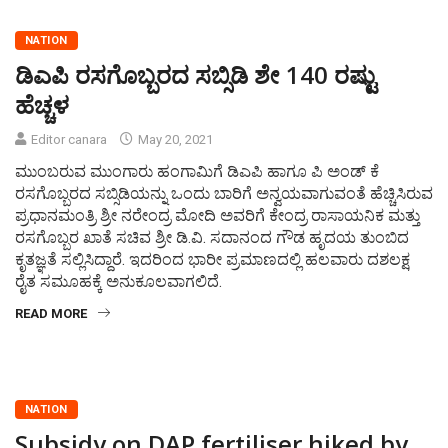
NATION
ಡಿಎಪಿ ರಸಗೊಬ್ಬರದ ಸಬ್ಸಿಡಿ ಶೇ 140 ರಷ್ಟು
ಹೆಚ್ಚಳ
Editor canara
May 20, 2021
ಮುಂಬರುವ ಮುಂಗಾರು ಹಂಗಾಮಿಗೆ ಡಿಎಪಿ ಹಾಗೂ ಪಿ ಅಂಡ್ ಕೆ
ರಸಗೊಬ್ಬರದ ಸಬ್ಸಿಡಿಯನ್ನು ಒಂದು ಬಾರಿಗೆ ಅನ್ವಯವಾಗುವಂತೆ ಹೆಚ್ಚಿಸಿರುವ
ಪ್ರಧಾನಮಂತ್ರಿ ಶ್ರೀ ನರೇಂದ್ರ ಮೋದಿ ಅವರಿಗೆ ಕೇಂದ್ರ ರಾಸಾಯನಿಕ ಮತ್ತು
ರಸಗೊಬ್ಬರ ಖಾತೆ ಸಚಿವ ಶ್ರೀ ಡಿ.ವಿ. ಸದಾನಂದ ಗೌಡ ಹೃದಯ ತುಂಬಿದ
ಕೃತಜ್ಞತೆ ಸಲ್ಲಿಸಿದ್ದಾರೆ. ಇದರಿಂದ ಭಾರೀ ಪ್ರಮಾಣದಲ್ಲಿ ಹಲವಾರು ದಶಲಕ್ಷ
ರೈತ ಸಮೂಹಕ್ಕೆ ಅನುಕೂಲವಾಗಲಿದೆ.
READ MORE
NATION
Subsidy on DAP fertiliser hiked by