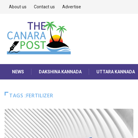
About us
Contact us
Advertise
NEWS
DAKSHINA KANNADA
UTTARA KANNADA
TAGS :FERTILIZER