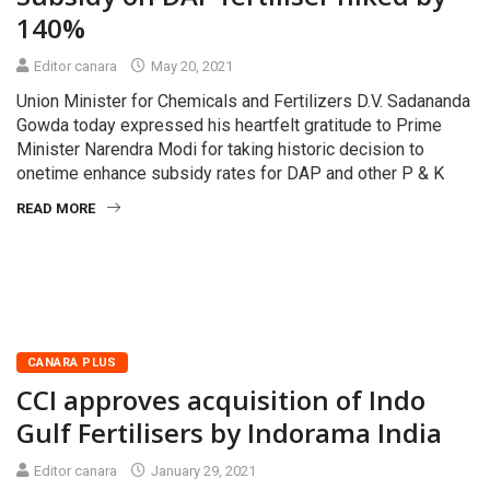
140%
Editor canara
May 20, 2021
Union Minister for Chemicals and Fertilizers D.V. Sadananda
Gowda today expressed his heartfelt gratitude to Prime
Minister Narendra Modi for taking historic decision to
onetime enhance subsidy rates for DAP and other P & K
READ MORE
CANARA PLUS
CCI approves acquisition of Indo
Gulf Fertilisers by Indorama India
Editor canara
January 29, 2021