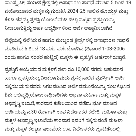
ಸಾಂಸ್ಕೃತಿಕ, ಸಂಗೀತ ಕ್ಷೇತ್ರದಲ್ಲಿ ಅಸಾಧಾರಣ ಸಾಧನೆ ಮಾಡಿದ 5 ರಿಂದ 18
ವಯೋಮಾನದ ಮಕ್ಕಳನ್ನು ಗುರುತಿಸಿ 2024-25 ಸಾಲಿನ ಹೊಯ್ಸಳ ಮತ್ತು
ಕೆಳದಿ ಚೆನ್ನಮ್ಮ ಪ್ರಶಸ್ತಿ ಯೋಜನೆಯಡಿ ಜಿಲ್ಲಾ ಮಟ್ಟದ ಪ್ರಶಸ್ತಿಯನ್ನು
ನೀಡಲಾಗುತ್ತಿದ್ದು ಅರ್ಹ ಅಭ್ಯರ್ಥಿಗಳಿಂದ ಅರ್ಜಿ ಆಹ್ವಾನಿಸಲಾಗಿದೆ.
ಜಿಲ್ಲೆಯಲ್ಲಿ ನೆಲೆಸಿರುವ ಹಾಗೂ ಮೇಲ್ಕಂಡ ಕ್ಷೇತ್ರಗಳಲ್ಲಿ ಅಸಾಧಾರಣ ಸಾಧನೆ
ಮಾಡಿರುವ 5 ರಿಂದ 18 ವರ್ಷ ವರ್ಷದೊಳಗಿನ (ದಿನಾಂಕ 1-08-2006
ರಂದು ಹಾಗೂ ನಂತರ ಹುಟ್ಟಿದ) ಮಕ್ಕಳು ಈ ಪ್ರಶಸ್ತಿಗೆ ಆರ್ಹರಾಗಿರುತ್ತಾರೆ.
ಪ್ರಶಸ್ತಿಗೆ ಆಯ್ಕೆಯಾದ ಮಕ್ಕಳಿಗೆ ತಲಾ ರೂ.10,000 ನಗದು ಬಹುಮಾನ
ಹಾಗೂ ಪ್ರಶಸ್ತಿಯನ್ನು ನೀಡಲಾಗುವುದು.ಪ್ರಸಕ್ತ ಸಾಲಿನ ಪ್ರಶಸ್ತಿಗಾಗಿ ಅರ್ಜಿ
ಸಲ್ಲಿಸಬಯಸುವವರು ನಿಗದಿಪಡಿಸಿದ ಅರ್ಜಿ ನಮೂನೆಯನ್ನು ಸಂಬAಧಿಸಿದ
ಶಿಶು ಅಭಿವೃದ್ಧಿ ಯೋಜನಾಧಿಕಾರಿಗಳು ಅಥವಾ ಮಹಿಳಾ ಮತ್ತು ಮಕ್ಕಳ
ಅಭಿವೃದ್ಧಿ ಇಲಾಖೆ, ಕಾರವಾರ ಕಚೇರಿಯಿಂದ ಪಡೆದು ಭರ್ತಿ ಮಾಡಿದ
ಅರ್ಜಿಯನ್ನು ನ.30 ರೊಳಗಾಗಿ ಉಪ ನಿರ್ದೇಶಕರ ಕಚೇರಿ, ಮಹಿಳಾ ಮತ್ತು
ಮಕ್ಕಳ ಅಭಿವೃದ್ಧಿ ಇಲಾಖೆಯ ಕಾರವಾರ ಇವರಿಗೆ ಸಲ್ಲಿಸುವಂತೆ ಮಹಿಳಾ
ಮತ್ತು ಮಕ್ಕಳ ಕಲ್ಯಾಣ ಇಲಾಖೆಯ ಉಪ ನಿರ್ದೇಶಕರು ಪ್ರಕಟಣೆಯಲ್ಲಿ