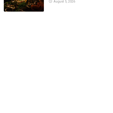
ಫೋಟೋಗ್ರಫಿ ಮತ್ತು ವಿಡಿಯೋಗ್ರಫಿ
August 5, 2026
ಐಟಿಐ ಪ್ರವೇಶಾತಿ ಕು
ತರಬೇತಿ: ಅರ್ಜಿ ಆಹ್ವಾನ
September 21, 
October 7, 2025