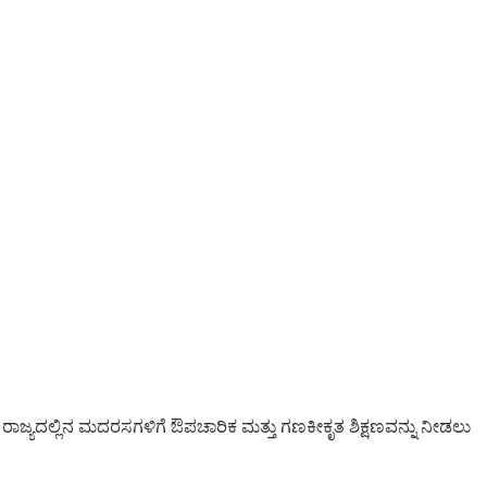
ಾಜ್ಯದಲ್ಲಿನ ಮದರಸಗಳಿಗೆ ಔಪಚಾರಿಕ ಮತ್ತು ಗಣಕೀಕೃತ ಶಿಕ್ಷಣವನ್ನು ನೀಡಲು