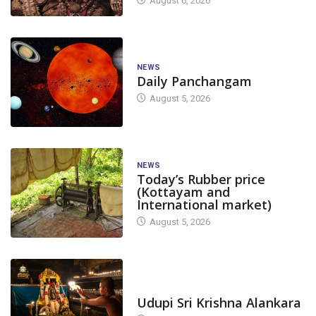
August 6, 2026
NEWS
Daily Panchangam
August 5, 2026
NEWS
Today’s Rubber price
(Kottayam and
International market)
August 5, 2026
APPLICATIONS/NOTIFICATIONS
APPLICATIONS/NO
NEWS
TODAY'S ALANKARA
NEWS
Udupi Sri Krishna Alankara