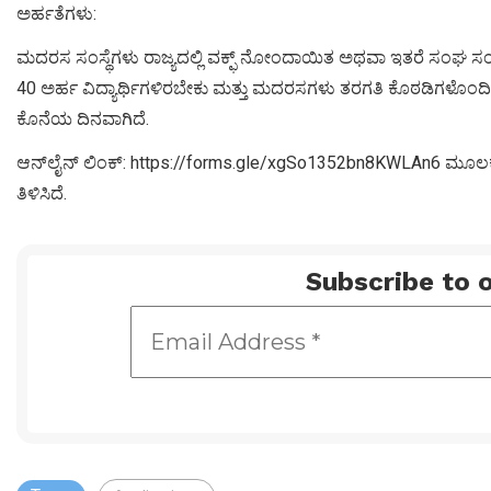
ಅರ್ಹತೆಗಳು:
ಮದರಸ ಸಂಸ್ಥೆಗಳು ರಾಜ್ಯದಲ್ಲಿ ವಕ್ಫ್ ನೋಂದಾಯಿತ ಅಥವಾ ಇತರೆ ಸಂಘ ಸಂ
40 ಅರ್ಹ ವಿದ್ಯಾರ್ಥಿಗಳಿರಬೇಕು ಮತ್ತು ಮದರಸಗಳು ತರಗತಿ ಕೊಠಡಿಗಳೊಂದಿಗ
ಕೊನೆಯ ದಿನವಾಗಿದೆ.
ಆನ್‍ಲೈನ್ ಲಿಂಕ್: https://forms.gle/xgSo1352bn8KWLAn6 ಮೂಲಕ ಅರ್
ತಿಳಿಸಿದೆ.
Subscribe to o