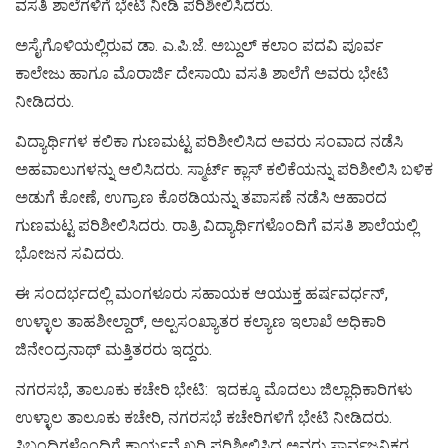
ವಸತಿ ಶಾಲೆಗಳಿಗೆ ಭೇಟಿ ನೀಡಿ ಪರಿಶೀಲಿಸಿದರು.
ಅಸೈಗೊಳಿಯಲ್ಲಿರುವ ಡಾ. ಎ.ಪಿ.ಜೆ. ಅಬ್ದುಲ್ ಕಲಾಂ ಪದವಿ ಪೂರ್ವ
ಕಾಲೇಜು ಹಾಗೂ ಮೊರಾರ್ಜಿ ದೇಸಾಯಿ ವಸತಿ ಶಾಲೆಗೆ ಅವರು ಭೇಟಿ
ನೀಡಿದರು.
ವಿದ್ಯಾರ್ಥಿಗಳ ಕಲಿಕಾ ಗುಣಮಟ್ಟ ಪರಿಶೀಲಿಸಿದ ಅವರು ಸಂವಾದ ನಡೆಸಿ
ಅಹವಾಲುಗಳನ್ನು ಆಲಿಸಿದರು. ಸ್ಮಾರ್ಟ್ ಕ್ಲಾಸ್ ಕಲಿಕೆಯನ್ನು ಪರಿಶೀಲಿಸಿ ಬಳಿಕ
ಅಡುಗೆ ಕೋಣೆ, ಉಗ್ರಾಣ ಕೊಠಡಿಯನ್ನು ತಪಾಸಣೆ ನಡೆಸಿ ಆಹಾರದ
ಗುಣಮಟ್ಟ ಪರಿಶೀಲಿಸಿದರು. ರಾತ್ರಿ ವಿದ್ಯಾರ್ಥಿಗಳೊಂದಿಗೆ ವಸತಿ ಶಾಲೆಯಲ್ಲಿ
ಭೋಜನ ಸವಿದರು.
ಈ ಸಂದರ್ಭದಲ್ಲಿ ಮಂಗಳೂರು ಸಹಾಯಕ ಆಯುಕ್ತ ಹರ್ಷವರ್ಧನ್,
ಉಳ್ಳಾಲ ತಾಹಶೀಲ್ದಾರ್, ಅಲ್ಪಸಂಖ್ಯಾತರ ಕಲ್ಯಾಣ ಇಲಾಖೆ ಅಧಿಕಾರಿ
ಜಿನೇಂದ್ರನಾಥ್ ಮತ್ತಿತರರು ಇದ್ದರು.
ನಗರಸಭೆ, ತಾಲೂಕು ಕಚೇರಿ ಭೇಟಿ: ಇದಕ್ಕೂ ಮೊದಲು ಜಿಲ್ಲಾಧಿಕಾರಿಗಳು
ಉಳ್ಳಾಲ ತಾಲೂಕು ಕಚೇರಿ, ನಗರಸಭೆ ಕಚೇರಿಗಳಿಗೆ ಭೇಟಿ ನೀಡಿದರು.
ಸಿಬ್ಬಂದಿಗಳೊಂದಿಗೆ ಕಾರ್ಯವೈಖರಿ ಪರಿಶೀಲಿಸಿದ ಅವರು ಸಾರ್ವಜನಿಕರ