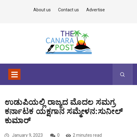
About us
Contact us
Advertise
ಉಡುಪಿಯಲ್ಲಿ ರಾಜ್ಯದ ಮೊದಲ ಸಮಗ್ರ
ಕರ್ನಾಟಕ ಯಕ್ಷಗಾನ ಸಮ್ಮೇಳನ:ಸುನೀಲ್
ಕುಮಾರ್
January 9, 2023
0
2 minutes read