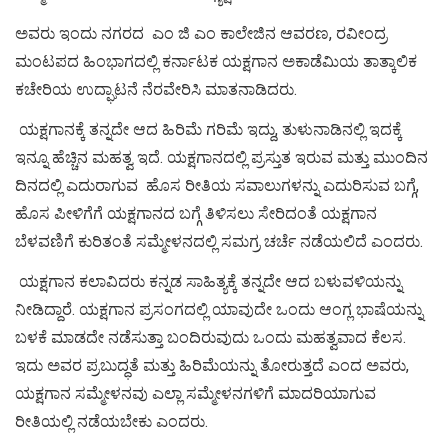
ಅವರು ಇಂದು ನಗರದ ಎಂ ಜಿ ಎಂ ಕಾಲೇಜಿನ ಆವರಣ, ರವೀಂದ್ರ
ಮಂಟಪದ ಹಿಂಭಾಗದಲ್ಲಿ ಕರ್ನಾಟಕ ಯಕ್ಷಗಾನ ಅಕಾಡೆಮಿಯ ತಾತ್ಕಾಲಿಕ
ಕಚೇರಿಯ ಉದ್ಘಾಟನೆ ನೆರವೇರಿಸಿ ಮಾತನಾಡಿದರು.
ಯಕ್ಷಗಾನಕ್ಕೆ ತನ್ನದೇ ಆದ ಹಿರಿಮೆ ಗರಿಮೆ ಇದ್ದು, ತುಳುನಾಡಿನಲ್ಲಿ ಇದಕ್ಕೆ
ಇನ್ನೂ ಹೆಚ್ಚಿನ ಮಹತ್ವ ಇದೆ. ಯಕ್ಷಗಾನದಲ್ಲಿ ಪ್ರಸ್ತುತ ಇರುವ ಮತ್ತು ಮುಂದಿನ
ದಿನದಲ್ಲಿ ಎದುರಾಗುವ ಹೊಸ ರೀತಿಯ ಸವಾಲುಗಳನ್ನು ಎದುರಿಸುವ ಬಗ್ಗೆ,
ಹೊಸ ಪೀಳಿಗೆಗೆ ಯಕ್ಷಗಾನದ ಬಗ್ಗೆ ತಿಳಿಸಲು ಸೇರಿದಂತೆ ಯಕ್ಷಗಾನ
ಬೆಳವಣಿಗೆ ಕುರಿತಂತೆ ಸಮ್ಮೇಳನದಲ್ಲಿ ಸಮಗ್ರ ಚರ್ಚೆ ನಡೆಯಲಿದೆ ಎಂದರು.
ಯಕ್ಷಗಾನ ಕಲಾವಿದರು ಕನ್ನಡ ಸಾಹಿತ್ಯಕ್ಕೆ ತನ್ನದೇ ಆದ ಬಳುವಳಿಯನ್ನು
ನೀಡಿದ್ದಾರೆ. ಯಕ್ಷಗಾನ ಪ್ರಸಂಗದಲ್ಲಿ ಯಾವುದೇ ಒಂದು ಆಂಗ್ಲ ಭಾಷೆಯನ್ನು
ಬಳಕೆ ಮಾಡದೇ ನಡೆಸುತ್ತಾ ಬಂದಿರುವುದು ಒಂದು ಮಹತ್ವವಾದ ಕೆಲಸ.
ಇದು ಅವರ ಪ್ರಬುದ್ಧತೆ ಮತ್ತು ಹಿರಿಮೆಯನ್ನು ತೋರುತ್ತದೆ ಎಂದ ಅವರು,
ಯಕ್ಷಗಾನ ಸಮ್ಮೇಳನವು ಎಲ್ಲಾ ಸಮ್ಮೇಳನಗಳಿಗೆ ಮಾದರಿಯಾಗುವ
ರೀತಿಯಲ್ಲಿ ನಡೆಯಬೇಕು ಎಂದರು.