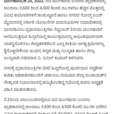
ಮಂಗಳೂರು,ಆ.25, 2022:
ನವ ಮಂಗಳೂರು ಬಂದರು ಪ್ರಾಧಿಕಾರದಲ್ಲಿ
ಅಂದಾಜು 3,600 ರಿಂದ 4,500 ಕೋಟಿ ರೂ.ಗಳಿಗೂ ಹೆಚ್ಚಿನ ಮೊತ್ತದಲ್ಲಿ
ವಿವಿಧ ಕಾಮಗಾರಿಗಳಿಗೆ ಶಂಕುಸ್ಥಾಪನೆ ಹಾಗೂ ನಗರದ ಗೋಲ್ಡ್ ಪಿಂಚ್
ಮೈದಾನದಲ್ಲಿ ಸರ್ಕಾರಿ ಯೋಜನೆಗಳ ಫಲಾನುಭವಿಗಳ ಸಮಾವೇಶದಲ್ಲಿ
ಭಾಗವಹಿಸಲು ಪ್ರಧಾನಮಂತ್ರಿಗಳು ಸೆಪ್ಟಂಬರ್ 2ರಂದು ಮಂಗಳೂರಿಗೆ
ಆಗಮಿಸುತ್ತಿರುವ ಹಿನ್ನಲೆಯಲ್ಲಿ ಕಾರ್ಯಕ್ರಮವನ್ನು ಅಭೂತಪೂರ್ವವಾಗಿ
ಯಶಸ್ವಿಗೊಳಿಸಲು ಜಿಲ್ಲಾಡಳಿತದಿಂದ ಎಲ್ಲಾ ರೀತಿಯ ಅಗತ್ಯ ಕ್ರಮಗಳನ್ನು
ಕೈಗೊಳ್ಳಬೇಕೆಂದು ಇಂಧನ, ಕನ್ನಡ ಮತ್ತು ಸಂಸ್ಕøತಿ ಹಾಗೂ ಜಿಲ್ಲಾ
ಉಸ್ತುವಾರಿ ಸಚಿವರಾದ ವಿ. ಸುನಿಲ್ ಕುಮಾರ್ ತಿಳಿಸಿದರು.
ನಗರಕ್ಕೆ ಪ್ರಧಾನಮಂತ್ರಿಗಳ ಭೇಟಿ ಹಿನ್ನಲೆಯಲ್ಲಿ ಪೂರ್ವಭಾವಿ ಸಿದ್ದತೆಗಳ
ಕುರಿತು ಅಧಿಕಾರಿಗಳೊಂದಿಗೆ ಚರ್ಚಿಸಲು ಗುರುವಾರ ಜಿಲ್ಲಾ ಪಂಚಾಯತ್‍ನ
ನೇತ್ರಾವತಿ ಸಭಾಂಗಣದಲ್ಲಿ ಹಮ್ಮಿಕೊಂಡಿದ್ದ ಸಭೆಯಲ್ಲಿ ಅವರು ಅಧ್ಯಕ್ಷತೆ
ವಹಿಸಿ ಮಾತನಾಡಿದರು.
ಸೆ.2ರಂದು ಪಣಂಬೂರಿನಲ್ಲಿರುವ ನವ ಮಂಗಳೂರು ಬಂದರು
ಪ್ರಾಧಿಕಾರದಲ್ಲಿ ಅಂದಾಜು 3,600 ರಿಂದ 4,500 ಕೋಟಿ ರೂ.ಗಳ ವರೆಗಿನ
ವಿವಿಧ ಕಾಮಗಾರಿಗಳಿಗೆ ಶಂಕುಸ್ಥಾಪನೆ ನೆರವೇರಿಸಿ, ನಗರದ ಗೋಲ್ಡ್ ಪಿಂಚ್