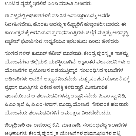
ಊಟದ ವ್ಯವಸ್ಥೆ ಇರಲಿದೆ ಎಂಬ ಮಾಹಿತಿ ನೀಡಿದರು.
ಈ ನಿಟ್ಟಿನಲ್ಲಿ ಅಧಿಕಾರಿಗಳಿಗೆ ವಹಿಸಿದ ಜವಾಬ್ದಾರಿಯನ್ನು ಅವರೇ
ನಿರ್ವಹಿಸಬೇಕು, ಹೊರತು ಅದನ್ನು ಇನ್ನೊಬ್ಬರಿಗೆ ಹಸ್ತಾಂತರಿಸಬಾರದು. ಈ
ಕಾರ್ಯಕ್ರಮಕ್ಕೆ ಆಗಮಿಸುವ ಪ್ರಧಾನಮಂತ್ರಿಗಳು ಜಿಲ್ಲೆಗೆ ಮತ್ತಷ್ಟು ಅಭಿವೃದ್ಧಿ
ಪ್ಯಾಕೇಜ್ ಘೋಷಿಸುವ ಸಾಧ್ಯತೆಯೂ ಇರಬಹುದು ಎಂದು ಹೇಳಿದರು.
ಸಂಸದ ನಳಿನ್ ಕುಮಾರ್ ಕಟೀಲ್ ಮಾತನಾಡಿ, ಕೇಂದ್ರ ಪುರಸ್ಕೃತ ಸಾಕಷ್ಟು
ಯೋಜನೆಗಳು ಜಿಲ್ಲೆಯಲ್ಲಿ ಯಶಸ್ವಿಯಾಗಿವೆ. ಲಕ್ಷಾಂತರ ಫಲಾನುಭವಿಗಳು ಆ
ಯೋಜನೆಗಳ ಪ್ರಯೋಜನ ಪಡೆಯುತ್ತಿದ್ದಾರೆ. ಸಂಬಂಧಿಸಿದ ಇಲಾಖೆಗಳ
ಅಧಿಕಾರಿಗಳು ಅವರಿಗೆ ಆಹ್ವಾನ ನೀಡಬೇಕು. ಮತ್ಸ್ಯ ಸಂಪದ ಯೋಜನೆ ಬಗ್ಗೆ
ಪ್ರಧಾನ ಮಂತ್ರಿಗಳು ವಿಶೇಷ ಆಸಕ್ತಿ ತಳಿದಿದ್ದಾರೆ. ಮೀನುಗಾರಿಕೆ
ಇಲಾಖೆಯಿಂದ ಆ ಫಲಾನುಭವಿಗಳನ್ನು ಆಹ್ವಾನಿಸಬೇಕು. ಪಿ.ಎಂ ಸ್ವಾ-ನಿಧಿ,
ಪಿ.ಎಂ.ಇ.ಜಿ.ಪಿ, ಪಿ.ಎಂ-ಕಿಸಾನ್, ಮುದ್ರಾ ಯೋಜನೆ ಸೇರಿದಂತೆ ಹಲವಾರು
ಯೋಜನೆಯ ಫಲಾನುಭವಿಗಳಿಗೆ ಆಮಂತ್ರಣ ನೀಡಬೇಕೆಂದರು.
ಜಿಲ್ಲಾಧಿಕಾರಿ ಡಾ. ರಾಜೇಂದ್ರ ಕೆ.ವಿ. ಮಾತನಾಡಿ, ಸಂಬಂಧಪಟ್ಟ ಇಲಾಖೆಗಳ
ಅಧಿಕಾರಿಗಳು ಕೇಂದ್ರ ಪುರಸ್ಕೃತ ಯೋಜನೆಗಳ ಫಲಾನುಭವಿಗಳ ಪಟ್ಟಿ