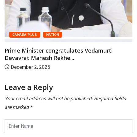
BIG ST
 PLUS
NATION
PM Modi
Parayana
inister congratulates Vedamurti
t Mahesh Rekhe...
Novemb
er 2, 2025
Leave a Reply
Your email address will not be published.
Required fields
are marked
*