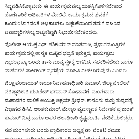
ಸಿದ್ಧಪಡಿಸಿಕೊಳ್ಳಬೇಕು. ಈ ಕಾರ್ಯಕ್ರಮವನ್ನು ಯಶಸ್ವಿಗೊಳಿಸಬೇಕಾದ
ಹೊಣೆಗಾರಿಕೆ ಅಧಿಕಾರಿಗಳ ಮೇಲಿದೆ. ಕಾರ್ಯಕ್ರಮದ ಘನತೆಗೆ
ಕುಂದುಂಟಾಗದಂತೆ ಅಧಿಕಾರಿಗಳು ಎಚ್ಚರಿಕೆಯಿಂದ ತಮಗೆ ವಹಿಸಿದ
ಜವಾಬ್ದಾರಿಗಳನ್ನು ಅಚ್ಚುಕಟ್ಟಾಗಿ ನಿಭಾಯಿಸಬೇಕೆಂದರು.
ಪೊಲೀಸ್ ಆಯುಕ್ತ ಎನ್. ಶಶಿಕುಮಾರ್ ಮಾತನಾಡಿ, ಪ್ರಧಾನಮಂತ್ರಿಗಳ
ಕಾರ್ಯಕ್ರಮದಲ್ಲಿ ಉನ್ನತ ಮಟ್ಟದ ಭದ್ರತೆ ಇರುತ್ತದೆ, ಕಾರ್ಯಕ್ರಮ
ಪ್ರಾರಂಭಕ್ಕೂ ಒಂದು ತಾಸು ಮುನ್ನ ಸ್ಥಳಕ್ಕೆ ಆಗಮಿಸಿ ಸಹಕರಿಸಬೇಕು ಹಾಗೂ
ವಾಹನಗಳ ಪಾಕಿರ್ಂಗ್ ವ್ಯವಸ್ಥೆಯ ಮಾಹಿತಿ ನೀಡಲಾಗುವುದು ಎಂದರು.
ಜಿಲ್ಲಾ ಪಂಚಾಯತ್ ಕಾರ್ಯನಿರ್ವಹಣಾಧಿಕಾರಿ ಕುಮಾರ್, ಜಿಲ್ಲಾ ಪೊಲೀಸ್
ವರಿಷ್ಠಾಧಿಕಾರಿ ಋಷಿಕೇಶ್ ಭಗವಾನ್ ಸೋನಾವಣೆ, ಮಂಗಳೂರು
ಮಹಾನಗರ ಪಾಲಿಕೆ ಆಯುಕ್ತ ಅಕ್ಷಯ್ ಶ್ರೀಧರ್, ಕಾನೂನು ಮತ್ತು ಸುವ್ಯವಸ್ಥೆ
ವಿಭಾಗದ ಡಿಸಿಪಿ ಅಂಶಕುಮಾರ್, ಮೆಸ್ಕಾಂ ವ್ಯವಸ್ಥಾಪಕ ನಿರ್ದೇಶಕ ಪ್ರಶಾಂತ್
ಕುಮಾರ್ ಮಿಶ್ರ ಹಾಗೂ ಅಪರ ಜಿಲ್ಲಾಧಿಕಾರಿ ಕೃಷ್ಣಮೂರ್ತಿ ವೇದಿಕೆಯಲ್ಲಿದ್ದರು.
ನವ ಮಂಗಳೂರು ಬಂದು ಪ್ರಾಧಿಕಾರದ ಅಧ್ಯಕ್ಷ ಡಾ. ವೆಂಕಟ ರಮಣ
ಅಕ್ಕರಾಜು, ಪ್ರಾಧಿಕಾರದ ಅಧಿಕಾರಿ ಹರಿನಾಥ್ ಸೇರಿದಂತೆ ಜಿಲ್ಲಾ ಮಟ್ಟದ