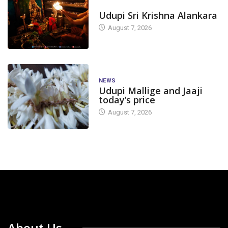
TODAY'S ALANKARA
Udupi Sri Krishna Alankara
August 7, 2026
NEWS
Udupi Mallige and Jaaji
today’s price
August 7, 2026
About Us