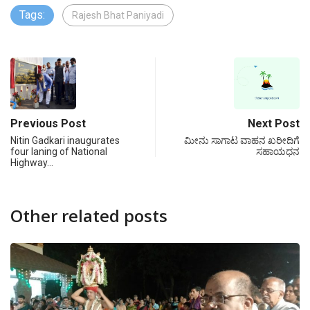
Tags:
Rajesh Bhat Paniyadi
Previous Post
Next Post
Nitin Gadkari inaugurates
ಮೀನು ಸಾಗಾಟ ವಾಹನ ಖರೀದಿಗೆ
four laning of National
ಸಹಾಯಧನ
Highway…
Other related posts