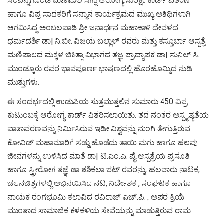
ಸಂಪನ್ನಗೊಂಡ ಮಣಿಪಾಲ ಸಿಗ್ನಾ ಆರೋಗ್ಯ ಸುರಕ್ಷಾ ಕಾರ್ಡ್ ವಿತರಣೆ
ಹಾಗೂ ವಿಪ್ರ ಸಾಧಕರಿಗೆ ಸನ್ಮಾನ ಕಾರ್ಯಕ್ರಮದ ಮುಖ್ಯ ಅತಿಥಿಗಳಾಗಿ
ಆಗಮಿಸಿದ್ದ ಅಂಬಲಪಾಡಿ ಶ್ರೀ ಜನಾರ್ಧನ ಮಹಾಕಾಳಿ ದೇವಳದ
ಧರ್ಮದರ್ಶಿ ಡಾ| ನಿ.ಬೀ. ವಿಜಯ ಬಲ್ಲಾಳ್ ರವರು ಮತ್ತು ಕಸ್ತೂರ್ಬಾ ಆಸ್ಪತ್ರೆ
ಮಣಿಪಾಲದ ಮಕ್ಕಳ ಚಿಕಿತ್ಸಾ ವಿಭಾಗದ ತಜ್ಞ ಪ್ರಾದ್ಯಾಪಕ ಡಾ| ಸುನಿಲ್ ಸಿ.
ಮುಂಡ್ಕೂರು ರವರ ಭಾವಪೂರ್ಣ ಭಾಷಣದಲ್ಲಿ ಹೊರಹೊಮ್ಮಿದ ನುಡಿ
ಮುತ್ತುಗಳು.
ಈ ಸಂದರ್ಭದಲ್ಲಿ ಉಡುಪಿಯ ಸುತ್ತಮುತ್ತಲಿನ ಸುಮಾರು 450 ವಿಪ್ರ
ಕುಟುಂಬಕ್ಕೆ ಆರೋಗ್ಯ ಕಾರ್ಡ್ ವಿತರಿಸಲಾಯಿತು. ತದ ನಂತರ ಅಸ್ಪೃಶ್ಯತೆಯ
ವಾತಾವರಣವನ್ನು ನಿರ್ಮಿಸಿರುವ ಇಡೀ ವಿಶ್ವವನ್ನು ನುಂಗಿ ತೇಗುತ್ತಿರುವ
ಕೋವಿಡ್ ಮಹಾಮಾರಿಗೆ ಸಡ್ಡು ಹೊಡೆದು ತಾಯಿ ಮಗು ಹಾಗೂ ಹಲವು
ಜೀವಗಳನ್ನು ಉಳಿಸಿದ ಮಾತೆ ಡಾ| ಟಿ.ಎಂ.ಎ. ಪೈ ಆಸ್ಪತ್ರೆಯ ಪ್ರಸೂತಿ
ಹಾಗೂ ಸ್ತ್ರೀರೋಗ ತಜ್ಞೆ ಡಾ ಶಶಿಕಲಾ ಭಟ್ ರವರನ್ನು, ಹಲವಾರು ನಾಟಕ,
ಚಲನಚಿತ್ರಗಳಲ್ಲಿ ಅಭಿನಯಿಸಿದ ನಟ, ನಿರ್ದೇಶಕ , ಸಂಘಟಕ ಹಾಗೂ
ನಾಯಕ ರಂಗಭೂಮಿ ಕಲಾವಿದ ರವಿರಾಜ್ ಎಚ್.ಪಿ. , ಅಪರ ಕ್ರಿಯೆ
ಮುಂತಾದ ಸಾಮಾಜಿಕ ಕಳಕಳಿಯ ಸೇವೆಯನ್ನು ಮಾಡುತ್ತಿರುವ ರಾಮ