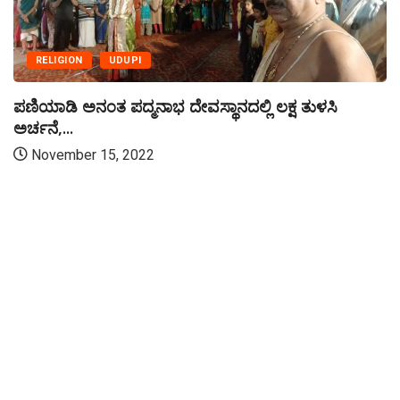
UDUPI
ಕನ್ನಡ
ಉಡುಪಿಯ ಶ್ರೀಕ್ರಷ್ಣನಿಗೆ ಕೋಟಿ ತುಳಸಿ ಅರ್ಚನೆ
December 18, 2023