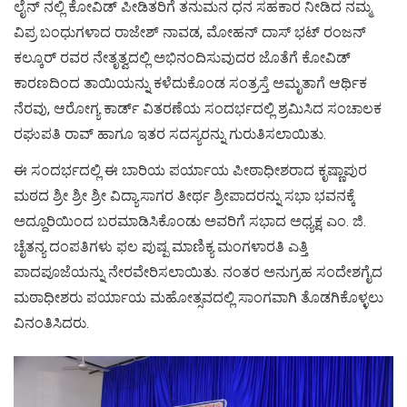
ಲೈನ್ ನಲ್ಲಿ ಕೋವಿಡ್ ಪೀಡಿತರಿಗೆ ತನುಮನ ಧನ ಸಹಕಾರ ನೀಡಿದ ನಮ್ಮ
ವಿಪ್ರ ಬಂಧುಗಳಾದ ರಾಜೇಶ್ ನಾವಡ, ಮೋಹನ್ ದಾಸ್ ಭಟ್ ರಂಜನ್
ಕಲ್ಕೂರ್ ರವರ ನೇತೃತ್ವದಲ್ಲಿ ಅಭಿನಂದಿಸುವುದರ ಜೊತೆಗೆ ಕೋವಿಡ್
ಕಾರಣದಿಂದ ತಾಯಿಯನ್ನು ಕಳೆದುಕೊಂಡ ಸಂತ್ರಸ್ತೆ ಅಮೃತಾಗೆ ಆರ್ಥಿಕ
ನೆರವು, ಆರೋಗ್ಯ ಕಾರ್ಡ್ ವಿತರಣೆಯ ಸಂದರ್ಭದಲ್ಲಿ ಶ್ರಮಿಸಿದ ಸಂಚಾಲಕ
ರಘುಪತಿ ರಾವ್ ಹಾಗೂ ಇತರ ಸದಸ್ಯರನ್ನು ಗುರುತಿಸಲಾಯಿತು.
ಈ ಸಂದರ್ಭದಲ್ಲಿ ಈ ಬಾರಿಯ ಪರ್ಯಾಯ ಪೀಠಾಧೀಶರಾದ ಕೃಷ್ಣಾಪುರ
ಮಠದ ಶ್ರೀ ಶ್ರೀ ಶ್ರೀ ವಿದ್ಯಾಸಾಗರ ತೀರ್ಥ ಶ್ರೀಪಾದರನ್ನು ಸಭಾ ಭವನಕ್ಕೆ
ಅದ್ದೂರಿಯಿಂದ ಬರಮಾಡಿಸಿಕೊಂಡು ಅವರಿಗೆ ಸಭಾದ ಅಧ್ಯಕ್ಷ ಎಂ. ಜಿ.
ಚೈತನ್ಯ ದಂಪತಿಗಳು ಫಲ ಪುಷ್ಪ ಮಾಣಿಕ್ಯ ಮಂಗಳಾರತಿ ಎತ್ತಿ
ಪಾದಪೂಜೆಯನ್ನು ನೇರವೇರಿಸಲಾಯಿತು. ನಂತರ ಅನುಗ್ರಹ ಸಂದೇಶಗೈದ
ಮಠಾಧೀಶರು ಪರ್ಯಾಯ ಮಹೋತ್ಸವದಲ್ಲಿ ಸಾಂಗವಾಗಿ ತೊಡಗಿಕೊಳ್ಳಲು
ವಿನಂತಿಸಿದರು.