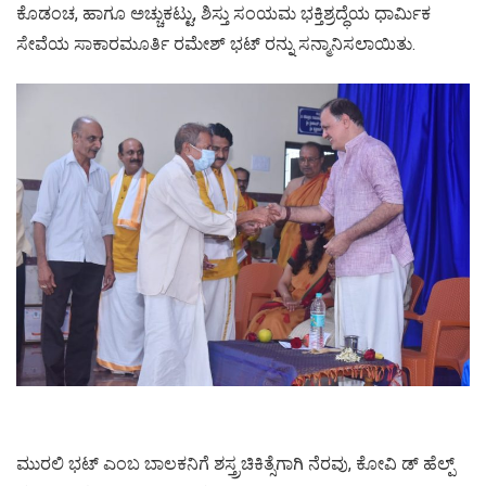
ಕೊಡಂಚ, ಹಾಗೂ ಅಚ್ಚುಕಟ್ಟು, ಶಿಸ್ತು ಸಂಯಮ ಭಕ್ತಿಶ್ರದ್ಧೆಯ ಧಾರ್ಮಿಕ
ಸೇವೆಯ ಸಾಕಾರಮೂರ್ತಿ ರಮೇಶ್ ಭಟ್ ರನ್ನು ಸನ್ಮಾನಿಸಲಾಯಿತು.
ಮುರಲಿ ಭಟ್ ಎಂಬ ಬಾಲಕನಿಗೆ ಶಸ್ತ್ರಚಿಕಿತ್ಸೆಗಾಗಿ ನೆರವು, ಕೋವಿ ಡ್ ಹೆಲ್ಪ್