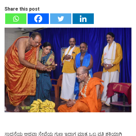
Share this post
ಸಾಧನೆಯ ಅಥವಾ ಸೇವೆಯ ಗುಣ ಇದ್ದಾಗ ಮಾತ್ರ ಒಬ್ಬ ವ್ಯಕ್ತಿ ಶಕ್ತಿಯಾಗಿ