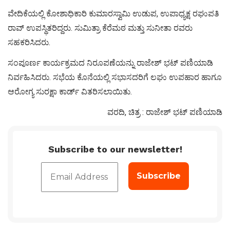
ವೇದಿಕೆಯಲ್ಲಿ ಕೋಶಾಧಿಕಾರಿ ಕುಮಾರಸ್ವಾಮಿ ಉಡುಪ, ಉಪಾಧ್ಯಕ್ಷ ರಘುಪತಿ
ರಾವ್ ಉಪಸ್ಥಿತರಿದ್ದರು. ಸುಮಿತ್ರಾ ಕೆರೆಮಠ ಮತ್ತು ಸುನೀತಾ ರವರು
ಸಹಕರಿಸಿದರು.
ಸಂಪೂರ್ಣ ಕಾರ್ಯಕ್ರಮದ ನಿರೂಪಣೆಯನ್ನು ರಾಜೇಶ್ ಭಟ್ ಪಣಿಯಾಡಿ
ನಿರ್ವಹಿಸಿದರು. ಸಭೆಯ ಕೊನೆಯಲ್ಲಿ ಸಭಾಸದರಿಗೆ ಲಘು ಉಪಹಾರ ಹಾಗೂ
ಆರೋಗ್ಯ ಸುರಕ್ಷಾ ಕಾರ್ಡ್ ವಿತರಿಸಲಾಯಿತು.
ವರದಿ, ಚಿತ್ರ : ರಾಜೇಶ್ ಭಟ್ ಪಣಿಯಾಡಿ
Subscribe to our newsletter!