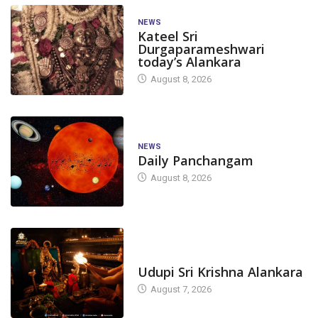
NEWS
Kateel Sri
Durgaparameshwari
today’s Alankara
August 8, 2026
NEWS
Daily Panchangam
August 8, 2026
TODAY'S ALANKARA
Udupi Sri Krishna Alankara
August 7, 2026