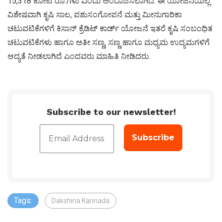
15,318 ಕೋಟಿ ರೂ.ಗಳು ಎಂದು ಅಂದಾಜಿಸಲಾಗಿದೆ. ಈ ಯೋಜನೆಯಲ್ಲಿ
ವಿಶೇಷವಾಗಿ ಕೃಷಿ ಸಾಲ, ಪಶುಸಂಗೋಪನೆ ಮತ್ತು ಮೀನುಗಾರಿಕಾ
ಚಟುವಟಿಕೆಗಳಿಗೆ ಕಿಸಾನ್ ಕ್ರೆಡಿಟ್ ಕಾರ್ಡ್ ಯೋಜನೆ ಇತರೆ ಕೃಷಿ ಸಂಬಂಧಿತ
ಚಟುವಟಿಕೆಗಳು ಹಾಗೂ ಅತೀ ಸಣ್ಣ, ಸಣ್ಣ ಹಾಗೂ ಮಧ್ಯಮ ಉದ್ಯಮಗಳಿಗೆ
ಆದ್ಯತೆ ನೀಡಲಾಗಿದೆ ಎಂದವರು ಮಾಹಿತಿ ನೀಡಿದರು.
Subscribe to our newsletter!
Tags:
Dakshina Kannada