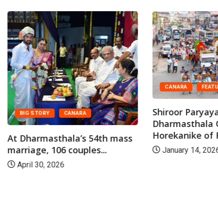
CANARA
FEAT
Shiroor Paryaya
BIG STORY
CANARA
Dharmasthala 
Horekanike of R
At Dharmasthala’s 54th mass
marriage, 106 couples...
January 14, 202
April 30, 2026