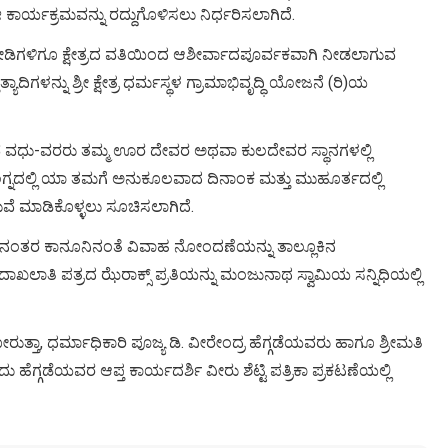
ರ್ಯಕ್ರಮವನ್ನು ರದ್ದುಗೊಳಿಸಲು ನಿರ್ಧರಿಸಲಾಗಿದೆ.
ಿಗಳಿಗೂ ಕ್ಷೇತ್ರದ ವತಿಯಿಂದ ಆಶೀರ್ವಾದಪೂರ್ವಕವಾಗಿ ನೀಡಲಾಗುವ
ಿಗಳನ್ನು ಶ್ರೀ ಕ್ಷೇತ್ರ ಧರ್ಮಸ್ಥಳ ಗ್ರಾಮಾಭಿವೃದ್ಧಿ ಯೋಜನೆ (ರಿ)ಯ
ವ ವಧು-ವರರು ತಮ್ಮ ಊರ ದೇವರ ಅಥವಾ ಕುಲದೇವರ ಸ್ಥಾನಗಳಲ್ಲಿ
ಲಗ್ನದಲ್ಲಿ ಯಾ ತಮಗೆ ಅನುಕೂಲವಾದ ದಿನಾಂಕ ಮತ್ತು ಮುಹೂರ್ತದಲ್ಲಿ
 ಮಾಡಿಕೊಳ್ಳಲು ಸೂಚಿಸಲಾಗಿದೆ.
ತರ ಕಾನೂನಿನಂತೆ ವಿವಾಹ ನೋಂದಣೆಯನ್ನು ತಾಲ್ಲೂಕಿನ
ತಿ ಪತ್ರದ ಝೆರಾಕ್ಸ್ ಪ್ರತಿಯನ್ನು ಮಂಜುನಾಥ ಸ್ವಾಮಿಯ ಸನ್ನಿಧಿಯಲ್ಲಿ
್ತಾ, ಧರ್ಮಾಧಿಕಾರಿ ಪೂಜ್ಯ ಡಿ. ವೀರೇಂದ್ರ ಹೆಗ್ಗಡೆಯವರು ಹಾಗೂ ಶ್ರೀಮತಿ
ಹೆಗ್ಗಡೆಯವರ ಆಪ್ತ ಕಾರ್ಯದರ್ಶಿ ವೀರು ಶೆಟ್ಟಿ ಪತ್ರಿಕಾ ಪ್ರಕಟಣೆಯಲ್ಲಿ