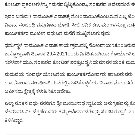
ಕೋವಿಡ್ ಪ್ರಕರಣಗಳನ್ನು ಗಮನದಲ್ಲಿಟ್ಟುಕೊಂಡು, ಸರಕಾರದ ಆದೇಶದಂತೆ ಈ ಕಾ
ಇದರ ಬದಲಾಗಿ ಸಾಮೂಹಿಕ ವಿವಾಹಕ್ಕೆ ನೋಂದಾಯಿಸಿಕೊಂಡಿರುವ ಎಲ್ಲ ಜೋಡ
ವಿವಾಹ ಸಂಬಂಧಿ ವಸ್ತುಗಳಾದ ಧೋತಿ, ಸೀರೆ, ರವಿಕೆ ಕಣ, ಮಂಗಳಸೂತ್ರ ಮತ್ತಿತ್ಯಾದ
ಕಾರ್ಯಕರ್ತರ ಮುಖೇನ ವಧುವಿನ ಮನೆಗೆ ಮುಟ್ಟಿಸಲಾಗುವುದು.
ಧರ್ಮಸ್ಥಳ ಸಾಮೂಹಿಕ ವಿವಾಹ ಕಾರ್ಯಕ್ರಮದಲ್ಲಿ ನೋಂದಾಯಿಸಿಕೊಂಡಿರು
ಶಾಸ್ತ್ರೋಕ್ತವಾಗಿ ದಿನಾಂಕ 29.4.2021ರಂದು ನಿಗದಿತವಾಗಿರುವ ಗೋಧೋಳಿ 
ಸರಳವಾಗಿಯೂ, ಸರಕಾರದ ಕೋವಿಡ್ ಶರತ್ತುಬದ್ಧ ನಿಯಮಾವಳಿಯಂತೆ ಮದುವೆ
ಮದುವೆಯ ಸಂದರ್ಭ ಯೋಜನೆಯ ಕಾರ್ಯಕರ್ತರೋರ್ವರು ಹಾಜರಿರುವರು. ನಂ
ಉಪನೋಂದಾವಣಾಧಿಕಾರಿಯವರಲ್ಲಿ ಮಾಡಿಕೊಳ್ಳಬೇಕು, ವಿವಾಹ ನೋಂದಣಿ ದಾಖಲಾ
ಅರ್ಪಿಸಲು ಕ್ಷೇತ್ರಕ್ಕೆ ಕಳುಹಿಸಿಕೊಡಬೇಕು.
ಎಲ್ಲಾ ನೂತನ ವಧು-ವರರಿಗೂ ಶ್ರೀ ಮಂಜುನಾಥ ಸ್ವಾಮಿಯ ಅನುಗ್ರಹವನ್ನು ಕೋರುತ
ಹೇಮಾವತಿ ವೀ. ಹೆಗ್ಗಡೆಯವರು ತಮ್ಮ ಆಶೀರ್ವಾದಗಳನ್ನು ಸೂಚಿಸಿರುತ್ತಾರೆ ಎಂದು 
ತಿಳಿಸಿದ್ದಾರೆ.