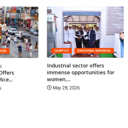
CAMPUS
DAKSHINA KANNADA
URED
Industrial sector offers
:
immense opportunities for
Offers
women,...
ice...
May 28, 2026
6