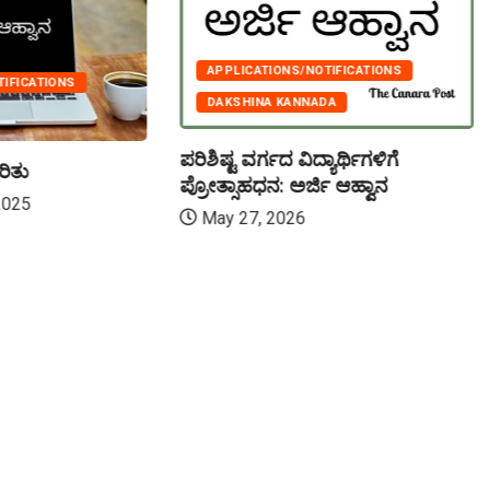
APPLICATIONS/NOTIFICATIONS
TIFICATIONS
DAKSHINA KANNADA
ಪರಿಶಿಷ್ಟ ವರ್ಗದ ವಿದ್ಯಾರ್ಥಿಗಳಿಗೆ
ರಿತು
ಪ್ರೋತ್ಸಾಹಧನ: ಅರ್ಜಿ ಆಹ್ವಾನ
2025
May 27, 2026