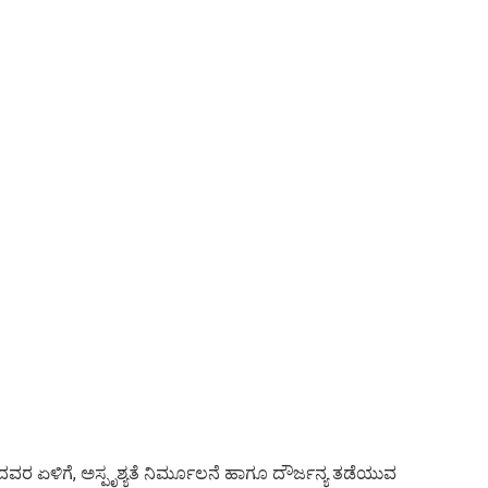
ದವರ ಏಳಿಗೆ, ಅಸ್ಪೃಶ್ಯತೆ ನಿರ್ಮೂಲನೆ ಹಾಗೂ ದೌರ್ಜನ್ಯ ತಡೆಯುವ