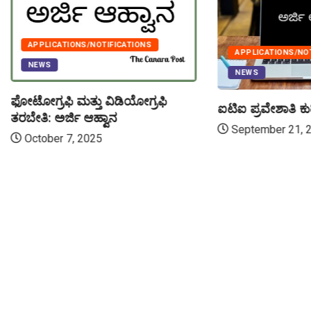
APPLICATIONS/NOTIFICATIONS
APPLICATIONS/NO
NEWS
NEWS
ಫೋಟೋಗ್ರಫಿ ಮತ್ತು ವಿಡಿಯೋಗ್ರಫಿ
ಐಟಿಐ ಪ್ರವೇಶಾತಿ ಕು
ತರಬೇತಿ: ಅರ್ಜಿ ಆಹ್ವಾನ
September 21, 
October 7, 2025