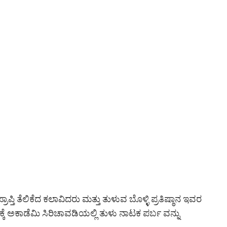
್ತಿ ತೆಲಿಕೆದ ಕಲಾವಿದರು ಮತ್ತು ತುಳುವ ಬೊಳ್ಳಿ ಪ್ರತಿಷ್ಠಾನ ಇವರ
್ಕೆ ಅಕಾಡೆಮಿ ಸಿರಿಚಾವಡಿಯಲ್ಲಿ ತುಳು ನಾಟಕ ಪರ್ಬ ವನ್ನು