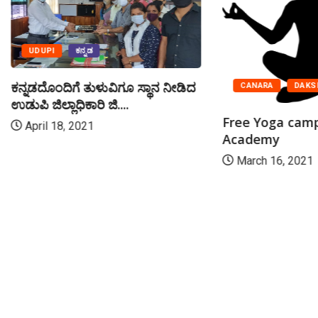
UDUPI
ಕನ್ನಡ
ಕನ್ನಡದೊಂದಿಗೆ ತುಳುವಿಗೂ ಸ್ಥಾನ ನೀಡಿದ
CANARA
DAKS
ಉಡುಪಿ ಜಿಲ್ಲಾಧಿಕಾರಿ ಜಿ....
Free Yoga camp
April 18, 2021
Academy
March 16, 2021