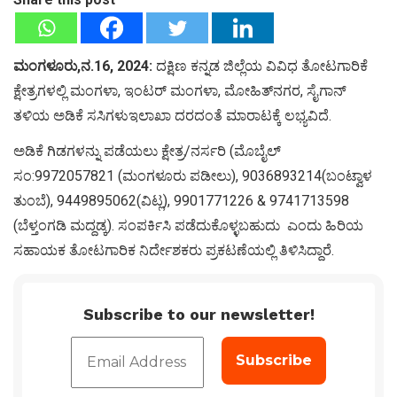
ಮಂಗಳೂರು,ನ.16, 2024:
ದಕ್ಷಿಣ ಕನ್ನಡ ಜಿಲ್ಲೆಯ ವಿವಿಧ ತೋಟಗಾರಿಕೆ
ಕ್ಷೇತ್ರಗಳಲ್ಲಿ ಮಂಗಳಾ, ಇಂಟರ್ ಮಂಗಳಾ, ಮೋಹಿತ್‍ನಗರ, ಸೈಗಾನ್
ತಳಿಯ ಅಡಿಕೆ ಸಸಿಗಳುಇಲಾಖಾ ದರದಂತೆ ಮಾರಾಟಕ್ಕೆ ಲಭ್ಯವಿದೆ.
ಅಡಿಕೆ ಗಿಡಗಳನ್ನು ಪಡೆಯಲು ಕ್ಷೇತ್ರ/ನರ್ಸರಿ (ಮೊಬೈಲ್
ಸಂ:9972057821 (ಮಂಗಳೂರು ಪಡೀಲು), 9036893214(ಬಂಟ್ವಾಳ
ತುಂಬೆ), 9449895062(ವಿಟ್ಲ), 9901771226 & 9741713598
(ಬೆಳ್ತಂಗಡಿ ಮದ್ದಡ್ಕ). ಸಂಪರ್ಕಿಸಿ ಪಡೆದುಕೊಳ್ಳಬಹುದು ಎಂದು ಹಿರಿಯ
ಸಹಾಯಕ ತೋಟಗಾರಿಕ ನಿರ್ದೇಶಕರು ಪ್ರಕಟಣೆಯಲ್ಲಿ ತಿಳಿಸಿದ್ದಾರೆ.
Subscribe to our newsletter!