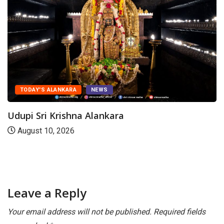
TODAY'S ALANKARA
NEWS
dupi Sri Krishna Alankara
August 10, 2026
T
I
Leave a Reply
Your email address will not be published.
Required fields