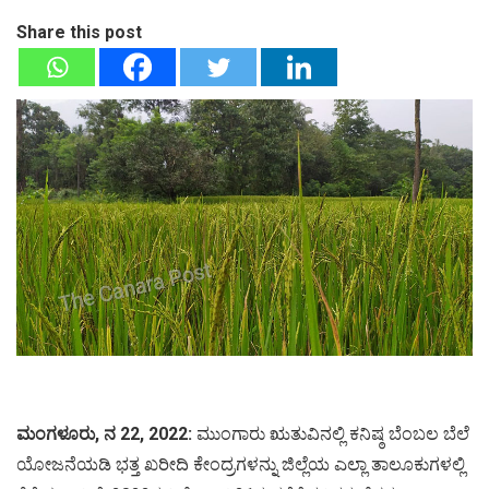
Share this post
ಮಂಗಳೂರು, ನ 22, 2022:
ಮುಂಗಾರು ಋತುವಿನಲ್ಲಿ ಕನಿಷ್ಠ ಬೆಂಬಲ ಬೆಲೆ
ಯೋಜನೆಯಡಿ ಭತ್ತ ಖರೀದಿ ಕೇಂದ್ರಗಳನ್ನು ಜಿಲ್ಲೆಯ ಎಲ್ಲಾ ತಾಲೂಕುಗಳಲ್ಲಿ