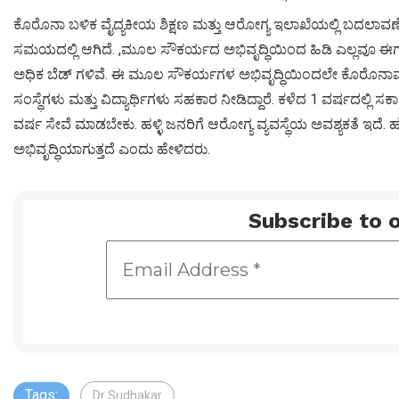
ಕೊರೊನಾ ಬಳಿಕ ವೈದ್ಯಕೀಯ ಶಿಕ್ಷಣ ಮತ್ತು ಆರೋಗ್ಯ ಇಲಾಖೆಯಲ್ಲಿ ಬದಲಾವಣ
ಸಮಯದಲ್ಲಿ ಆಗಿದೆ. ,ಮೂಲ ಸೌಕರ್ಯದ ಅಭಿವೃದ್ಧಿಯಿಂದ ಹಿಡಿ ಎಲ್ಲವೂ ಈಗ ಲಭ್ಯವಿ
ಅಧಿಕ ಬೆಡ್ ಗಳಿವೆ. ಈ ಮೂಲ ಸೌಕರ್ಯಗಳ ಅಭಿವೃದ್ಧಿಯಿಂದಲೇ ಕೊರೊನಾವನ್ನ
ಸಂಸ್ಥೆಗಳು ಮತ್ತು ವಿದ್ಯಾರ್ಥಿಗಳು ಸಹಕಾರ ನೀಡಿದ್ದಾರೆ. ಕಳೆದ 1 ವರ್ಷದಲ್ಲಿ ಸರ
ವರ್ಷ ಸೇವೆ ಮಾಡಬೇಕು. ಹಳ್ಳಿ ಜನರಿಗೆ ಆರೋಗ್ಯ ವ್ಯವಸ್ಥೆಯ ಅವಶ್ಯಕತೆ ಇದೆ. ಹಳ
ಅಭಿವೃದ್ಧಿಯಾಗುತ್ತದೆ ಎಂದು ಹೇಳಿದರು.
Subscribe to o
Tags:
Dr Sudhakar