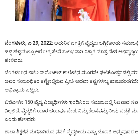
ಬೆಂಗಳೂರು, ಏ 29, 2022:
ಆಧುನಿಕ ಜಗತ್ತಿಗೆ ವೈದ್ಯರು ಒಗ್ಗಿಕೊಂಡು ಸಮಾಜಕ
ಹಳ್ಳಿ ಹಳ್ಳಿಯಲ್ಲೂ ಆರೋಗ್ಯ ಸೇವೆ ಸುಲಭವಾಗಿ ಸಿಕ್ಕಾಗ ಮಾತ್ರ ದೇಶ ಅಭಿವೃದ್ಧ
ಹೇಳಿದರು.
ಬೆಂಗಳೂರಿನ ಬಿಜಿಎಸ್ ಮೆಡಿಕಲ್ ಕಾಲೇಜಿನ ಮೂರನೇ ಘಟಿಕೋತ್ಸವದಲ್ಲಿ ಮಾತ
ಅವರ ಸಂಬಂಧಿಕರ ಕಣ್ಣಿನಲ್ಲಿರುವ ಪ್ರೀತಿ ಅಥವಾ ಕಷ್ಟಗಳನ್ನು ಕಾಣುವಂತಗಬ
ಅಭಿಪ್ರಾಯ ಪಟ್ಟರು.
ಬಿಜಿಎಸ್​​ನ 150 ವೈದ್ಯ ವಿದ್ಯಾರ್ಥಿಗಳು ಇಂದಿನಿಂದ ಸಮಾಜದಲ್ಲಿ ನಿಜವಾದ ಸವಾ
ನಿಲ್ಲಲಿದೆ. ವೈದ್ಯರಿಗೆ ಯಾರ ಭಯವೂ ಬೇಡ. ನಿಮ್ಮ ಕೆಲಸವನ್ನು ನೀವು ಬದ್ಧತೆ 
ಎಂದು ಹೇಳಿದರು
ಶಾಲಾ ಶಿಕ್ಷಕನ ಮಗನಾಗಿರುವ ನನಗೆ ವೈದ್ಯಕೀಯ ಎಷ್ಟು ದುಬಾರಿ ಅನ್ನುವುದರ ಅರಿವಿದೆ