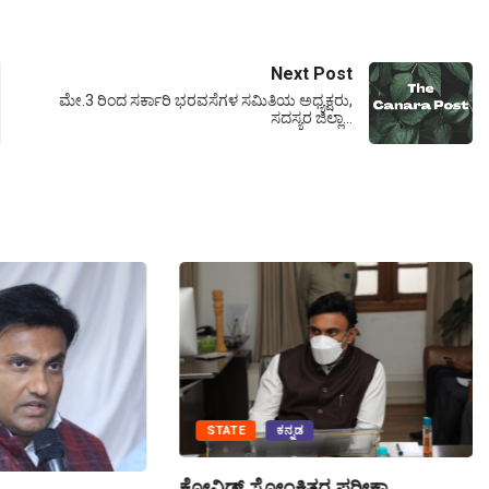
Next Post
ಮೇ.3 ರಿಂದ ಸರ್ಕಾರಿ ಭರವಸೆಗಳ ಸಮಿತಿಯ ಅಧ್ಯಕ್ಷರು,
ಸದಸ್ಯರ ಜಿಲ್ಲಾ…
STATE
ಕನ್ನಡ
ಕೋವಿಡ್‌ ಸೋಂಕಿತರ ಪರೀಕ್ಷಾ