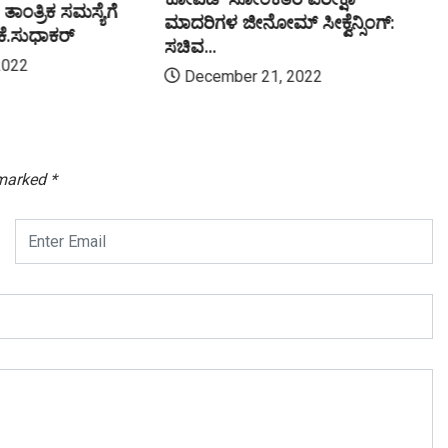
ಂತ್ರಿಕ ಸಮಸ್ಯೆಗೆ
ಮಾದರಿಗಳ ಜೀನೋಮ್‌ ಸೀಕ್ವೆನ್ಸಿಂಗ್‌:
.ಕೆ.ಸುಧಾಕರ್
ಸಚಿವ...
2022
December 21, 2022
 marked
*