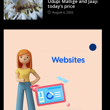
Udupi Mallige and Jaaji
today’s price
August 6, 2026