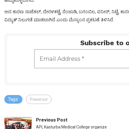
ಹಮ್ಮಿಕೊಳ್ಳಲಾಗಿದೆ.
ಆದ ಕಾರಣ ನಾಟೆಕಲ್, ದೇರಳಕಟ್ಟೆ, ರೆಂಜಾಡಿ, ಬಗಂಬಿಲ, ಪನೀರ್, ನಿಟ್ಟೆ, ಕಾ
ವಿದ್ಯುತ್ ನಿಲುಗಡೆ ಮಾಡಲಾಗಿದೆ ಎಂದು ಮೆಸ್ಕಾಂನ ಪ್ರಕಟಣೆ ತಿಳಿಸಿದೆ.
Subscribe to o
Tags:
Powercut
Previous Post
API, Kasturba Medical College organize