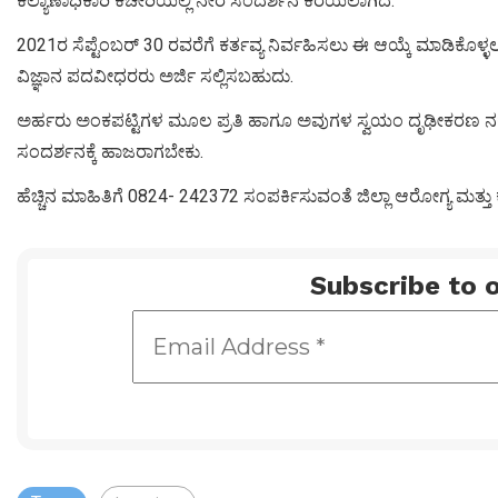
ಕಲ್ಯಾಣಾಧಿಕಾರಿ ಕಚೇರಿಯಲ್ಲಿ ನೇರ ಸಂದರ್ಶನ ಕರೆಯಲಾಗಿದೆ.
2021ರ ಸೆಪ್ಟೆಂಬರ್ 30 ರವರೆಗೆ ಕರ್ತವ್ಯ ನಿರ್ವಹಿಸಲು ಈ ಆಯ್ಕೆ ಮಾಡಿಕೊಳ್ಳಲ
ವಿಜ್ಞಾನ ಪದವೀಧರರು ಅರ್ಜಿ ಸಲ್ಲಿಸಬಹುದು.
ಅರ್ಹರು ಅಂಕಪಟ್ಟಿಗಳ ಮೂಲ ಪ್ರತಿ ಹಾಗೂ ಅವುಗಳ ಸ್ವಯಂ ದೃಢೀಕರಣ ನಕಲು
ಸಂದರ್ಶನಕ್ಕೆ ಹಾಜರಾಗಬೇಕು.
ಹೆಚ್ಚಿನ ಮಾಹಿತಿಗೆ 0824- 242372 ಸಂಪರ್ಕಿಸುವಂತೆ ಜಿಲ್ಲಾ ಆರೋಗ್ಯ ಮತ್ತು ಕು
Subscribe to o