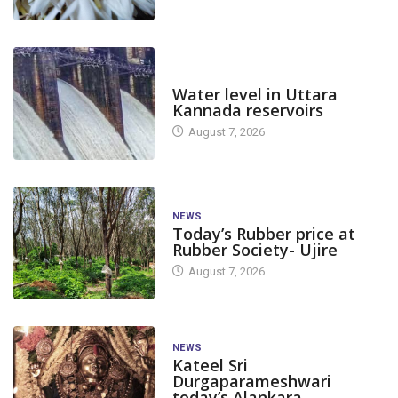
DAM LEVEL
Water level in Uttara
Kannada reservoirs
August 7, 2026
NEWS
Today’s Rubber price at
APPLICATIONS/NOTIFICATIONS
Rubber Society- Ujire
DAKSHINA KANNADA
August 7, 2026
ಗ್ರಾಜ್ಯುವೇಟ್ ಇಂಜಿನಿಯರಿಂಗ್ ಟ್ರೈನಿ
ಹುದ್ದೆ: ನೇರ ಸಂದರ್ಶನ
NEWS
August 13, 2024
Kateel Sri
Durgaparameshwari
today’s Alankara