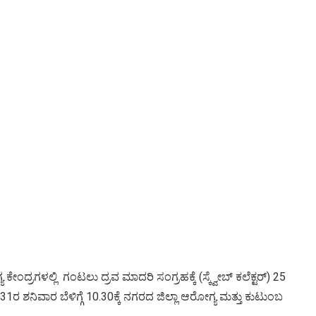
ಂದ್ರಗಳಲ್ಲಿ ಗಂಟಲು ದ್ರವ ಮಾದರಿ ಸಂಗ್ರಹಕ್ಕೆ (ಸ್ಕ್ವೇಬ್ ಕಲೆಕ್ಟರ್) 25
ೈ 31ರ ಶನಿವಾರ ಬೆಳಿಗ್ಗೆ 10.30ಕ್ಕೆ ನಗರದ ಜಿಲ್ಲಾ ಆರೋಗ್ಯ ಮತ್ತು ಕುಟುಂಬ