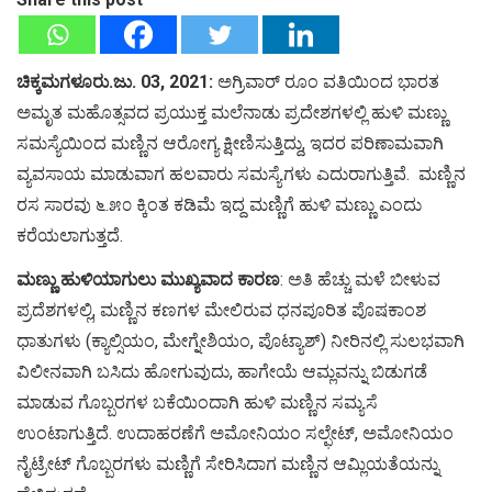
ಚಿಕ್ಕಮಗಳೂರು.ಜು. 03, 2021:
ಅಗ್ರಿವಾರ್ ರೂಂ ವತಿಯಿಂದ ಭಾರತ
ಅಮೃತ ಮಹೊತ್ಸವದ ಪ್ರಯುಕ್ತ ಮಲೆನಾಡು ಪ್ರದೇಶಗಳಲ್ಲಿ ಹುಳಿ ಮಣ್ಣು
ಸಮಸ್ಯೆಯಿಂದ ಮಣ್ಣಿನ ಆರೋಗ್ಯ ಕ್ಷೀಣಿಸುತ್ತಿದ್ದು, ಇದರ ಪರಿಣಾಮವಾಗಿ
ವ್ಯವಸಾಯ ಮಾಡುವಾಗ ಹಲವಾರು ಸಮಸ್ಯೆಗಳು ಎದುರಾಗುತ್ತಿವೆ. ಮಣ್ಣಿನ
ರಸ ಸಾರವು ೬.೫೦ ಕ್ಕಿಂತ ಕಡಿಮೆ ಇದ್ದ ಮಣ್ಣಿಗೆ ಹುಳಿ ಮಣ್ಣು ಎಂದು
ಕರೆಯಲಾಗುತ್ತದೆ.
ಮಣ್ಣು ಹುಳಿಯಾಗುಲು ಮುಖ್ಯವಾದ ಕಾರಣ
: ಅತಿ ಹೆಚ್ಚು ಮಳೆ ಬೀಳುವ
ಪ್ರದೆಶಗಳಲ್ಲಿ, ಮಣ್ಣಿನ ಕಣಗಳ ಮೇಲಿರುವ ಧನಪೂರಿತ ಪೊಷಕಾಂಶ
ಧಾತುಗಳು (ಕ್ಯಾಲ್ಸಿಯಂ, ಮೇಗ್ನೇಶಿಯಂ, ಪೊಟ್ಯಾಶ್) ನೀರಿನಲ್ಲಿ ಸುಲಭವಾಗಿ
ವಿಲೀನವಾಗಿ ಬಸಿದು ಹೋಗುವುದು, ಹಾಗೇಯೆ ಆಮ್ಲವನ್ನು ಬಿಡುಗಡೆ
ಮಾಡುವ ಗೊಬ್ಬರಗಳ ಬಕೆಯಿಂದಾಗಿ ಹುಳಿ ಮಣ್ಣಿನ ಸಮ್ಯಸೆ
ಉಂಟಾಗುತ್ತಿದೆ. ಉದಾಹರಣೆಗೆ ಅಮೋನಿಯಂ ಸಲ್ಫೇಟ್, ಅಮೋನಿಯಂ
ನೈಟ್ರೇಟ್ ಗೊಬ್ಬರಗಳು ಮಣ್ಣಿಗೆ ಸೇರಿಸಿದಾಗ ಮಣ್ಣಿನ ಆಮ್ಲಿಯತೆಯನ್ನು