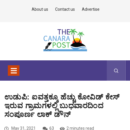
About us
Contact us
Advertise
ಉಡುಪಿ: ಐವತ್ತಕ್ಕೂ ಹೆಚ್ಚು ಕೋವಿಡ್ ಕೇಸ್
ಇರುವ ಗ್ರಾಮಗಳಲ್ಲಿ ಬುಧವಾರದಿಂದ
ಸಂಪೂರ್ಣ ಲಾಕ್ ಡೌನ್
May 31, 2021
63
2 minutes read