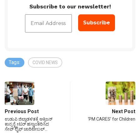
Subscribe to our newsletter!
Tags:
COVID NEWS
Previous Post
Next Post
ಉಡುಪಿ ಜಿಲ್ಲಾಡಳಿತಕ್ಕೆ ಆಕ್ಸಿಜನ್
‘PM CARES’ for Children
ಕಾನ್ಸನ್ಟ್ರೇಟರ್ ಹಸ್ತಾಂತರಿಸಿದ
ಸೇವ್ ಲೈಫ್ ಚಾರಿಟೇಬಲ್…