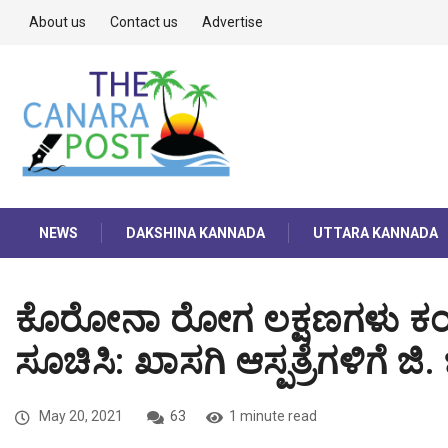
About us
Contact us
Advertise
NEWS
DAKSHINA KANNADA
UTTARA KANNADA
ಕೊರೋನಾ ರೋಗ ಲಕ್ಷಣಗಳು ಕಂಡು
ಸೂಚಿಸಿ: ಖಾಸಗಿ ಆಸ್ಪತ್ರೆಗಳಿಗೆ 
May 20, 2021
63
1 minute read