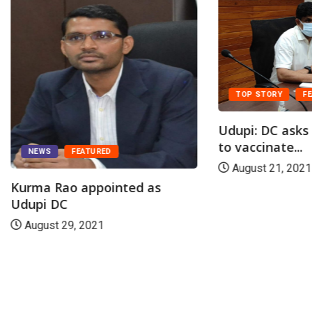
TOP STORY
FE
Udupi: DC asks h
to vaccinate...
NEWS
FEATURED
August 21, 2021
Kurma Rao appointed as
Udupi DC
August 29, 2021