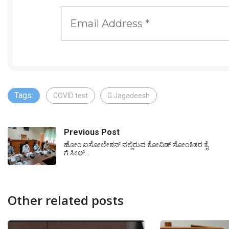
Tags:
COVID test
G Jagadeesh
Previous Post
ಹೋಂ ಐಸೋಲೇಶನ್ ನಲ್ಲಿರುವ ಕೋವಿಡ್ ಸೋಂಕಿತರ ಕೈ
ಗೆ ಸೀಲ್…
Other related posts