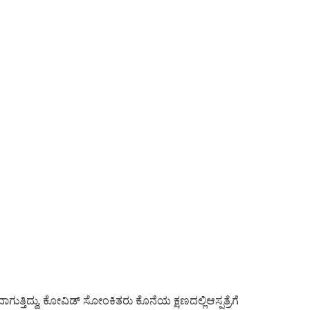
ುತ್ತಿದ್ದು, ಕೋವಿಡ್ ಸೋಂಕಿತರು ಕೊನೆಯ ಕ್ಷಣದಲ್ಲಿಆಸ್ಪತ್ರೆಗೆ