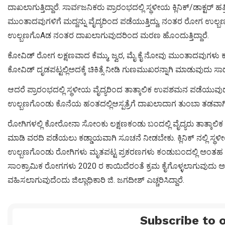
ದಾಖಲಾಗುತ್ತಿದ್ದಾರೆ. ಸಾರ್ವಜನಿಕರು ಪ್ರಾರಂಭದಲ್ಲಿ ಸ್ಥಳೀಯ ಕ್ಲಿನಿಕ್/ಡಾಕ್ಟರ
ಮುಂತಾದವುಗಳಿಗೆ ಮದ್ದನ್ನು ವೈದ್ಯರಿಂದ ಪಡೆಯುತ್ತಿದ್ದು, ನಂತರ ರೋಗ ಉಲ್ಬಣಗ
ಉಲ್ಬಣಗೊAಡ ನಂತರ ದಾಖಲಾಗುವುದರಿಂದ ಮರಣ ಹೊಂದುತ್ತಿದ್ದಾರೆ.
ಕೋವಿಡ್‌ ರೋಗ ಲಕ್ಷಣವಾದ ಕೆಮ್ಮು, ಜ್ವರ, ಮೈ ಕೈ ನೋವು ಮುಂತಾದವುಗಳು ಕಂಡ
ಕೋವಿಡ್‌ ದೃಡಪಟ್ಟಲ್ಲಿಅದಕ್ಕೆ ಚಿಕಿತ್ಸೆ ನೀಡಿ ಗುಣಮುಖರನ್ನಾಗಿ ಮಾಡುವುದು ಸಾಧ್
ಆದರೆ ಪ್ರಾರಂಭದಲ್ಲಿ ಸ್ಥಳೀಯ ವೈದ್ಯರಿಂದ ತಾತ್ಕಾಲಿಕ ಉಪಶಮನ ಪಡೆಯುವುದರ
ಉಲ್ಬಣಗೊಂಡು ಕೊನೆಯ ಹಂತದಲ್ಲಿಆಸ್ಪತ್ರೆಗೆ ದಾಖಲಾದಾಗ ತುಂಬಾ ತಡವಾಗಿರು
ರೋಗಿಗಳಲ್ಲಿ ಕೋರೋನಾ ಸೋಂಕು ಲಕ್ಷಣಕಂಡು ಬಂದಲ್ಲಿ ವೈದ್ಯರು ತಾತ್ಕಾಲಿಕ 
ಮಾಡಿ ವರದಿ ಪಡೆಯಲು ಕಡ್ಡಾಯವಾಗಿ ಸೂಚನೆ ನೀಡಬೇಕು. ಕ್ಲಿನಿಕ್ ನಲ್ಲಿ ಸ
ಉಲ್ಬಣಗೊಂಡು ರೋಗಿಗಳು ಮೃತಪಟ್ಟ ಪ್ರಕರಣಗಳು ಕಂಡುಬಂದಲ್ಲಿ ಅಂತಹ ವೈದ್
ಸಾಂಕ್ರಾಮಿಕ ರೋಗಗಳು 2020 ರ ಕಾಯಿದೆರಂತೆ ಕ್ರಮ ಕೈಗೊಳ್ಳಲಾಗುವುದು ಅಲ್
ವಹಿಸಲಾಗುವುದೆಂದು ಜಿಲ್ಲಾಧಿಕಾರಿ ಜಿ. ಜಗದೀಶ್ ಎಚ್ಚರಿಸಿದ್ದಾರೆ.
Subscribe to o