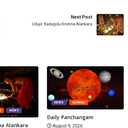
Next Post
Udupi: Kadagolu Krishna Alankara
NEWS
CANARA
A
NEWS
Daily Panchangam
hna Alankara
August 9, 2026