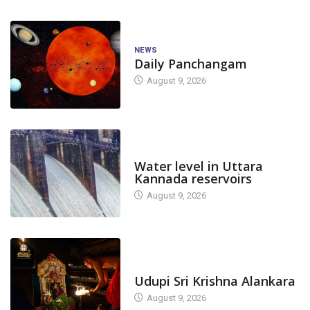
NEWS
Daily Panchangam
August 9, 2026
DAM LEVEL
Water level in Uttara
Kannada reservoirs
August 9, 2026
TODAY'S ALANKARA
Udupi Sri Krishna Alankara
August 9, 2026