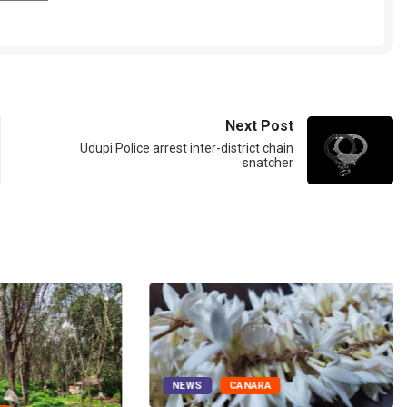
Next Post
Udupi Police arrest inter-district chain
snatcher
NEWS
CANARA