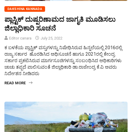
DAKSHINA KANNADA
ಪ್ಲಾಸ್ಟಿಕ್ ದುಷ್ಪರಿಣಾಮದ ಜಾಗೃತಿ ಮೂಡಿಸಲು
ಜಿಲ್ಲಾಧಿಕಾರಿ ಸೂಚನೆ
Editor canara
July 25, 2022
ಕ ಬಳಕೆಯ ಪ್ಲಾಸ್ಟಿಕ್ ವಸ್ತುಗಳನ್ನು ನಿಷೇಧಿಸಿರುವ ಹಿನ್ನಲೆಯಲ್ಲಿ 2016ರಲ್ಲಿ
ರಾಜ್ಯ ಸರ್ಕಾರ ಹೊರಡಿಸಿದ ಅಧಿಸೂಚನೆ ಹಾಗೂ 2021ರಲ್ಲಿ ಕೇಂದ್ರ
ಸರ್ಕಾರ ಪ್ರಕಟಿಸಿರುವ ಮಾರ್ಗಸೂಚಿಗಳನ್ನು ಸಂಬಂಧಿಸಿದ ಅಧಿಕಾರಿಗಳು
ಚಾಚು ತಪ್ಪದೆ ಪಾಲಿಸುವಂತೆ ಜಿಲ್ಲಾಧಿಕಾರಿ ಡಾ.ರಾಜೇಂದ್ರ ಕೆ.ವಿ ಅವರು
ನಿರ್ದೇಶನ ನೀಡಿದರು
READ MORE