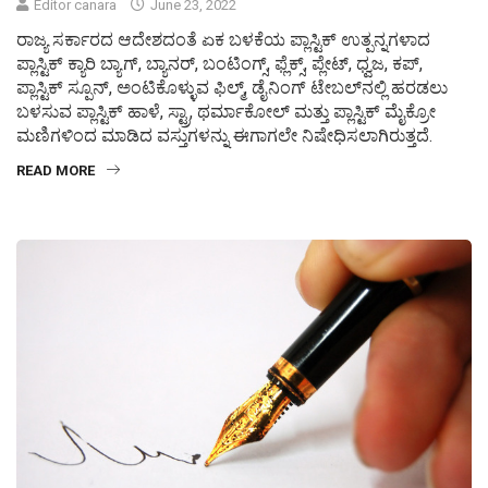
Editor canara
June 23, 2022
ರಾಜ್ಯ ಸರ್ಕಾರದ ಆದೇಶದಂತೆ ಏಕ ಬಳಕೆಯ ಪ್ಲಾಸ್ಟಿಕ್ ಉತ್ಪನ್ನಗಳಾದ
ಪ್ಲಾಸ್ಟಿಕ್ ಕ್ಯಾರಿ ಬ್ಯಾಗ್, ಬ್ಯಾನರ್, ಬಂಟಿಂಗ್ಸ್, ಫ್ಲೆಕ್ಸ್, ಪ್ಲೇಟ್, ಧ್ವಜ, ಕಪ್,
ಪ್ಲಾಸ್ಟಿಕ್ ಸ್ಪೂನ್, ಅಂಟಿಕೊಳ್ಳುವ ಫಿಲ್ಮ್, ಡೈನಿಂಗ್ ಟೇಬಲ್‌ನಲ್ಲಿ ಹರಡಲು
ಬಳಸುವ ಪ್ಲಾಸ್ಟಿಕ್ ಹಾಳೆ, ಸ್ಟ್ರಾ, ಥರ್ಮಾಕೋಲ್ ಮತ್ತು ಪ್ಲಾಸ್ಟಿಕ್ ಮೈಕ್ರೋ
ಮಣಿಗಳಿಂದ ಮಾಡಿದ ವಸ್ತುಗಳನ್ನು ಈಗಾಗಲೇ ನಿಷೇಧಿಸಲಾಗಿರುತ್ತದೆ.
READ MORE