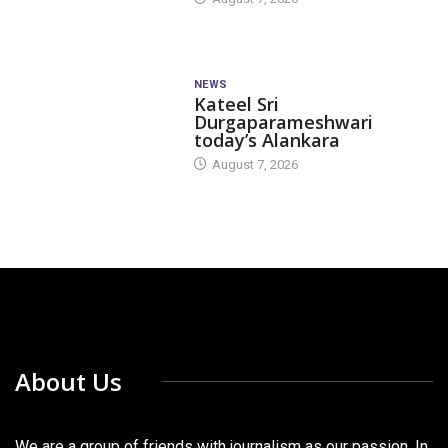
NEWS
Kateel Sri
Durgaparameshwari
today’s Alankara
August 7, 2026
About Us
We are a group of friends with journalism as our passion. In