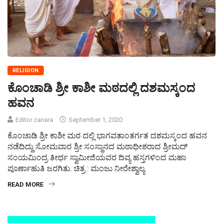
RELIGION
ಕೊಂಚಾಡಿ ಶ್ರೀ ಕಾಶೀ ಮಠದಲ್ಲಿ ದಶಮಸ್ಕಂದ
ಹವನ
Editor canara
September 1, 2020
ಕೊಂಚಾಡಿ ಶ್ರೀ ಕಾಶೀ ಮಠ ದಲ್ಲಿ ಭಾಗವತಾಂತರ್ಗತ ದಶಮಸ್ಕಂದ ಹವನ
ನಡೆದಿದ್ದು ಸೋಮವಾರ ಶ್ರೀ ಸಂಸ್ಥಾನದ ಮಠಾಧೀಶರಾದ ಶ್ರೀಮದ್
ಸಂಯಮಿಂದ್ರ ತೀರ್ಥ ಸ್ವಾಮೀಜಿಯವರ ದಿವ್ಯ ಹಸ್ತಗಳಿಂದ ಮಹಾ
ಪೂರ್ಣಾಹುತಿ ಜರಗಿತು. ಚಿತ್ರ : ಮಂಜು ನೀರೇಶ್ವಾಲ್ಯ
READ MORE