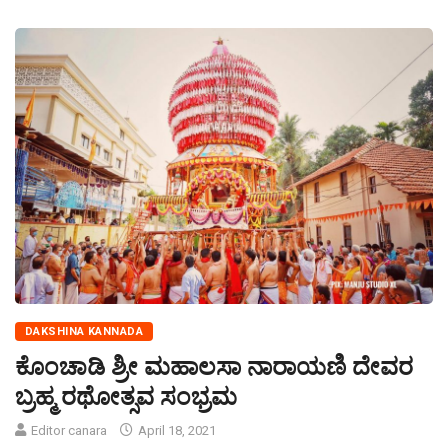
DAKSHINA KANNADA
ಕೊಂಚಾಡಿ ಶ್ರೀ ಮಹಾಲಸಾ ನಾರಾಯಣಿ ದೇವರ
ಬ್ರಹ್ಮ ರಥೋತ್ಸವ ಸಂಭ್ರಮ
Editor canara
April 18, 2021