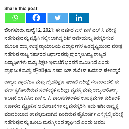
Share this post
ಬೆಂಗಳೂರು, ಜುಲೈ 12, 2021:
ಈ ವರ್ಷದ ಎಸ್ ಎಸ್ ಎಲ್ ಸಿ ಪರೀಕ್ಷೆ
ನಡೆಸುವುದನ್ನು ಪ್ರಶ್ನಿಸಿ ಸಲ್ಲಿಸಲಾಗಿದ್ದ ರಿಟ್ ಅರ್ಜಿಯನ್ನು ತಿರಸ್ಕರಿಸುವ
ಮೂಲಕ ರಾಜ್ಯ ಉಚ್ಚ ನ್ಯಾಯಾಲಯ ವಿದ್ಯಾರ್ಥಿಗಳ ಹಿತದೃಷ್ಟಿಯಿಂದ ಪರೀಕ್ಷೆ
ನಡೆಸುವ ರಾಜ್ಯ ಸರ್ಕಾರದ ನಿರ್ಧಾರವನ್ನು ಪುರಸ್ಕರಿಸಿದ್ದು, ರಾಜ್ಯದ
ವಿದ್ಯಾರ್ಥಿಗಳು ಮತ್ತು ಶಿಕ್ಷಣ ಇಲಾಖೆಗೆ ಭರವಸೆ ಮೂಡಿಸಿದೆ ಎಂದು
ಪ್ರಾಥಮಿಕ ಮತ್ತು ಪ್ರೌಢಶಿಕ್ಷಣ ಸಚಿವ ಎಸ್. ಸುರೇಶ್ ಕುಮಾರ್ ಹೇಳಿದ್ದಾರೆ.
ರಾಜ್ಯದ ಪ್ರಾಥಮಿಕ ಮತ್ತು ಪ್ರೌಢಶಿಕ್ಷಣ ಇಲಾಖೆ ಪರೀಕ್ಷೆ ಸಂಬಂಧದಲ್ಲಿ ಈ
ವರ್ಷ ಕೈಗೊಂಡಿರುವ ಸರಳೀಕೃತ ಪರೀಕ್ಷಾ ವ್ಯವಸ್ಥೆ ಮತ್ತು ರಾಜ್ಯ ಆರೋಗ್ಯ
ಇಲಾಖೆ ರೂಪಿಸಿದ ಎಸ್ ಒ ಪಿ ಪಾಲನೆಗಳಂತಹ ಉಪಕ್ರಮಗಳ ಕುರಿತಂತೆ
ಸರ್ಕಾರದ ವೈಜ್ಞಾನಿಕ ಆಲೋಚನೆಗಳನ್ನು ಪುರಸ್ಕರಿಸಿ, ಇದು ಇಡೀ ರಾಷ್ಟ್ರಕ್ಕೆ
ಮಾದರಿಯಾದ ಉಪಕ್ರಮವಾಗಿದೆ ಎಂದಿರುವ ಹೈಕೋರ್ಟ್ ಎಸ್ಸೆಸ್ಸೆಲ್ಸಿ ಪರೀಕ್ಷೆ
ನಡೆಸುವುದನ್ನು ತುಂಬು ಮನಸ್ಸಿನಿಂದ ಶ್ಲಾಘಿಸಿದೆ ಎಂದು ಅವರು