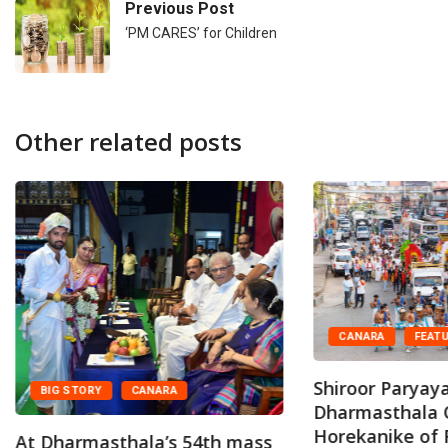
Previous Post
‘PM CARES’ for Children
Other related posts
CANARA
FEAT
Shiroor Paryaya
BIG STORY
CANARA
Dharmasthala 
Horekanike of R
At Dharmasthala’s 54th mass