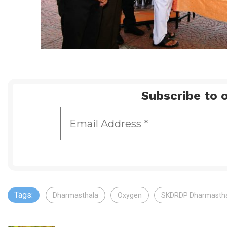
Subscribe to o
Tags:
Dharmasthala
Oxygen
SKDRDP Dharmasth