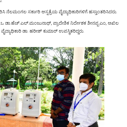
ು.
ಿಸಿ ನೆಲಮಂಗಲ ಸರ್ಕಾರಿ ಆಸ್ಪತ್ರೆಯ ವೈದ್ಯಾಧಿಕಾರಿಗಳಿಗೆ ಹಸ್ತಾಂತರಿಸಿದರು.
ಿ.ಇ.ಒ ಡಾ.ಹೆಚ್.ಎಲ್.ಮಂಜುನಾಥ್, ಪ್ರಾದೇಶಿಕ ನಿರ್ದೇಶಕ ಶೀನಪ್ಪ.ಎಂ, ಅಖಿಲ
ದ್ಯಾಧಿಕಾರಿ ಡಾ. ಹರೀಶ್ ಕುಮಾರ್ ಉಪಸ್ಥಿತರಿದ್ದರು.