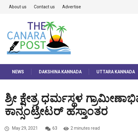
About us
Contact us
Advertise
NEWS
DAKSHINA KANNADA
UTTARA KANNADA
ಶ್ರೀ ಕ್ಷೇತ್ರ ಧರ್ಮಸ್ಥಳ ಗ್ರಾಮೀ
ಕಾನ್ಸಂಟ್ರೇಟರ್ ಹಸ್ತಾಂತರ
May 29, 2021
63
2 minutes read