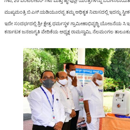
ಗಳು, 20 ವೆಂಟಿಲೇಟರ್ ಗಳು ಮತ್ತು ಹೈ-ಫ್ಲೋ ಯಂತ್ರಗಳನ್ನು ಒದಗಿಸಲಾಯಿತ
ಮುಖ್ಯಮಂತ್ರಿ ಬಿ.ಎಸ್.ಯಡಿಯೂರಪ್ಪ ತಮ್ಮ ಅಧಿಕೃತ ನಿವಾಸದಲ್ಲಿ ಇದನ್ನು ಸ್ವೀಕರ
ಇದೇ ಸಂದರ್ಭದಲ್ಲಿ ಶ್ರೀ ಕ್ಷೇತ್ರ ಧರ್ಮಸ್ಥಳ ಗ್ರಾಮೀಣಾಭಿವೃದ್ಧಿ ಯೋಜನೆಯ ಸ
ಕರ್ನಾಟಕ ಜನಜಾಗೃತಿ ವೇದಿಕೆಯ ಅಧ್ಯಕ್ಷ ರಾಮಸ್ವಾಮಿ, ನೆಲಮಂಗಲ ತಾಲೂಕು ವೈ