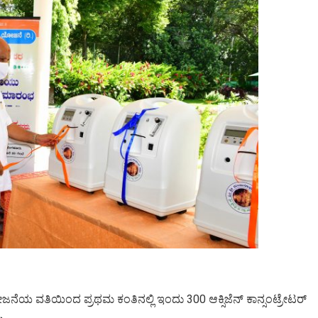
ಿ ಯೋಜನೆಯ ವತಿಯಿಂದ ಪ್ರಥಮ ಕಂತಿನಲ್ಲಿ ಇಂದು 300 ಆಕ್ಸಿಜೆನ್ ಕಾನ್ಸಂಟ್ರೇಟರ್