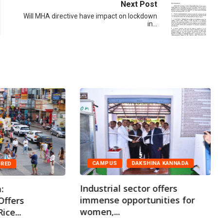
Next Post
Will MHA directive have impact on lockdown
in…
CAMPUS
DAKSHINA KANNADA
URED
Industrial sector offers
:
immense opportunities for
Offers
women,...
ice...