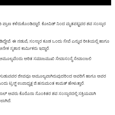
್ರಾಣ ಕಳೆದುಕೊಂಡಿದ್ದಾರೆ. ಕೋವಿಡ್ ನಿಂದ ಮೃತಪಟ್ಟವರ ಶವ ಸಂಸ್ಕಾರ
ಿದ್ದೇವೆ. ಈ ನಡುವೆ, ಸಂಸ್ಕಾರ ಕೂಡ ಒಂದು ಸೇವೆ ಎನ್ನುವ ರೀತಿಯಲ್ಲಿ ಹಾಗೂ
ನೇಕ ಸ್ಮಶಾನ ಕಾರ್ಮಿಕರು ಇದ್ದಾರೆ.
ಡ ಅಮೂಲ್ಯವೆಂದು ಅರಿತ ಸಮಾಜಮುಖಿ ಸೇವಾಸಂಸ್ಥೆ ಸೇವಾಂಜಲಿ
ಶವವನ್ನು ಸುಡುವವರ ಜೀವವೂ ಅಮೂಲ್ಯವಾಗಿರುವುದರಿಂದ ಅವರಿಗೆ ಹಾಗೂ ಅವರ
ಎಂದು ಟ್ರಸ್ಟ್ ಉಪಾಧ್ಯಕ್ಷ ಜಿ.ಹನುಮಂತ ಕಾಮತ್ ಹೇಳುತ್ತಾರೆ.
ಲ್ ಅವರು ಕೊರೊನಾ ಸೊಂಕಿತರ ಶವ ಸಂಸ್ಕಾರದಲ್ಲಿ ಸಕ್ರಿಯವಾಗಿ
ಾಗಿದೆ.