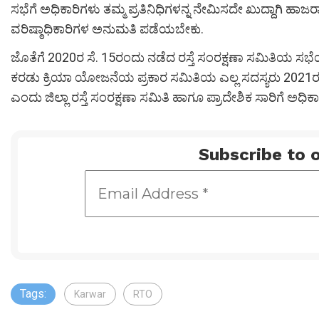
ಸಭೆಗೆ ಅಧಿಕಾರಿಗಳು ತಮ್ಮ ಪ್ರತಿನಿಧಿಗಳನ್ನ ನೇಮಿಸದೇ ಖುದ್ದಾಗಿ ಹಾಜರ
ವರಿಷ್ಠಾಧಿಕಾರಿಗಳ ಅನುಮತಿ ಪಡೆಯಬೇಕು.
ಜೊತೆಗೆ 2020ರ ಸೆ. 15ರಂದು ನಡೆದ ರಸ್ತೆ ಸಂರಕ್ಷಣಾ ಸಮಿತಿಯ ಸಭೆ
ಕರಡು ಕ್ರಿಯಾ ಯೋಜನೆಯ ಪ್ರಕಾರ ಸಮಿತಿಯ ಎಲ್ಲ ಸದಸ್ಯರು 2021ರ 
ಎಂದು ಜಿಲ್ಲಾ ರಸ್ತೆ ಸಂರಕ್ಷಣಾ ಸಮಿತಿ ಹಾಗೂ ಪ್ರಾದೇಶಿಕ ಸಾರಿಗೆ ಅಧಿಕಾರಿ 
Subscribe to o
Tags:
Karwar
RTO