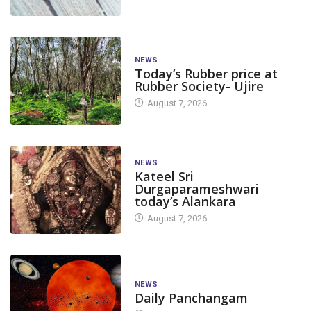
NEWS
Today’s Rubber price at
Rubber Society- Ujire
August 7, 2026
NEWS
AGRICULTURE
BIG STORY
Kateel Sri
Durgaparameshwari
today’s Alankara
Full Support for Sugarcane
Farmers; Uttara Kannada...
August 7, 2026
October 8, 2025
CANARA
NEWS
NEWS
Lokayukta to H
Daily Panchangam
Level Grievance