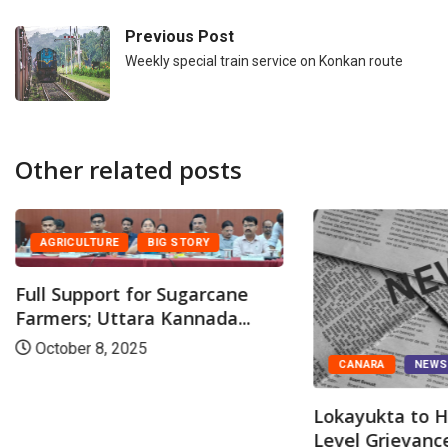
Previous Post
Weekly special train service on Konkan route
Other related posts
AGRICULTURE
BIG STORY
Full Support for Sugarcane
Farmers; Uttara Kannada...
October 8, 2025
CANARA
NEW
Lokayukta to H
Level Grievance