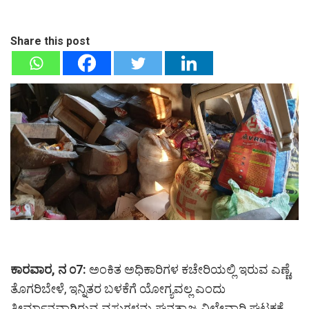
Share this post
ಕಾರವಾರ, ನ ೦7:
ಅಂಕಿತ ಅಧಿಕಾರಿಗಳ ಕಚೇರಿಯಲ್ಲಿ ಇರುವ ಎಣ್ಣೆ,
ತೊಗರಿಬೇಳೆ, ಇನ್ನಿತರ ಬಳಕೆಗೆ ಯೋಗ್ಯವಲ್ಲ ಎಂದು
ತೀರ್ಮಾನವಾಗಿರುವ ವಸ್ತುಗಳನ್ನು ಘನತ್ಯಾಜ್ಯ ವಿಲೇವಾರಿ ಘಟಕಕ್ಕೆ