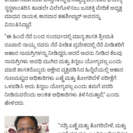
ಸ್ಥಸ್ಥಳಾಂತರಿಸಿ ಕೂಡಲೇ ವಿಲೇಗೊಳಿಸಲು ಜನಶಕ್ತಿ ವೇದಿಕೆ ಅಧ್ಯಕ್ಷ
ಮಾಧವ ನಾಯಕ, ಕಾರವಾರ ತಹಶೀಲ್ದಾರ್ ಅವರನ್ನು
ವಿನಂತಿಸಿದ್ದಾರೆ.
“ಈ ಹಿಂದೆ ನೆರೆ ಬಂದ ಸಂದರ್ಭದಲ್ಲಿ ಮಾನ್ಯ ಶಾಸಕಿ ಶ್ರೀಮತಿ
ರೂಪಾಲಿ ನಾಯ್ಕ ರವರು ನೆರೆ ಪೀಡಿತ ಪ್ರದೇಶದಲ್ಲಿ ನೆರೆ ಪೀಡಿತರಿಗೆ
ಆಹಾರ ಸಾಮಗ್ರಿಗಳನ್ನು ನೀಡಿದ್ದರು.ಆದರೆ ಅವರು ನೀಡಿದ ಕೆಲವು
ಸಾಮಗ್ರಿಗಳು ಅವಧಿ ಮುಗಿದ ಮತ್ತು ತಿನ್ನಲು ಯೋಗ್ಯವಲ್ಲ ಎಂದು
ಮಾಜಿ ಶಾಸಕರೊಬ್ಬರು ಆಕ್ಷೇಪ ವ್ಯಕ್ತಿಪಡಿಸಿದ ಹಿನ್ನೆಲೆಯಲ್ಲಿ ಆಹಾರ
ಗುಣಮಟ್ಟದ ಅಧಿಕಾರಿಗಳು ಎಣ್ಣೆ ಮತ್ತು ತೋಗರಿಬೆಳೆ ಪರೀಕ್ಷೆಗೆ
ಒಳಪಡಿಸಿ ಅದು ತಿನ್ನಲು ಯೋಗ್ಯವಲ್ಲ ಎಂದು ತಮಗೆ ವರದಿ
ನೀಡಿರುವರೆಂದು ಅಂಕಿತ ಅಧಿಕಾರಿಗಳು ತಿಳಿಸಿರುತ್ತಾರೆ,” ಎಂದು
ಹೇಳಿದರು.
“ಸದ್ರಿ ಎಣ್ಣೆ ಮತ್ತು ತೊಗರಿಬೇಳೆ, ಮತ್ತು